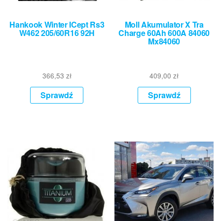
Hankook Winter ICept Rs3
Moll Akumulator X Tra
W462 205/60R16 92H
Charge 60Ah 600A 84060
Mx84060
366,53
zł
409,00
zł
Sprawdź
Sprawdź