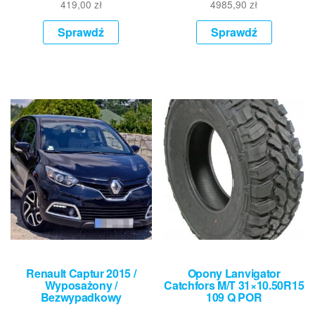
419,00
zł
4985,90
zł
Sprawdź
Sprawdź
Renault Captur 2015 /
Opony Lanvigator
Wyposażony /
Catchfors M/T 31×10.50R15
Bezwypadkowy
109 Q POR