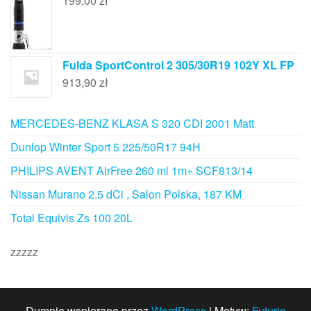
199,00
zł
Fulda SportControl 2 305/30R19 102Y XL FP
913,90
zł
MERCEDES-BENZ KLASA S 320 CDI 2001 Matt
Dunlop Winter Sport 5 225/50R17 94H
PHILIPS AVENT AirFree 260 ml 1m+ SCF813/14
Nissan Murano 2.5 dCi , Salon Polska, 187 KM
Total Equivis Zs 100 20L
zzzzz
Dumnie wspierane przez
WordPress
|
Motyw:
Futurio