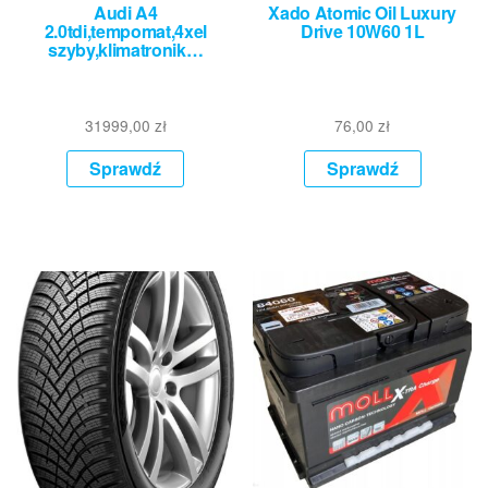
Audi A4
Xado Atomic Oil Luxury
2.0tdi,tempomat,4xel
Drive 10W60 1L
szyby,klimatronik…
31999,00
zł
76,00
zł
Sprawdź
Sprawdź