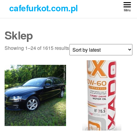
Przejdź
cafefurkot.com.pl
do
Menu
treści
Sklep
Showing 1–24 of 1615 results