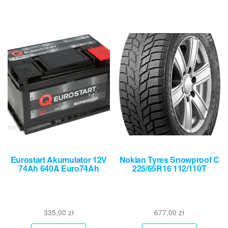
Eurostart Akumulator 12V
Nokian Tyres Snowproof C
74Ah 640A Euro74Ah
225/65R16 112/110T
335,00
zł
677,00
zł