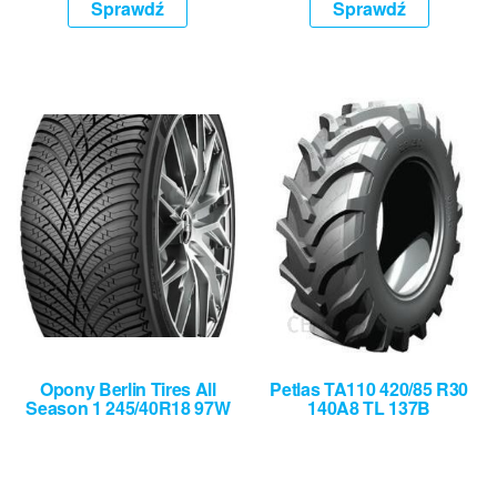
Sprawdź
Sprawdź
Opony Berlin Tires All
Petlas TA110 420/85 R30
Season 1 245/40R18 97W
140A8 TL 137B