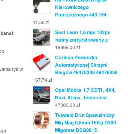
Kierowniczego
Poprzecznego 443 154
41,56
zł
Seat Leon 1,6 mpi 102ps
 kanał
ładny zarejestrowany z
18999,00
zł
po
Corteco Poduszka
Automatycznej Skrzyni
wania rys w
Biegów 49476338 49476338
167,74
zł
Opel Mokka 1.7 CDTI , 4X4,
Navi, Klima, Tempomat
47000,00
zł
Tysweld Drut Spawalniczy
Mig Mag 0,8mm 15Kg D300
Migomat DSG0815
ie z