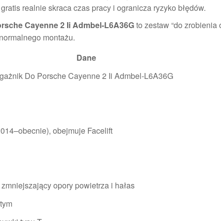
gratis realnie skraca czas pracy i ogranicza ryzyko błędów.
orsche Cayenne 2 Ii Admbel-L6A36G
to zestaw “do zrobienia 
 normalnego montażu.
Dane
agażnik Do Porsche Cayenne 2 Ii Admbel-L6A36G
014–obecnie), obejmuje Facelift
zmniejszający opory powietrza i hałas
rtym