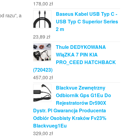
178,00
zł
Baseus Kabel USB Typ C -
od razu”, a
USB Typ C Superior Series
2 m
23,89
zł
Thule DEDYKOWANA
WIąZKA 7 PIN KIA
PRO_CEED HATCHBACK
(720423)
457,00
zł
Blackvue Zewnętrzny
Odbiornik Gps G1Eu Do
Rejestratorów Dr590X
Dystr. Pl Gwarancja Producenta
Odbiór Osobisty Kraków Fv23%
Blackvueg1Eu
329,00
zł