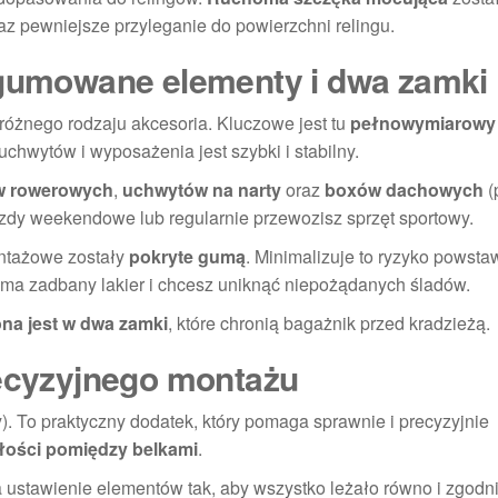
z pewniejsze przyleganie do powierzchni relingu.
 gumowane elementy i dwa zamki
różnego rodzaju akcesoria. Kluczowe jest tu
pełnowymiarowy
chwytów i wyposażenia jest szybki i stabilny.
w rowerowych
,
uchwytów na narty
oraz
boxów dachowych
(
azdy weekendowe lub regularnie przewozisz sprzęt sportowy.
ontażowe zostały
pokryte gumą
. Minimalizuje to ryzyko powsta
 ma zadbany lakier i chcesz uniknąć niepożądanych śladów.
na jest w dwa zamki
, które chronią bagażnik przed kradzieżą.
recyzyjnego montażu
). To praktyczny dodatek, który pomaga sprawnie i precyzyjnie
łości pomiędzy belkami
.
ia ustawienie elementów tak, aby wszystko leżało równo i zgodn