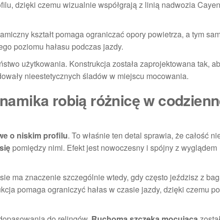
ilu, dzięki czemu wizualnie współgrają z linią nadwozia Cayen
dynamiczny kształt pomaga ograniczać opory powietrza, a tym s
zego poziomu hałasu podczas jazdy.
stwo użytkowania. Konstrukcja została zaprojektowana tak, ab
odowały nieestetycznych śladów w miejscu mocowania.
dynamika robią różnicę w codzienn
e o niskim profilu
. To właśnie ten detal sprawia, że całość ni
się
pomiędzy nimi. Efekt jest nowoczesny i spójny z wyglądem
asie ma znaczenie szczególnie wtedy, gdy często jeździsz z ba
ja pomaga ograniczyć hałas w czasie jazdy, dzięki czemu po
 dopasowania do relingów.
Ruchoma szczęka mocująca
zosta