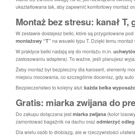
ukształtowana tak, aby zapewnić komfortowy montaż ora
Montaż bez stresu: kanał T,
W zestawie dostajesz belki, które są przygotowane pod 
montażowy “T”
na wsuwki typu T. Dzięki temu montaż u
W praktyce belki nadają się do montażu m.in.
uchwytó
zastosowaniu adaptera). To ważne, jeśli planujesz wyj
Żeby montaż był bezpieczny dla karoserii, elementy m
miejscu mocowania, co szczególnie docenisz, gdy auto
Bezpieczeństwo to kolejny atut:
każda belka wyposażo
Gratis: miarka zwijana do p
Do zakupu dołączana jest
miarka zwijana
(kolor losowy
zamontować bagażnik na dachu oraz
odmierzyć odleg
Dla wielu osób to drobiazg, ale w rzeczywistości ułatw