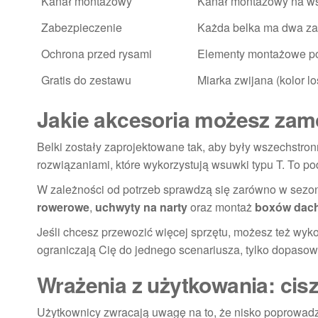
Kanał montażowy
Kanał montażowy na ws
Zabezpieczenie
Każda belka ma dwa zam
Ochrona przed rysami
Elementy montażowe p
Gratis do zestawu
Miarka zwijana (kolor l
Jakie akcesoria możesz zam
Belki zostały zaprojektowane tak, aby były wszechstro
rozwiązaniami, które wykorzystują wsuwki typu T. To p
W zależności od potrzeb sprawdzą się zarówno w sezon
rowerowe
,
uchwyty na narty
oraz montaż
boxów dac
Jeśli chcesz przewozić więcej sprzętu, możesz też wy
ograniczają Cię do jednego scenariusza, tylko dopasow
Wrażenia z użytkowania: cisze
Użytkownicy zwracają uwagę na to, że nisko poprowadzo