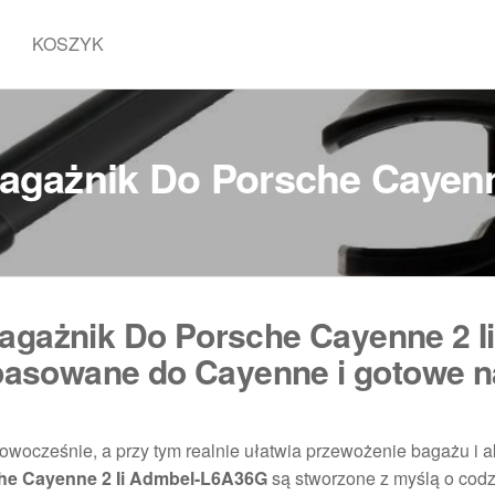
KOSZYK
Bagażnik Do Porsche Cayen
agażnik Do Porsche Cayenne 2 Ii
asowane do Cayenne i gotowe n
nowocześnie, a przy tym realnie ułatwia przewożenie bagażu i a
che Cayenne 2 Ii Admbel-L6A36G
są stworzone z myślą o cod