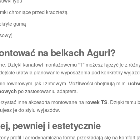
uwki typu T
ki chroniące przed kradzieżą
okryte gumą
osowy)
ontować na belkach Aguri?
nne. Dzięki kanałowi montażowemu “T” możesz łączyć je z różn
odejście ułatwia planowanie wyposażenia pod konkretny wyjazd
ie rowerowym, jak i zimowym. Możliwości obejmują m.in.
uchw
howych
po zastosowaniu adaptera.
korzystać inne akcesoria montowane na
rowek TS
. Dzięki temu b
ujesz je do stylu wyjazdów.
j, pewniej i estetycznie
ny profil i aerodynamiczna forma przekładają się na komfort ja