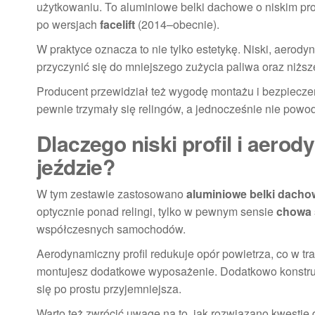
użytkowaniu. To aluminiowe belki dachowe o niskim prof
po wersjach
facelift
(2014–obecnie).
W praktyce oznacza to nie tylko estetykę. Niski, aero
przyczynić się do mniejszego zużycia paliwa oraz niżs
Producent przewidział też wygodę montażu i bezpieczeń
pewnie trzymały się relingów, a jednocześnie nie pow
Dlaczego niski profil i aero
jeździe?
W tym zestawie zastosowano
aluminiowe belki dachow
optycznie ponad relingi, tylko w pewnym sensie
chowa 
współczesnych samochodów.
Aerodynamiczny profil redukuje opór powietrza, co w tr
montujesz dodatkowe wyposażenie. Dodatkowo konstrukc
się po prostu przyjemniejsza.
Warto też zwrócić uwagę na to, jak rozwiązano kwestię