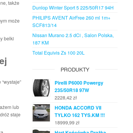
ne, także
Dunlop Winter Sport 5 225/50R17 94H
PHILIPS AVENT AirFree 260 ml 1m+
amym może
SCF813/14
Nissan Murano 2.5 dCi , Salon Polska,
y belki
187 KM
Total Equivis Zs 100 20L
ej
PRODUKTY
e “wystaje”
Pirelli P6000 Powergy
235/50R18 97W
2228,42
zł
gażem lub
HONDA ACCORD VII
dróż staje
TYLKO 162 TYS.KM !!!
18999,99
zł
ła
Hart Końcówka Drążka