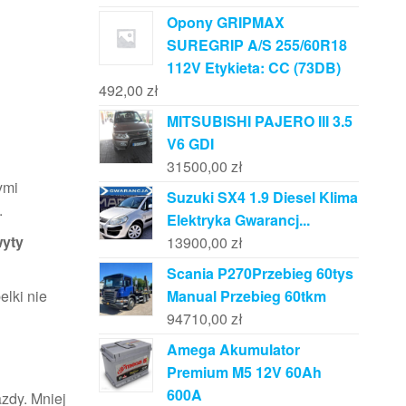
Opony GRIPMAX
SUREGRIP A/S 255/60R18
112V Etykieta: CC (73DB)
492,00
zł
MITSUBISHI PAJERO III 3.5
V6 GDI
31500,00
zł
ymi
Suzuki SX4 1.9 Diesel Klima
.
Elektryka Gwarancj...
yty
13900,00
zł
Scania P270Przebieg 60tys
elki nie
Manual Przebieg 60tkm
94710,00
zł
Amega Akumulator
Premium M5 12V 60Ah
600A
zdy. Mniej