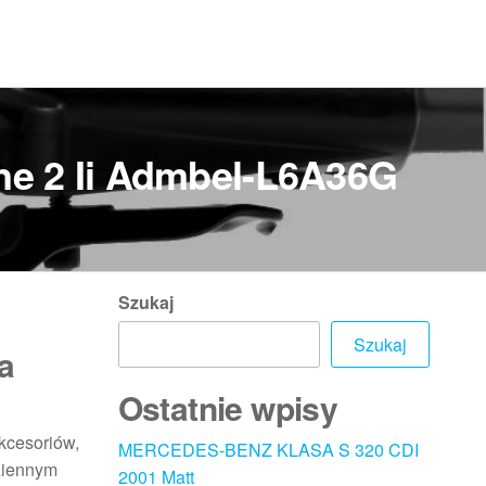
ne 2 Ii Admbel-L6A36G
Szukaj
Szukaj
a
Ostatnie wpisy
kcesoriów,
MERCEDES-BENZ KLASA S 320 CDI
ziennym
2001 Matt