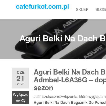
Przejdź
cafefurkot.com.pl
do
SKLEP
BLOG
treści
Aguri Belki Na Dach 
Aguri Belki Na Dach B
CZE
21
Admbel-L6A36G – dop
2026
sezon
Wyłączo
Jeśli szukasz rozwiązania, które wygląda 
no
Aguri Belki Na Dach Bagażnik Do Pors