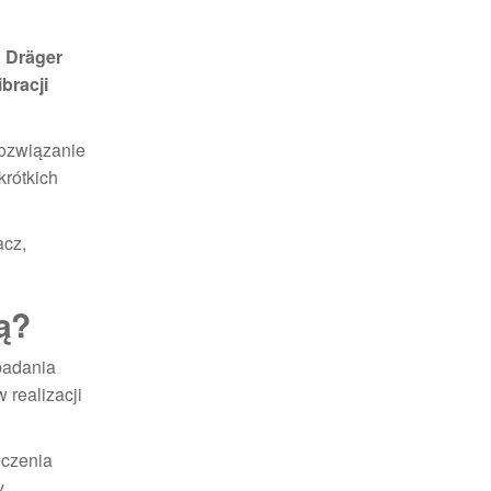
: Dräger
ibracji
rozwiązanie
krótkich
acz,
ą?
badania
realizacji
eczenia
.