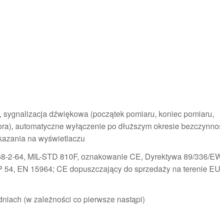
 sygnalizacja dźwiękowa (początek pomiaru, koniec pomiaru,
ora), automatyczne wyłączenie po dłuższym okresie bezczynnośc
kazania na wyświetlaczu
68-2-64, MIL-STD 810F, oznakowanie CE, Dyrektywa 89/336/
IP 54, EN 15964; CE dopuszczający do sprzedaży na terenie EU
niach (w zależności co pierwsze nastąpi)