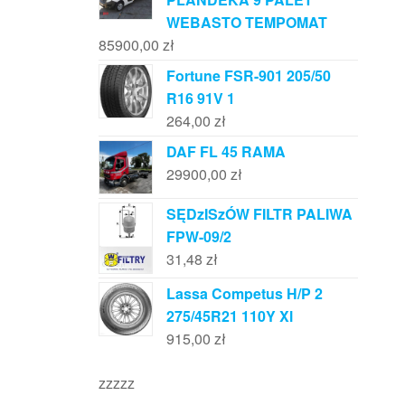
WEBASTO TEMPOMAT
85900,00
zł
Fortune FSR-901 205/50
R16 91V 1
264,00
zł
DAF FL 45 RAMA
29900,00
zł
SĘDzISzÓW FILTR PALIWA
FPW-09/2
31,48
zł
Lassa Competus H/P 2
275/45R21 110Y Xl
915,00
zł
zzzzz