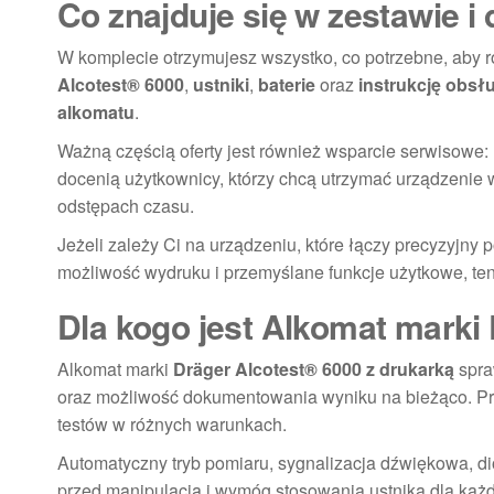
Co znajduje się w zestawie i
W komplecie otrzymujesz wszystko, co potrzebne, aby 
Alcotest® 6000
,
ustniki
,
baterie
oraz
instrukcję obsł
alkomatu
.
Ważną częścią oferty jest również wsparcie serwisowe:
docenią użytkownicy, którzy chcą utrzymać urządzenie 
odstępach czasu.
Jeżeli zależy Ci na urządzeniu, które łączy precyzyjny
możliwość wydruku i przemyślane funkcje użytkowe, ten
Dla kogo jest Alkomat marki
Alkomat marki
Dräger Alcotest® 6000 z drukarką
spra
oraz możliwość dokumentowania wyniku na bieżąco. Prz
testów w różnych warunkach.
Automatyczny tryb pomiaru, sygnalizacja dźwiękowa, d
przed manipulacją i wymóg stosowania ustnika dla każd