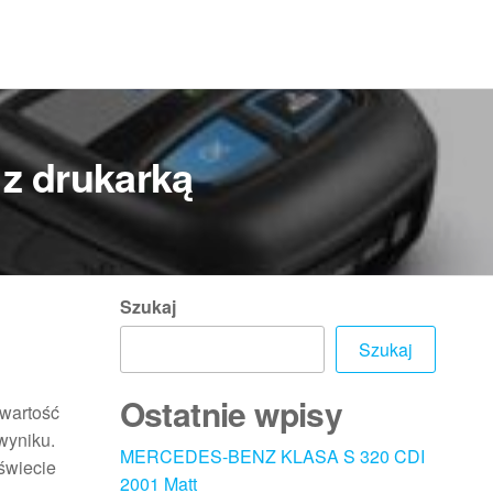
 z drukarką
Szukaj
Szukaj
Ostatnie wpisy
wartość
wyniku.
MERCEDES-BENZ KLASA S 320 CDI
świecie
2001 Matt