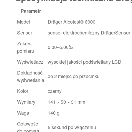
Parametr
Model
Dräger Alcotest® 6000
Sensor
sensor elektrochemiczny DrägerSensor
Zakres
0,00–5,00‰
pomiaru
Wyświetlacz
wysokiej jakości podświetlany LCD
Dokładność
do 2 miejsc po przecinku
wyświetlania
Kolor
czarny
Wymiary
141 × 50 × 31 mm
Waga
140 g
Gotowość
5 sekund po włączeniu
do pomiaru