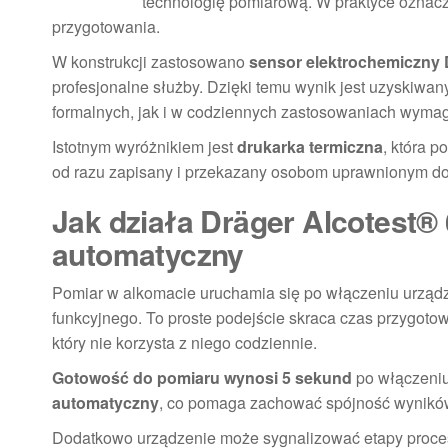
technologię pomiarową. W praktyce oznacz
przygotowania.
W konstrukcji zastosowano
sensor elektrochemiczny
profesjonalne służby. Dzięki temu wynik jest uzyskiw
formalnych, jak i w codziennych zastosowaniach wyma
Istotnym wyróżnikiem jest
drukarka termiczna
, która 
od razu zapisany i przekazany osobom uprawnionym do
Jak działa Dräger Alcotest® 
automatyczny
Pomiar w alkomacie uruchamia się po włączeniu urządz
funkcyjnego. To proste podejście skraca czas przygotow
który nie korzysta z niego codziennie.
Gotowość do pomiaru wynosi 5 sekund
po włączeniu
automatyczny
, co pomaga zachować spójność wyników
Dodatkowo urządzenie może sygnalizować etapy procesu