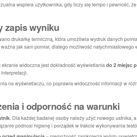
ualna wspiera użytkownika, gdy liczy się tempo i pewność, że 
y zapis wyniku
ano drukarkę termiczną, która umożliwia wydruk danych pomi
e ważna jak sam pomiar, dlatego możliwość natychmiastowego
a ekranie widoczna jest dokładność wyświetlania
do 2 miejsc 
interpretacji.
ia na wyświetlaczu, co poprawia widoczność informacji w róż
enia i odporność na warunki
tnik
. Dla każdej badanej osoby należy użyć nowego ustnika, a
iązanie podnosi higienę i porządek w trakcie wykonywania test
 przed manipulacją
– niemożność zamknięcia wylotu powietr