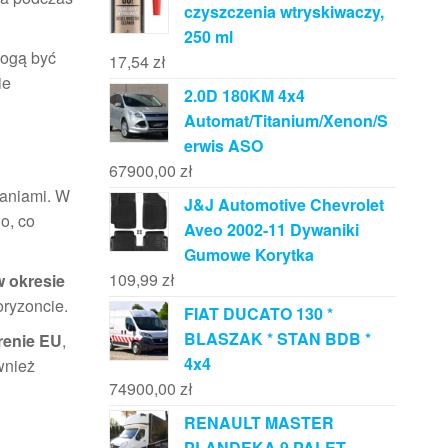
czyszczenia wtryskiwaczy,
250 ml
mogą być
17,54
zł
ie
2.0D 180KM 4x4
Automat/Titanium/Xenon/S
erwis ASO
67900,00
zł
ganiami. W
J&J Automotive Chevrolet
o, co
Aveo 2002-11 Dywaniki
Gumowe Korytka
109,99
zł
w okresie
oryzoncie.
FIAT DUCATO 130 *
BLASZAK * STAN BDB *
renie EU
,
4x4
wnież
74900,00
zł
RENAULT MASTER
PLANDEKA 9 PALET