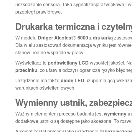
uszkodzenie sensora. Taka sygnalizacja dźwiękowa i wiz
przebiegł prawidłowo.
Drukarka termiczna i czyteln
W modelu
Dräger Alcotest® 6000 z drukarką
zastosow
Dla wielu zastosowań dokumentacja wyniku jest równi
stanowi realne wsparcie w pracy.
Wyświetlacz to
podświetlany LCD
wysokiej jakości. N
przecinku
, co ułatwia odczyt i ogranicza ryzyko błędnej 
Urządzenie ma także
diodę LED
uzupełniającą wskazan
warunkach oświetleniowych.
Wymienny ustnik, zabezpiecz
Ważnym elementem procesu badania jest
wymienny us
dodatkowe ustniki są dostępne jako akcesoria. To rozw
Alkomat został opisany jako urządzenie
zabezpieczone