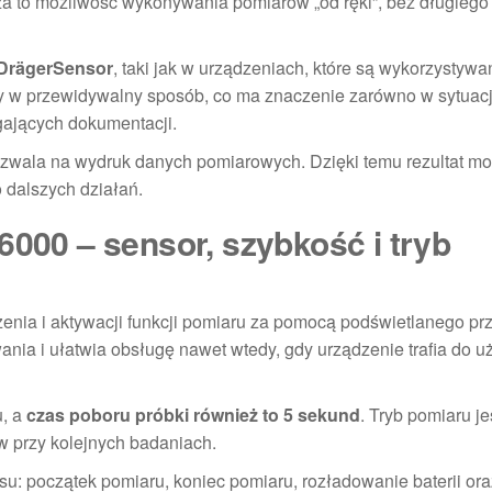
a to możliwość wykonywania pomiarów „od ręki”, bez długiego
 DrägerSensor
, taki jak w urządzeniach, które są wykorzystywa
any w przewidywalny sposób, co ma znaczenie zarówno w sytuac
gających dokumentacji.
pozwala na wydruk danych pomiarowych. Dzięki temu rezultat m
 dalszych działań.
6000 – sensor, szybkość i tryb
enia i aktywacji funkcji pomiaru za pomocą podświetlanego pr
ania i ułatwia obsługę nawet wtedy, gdy urządzenie trafia do u
, a
czas poboru próbki również to 5 sekund
. Tryb pomiaru je
 przy kolejnych badaniach.
: początek pomiaru, koniec pomiaru, rozładowanie baterii ora