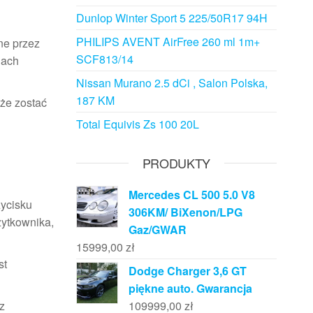
Dunlop Winter Sport 5 225/50R17 94H
PHILIPS AVENT AirFree 260 ml 1m+
ne przez
SCF813/14
jach
Nissan Murano 2.5 dCi , Salon Polska,
187 KM
oże zostać
Total Equivis Zs 100 20L
PRODUKTY
Mercedes CL 500 5.0 V8
zycisku
306KM/ BiXenon/LPG
żytkownika,
Gaz/GWAR
15999,00
zł
st
Dodge Charger 3,6 GT
piękne auto. Gwarancja
z
109999,00
zł