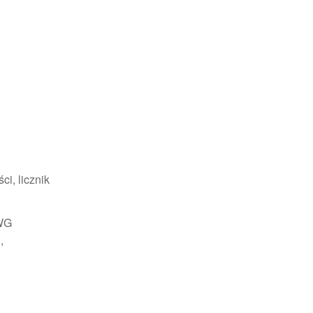
i, licznik
EWG
,