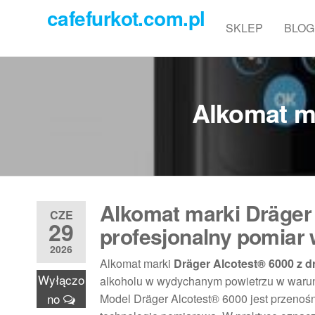
Przejdź
cafefurkot.com.pl
do
SKLEP
BLOG
treści
Alkomat ma
Alkomat marki Dräger 
CZE
29
profesjonalny pomiar 
2026
Alkomat marki
Dräger Alcotest® 6000 z d
Wyłączo
alkoholu w wydychanym powietrzu w warunka
no
Model Dräger Alcotest® 6000 jest przenoś