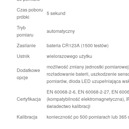
Czas poboru
5 sekund
próbki
Tryb
automatyczny
pomiaru
Zasilanie
bateria CR123A (1500 testów)
Ustnik
wielorazowego użytku
możliwość zmiany jednostki pomiarowej,
Dodatkowe
rozładowanie baterii, uszkodzenie sens
opcje
pomiarów, dioda LED uzupełniająca ws
EN 60068-2-6, EN 60068-2-27, EN 600
Certyfikacja
(kompatybilność elektromagnetyczna), 
świadectwo kalibracji
Kalibracja
konieczność po 500 pomiarach lub 365 d