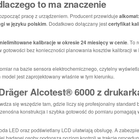
 dlaczego to ma znaczenie
rozpocząć pracę z urządzeniem. Producent przewiduje
alkomat
ugi w języku polskim
. Dodatkowo dołączany jest
certyfikat kal
nielimitowane kalibracje w okresie 24 miesięcy w cenie
. To 
w gotowości bez konieczności planowania kosztów kalibracji w 
 pomiar na bazie sensora elektrochemicznego, czytelny wyświetl
 model jest zaprojektowany właśnie w tym kierunku.
 Dräger Alcotest® 6000 z drukark
wdza się wszędzie tam, gdzie liczy się profesjonalny standard 
enośna konstrukcja i szybka gotowość do pomiaru pomagają w 
ioda LED oraz podświetlany LCD ułatwiają obsługę. A zabezpi
ej badanej osoby podnoszą poziom kontroli w trakcie procedury