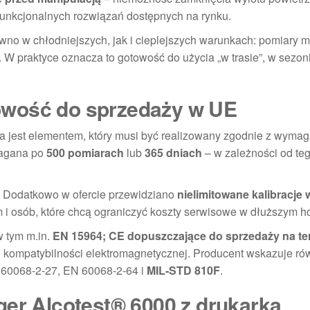
j funkcjonalnych rozwiązań dostępnych na rynku.
wno w chłodniejszych, jak i cieplejszych warunkach: pomiary 
. W praktyce oznacza to gotowość do użycia „w trasie”, w sezon
otowość do sprzedaży w UE
a jest elementem, który musi być realizowany zgodnie z wyma
magana po
500 pomiarach
lub
365 dniach
– w zależności od teg
. Dodatkowo w ofercie przewidziano
nielimitowane kalibracje 
firm i osób, które chcą ograniczyć koszty serwisowe w dłuższym h
w tym m.in.
EN 15964; CE dopuszczające do sprzedaży na te
 kompatybilności elektromagnetycznej. Producent wskazuje ró
 60068-2-27, EN 60068-2-64 i
MIL-STD 810F
.
ger Alcotest® 6000 z drukarką