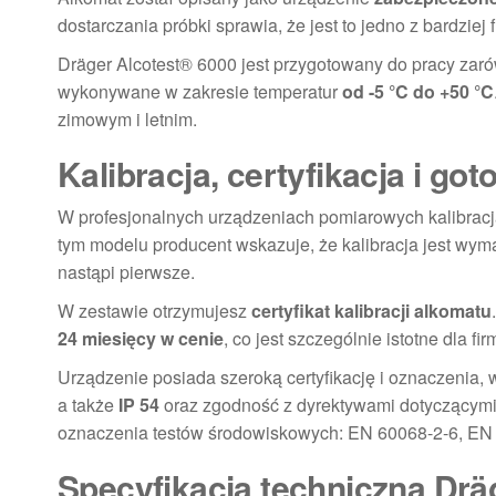
dostarczania próbki sprawia, że jest to jedno z bardzie
Dräger Alcotest® 6000 jest przygotowany do pracy zaró
wykonywane w zakresie temperatur
od -5 °C do +50 °C
zimowym i letnim.
Kalibracja, certyfikacja i g
W profesjonalnych urządzeniach pomiarowych kalibracj
tym modelu producent wskazuje, że kalibracja jest wy
nastąpi pierwsze.
W zestawie otrzymujesz
certyfikat kalibracji alkomatu
24 miesięcy w cenie
, co jest szczególnie istotne dla 
Urządzenie posiada szeroką certyfikację i oznaczenia, 
a także
IP 54
oraz zgodność z dyrektywami dotyczącymi
oznaczenia testów środowiskowych: EN 60068-2-6, EN
Specyfikacja techniczna Drä