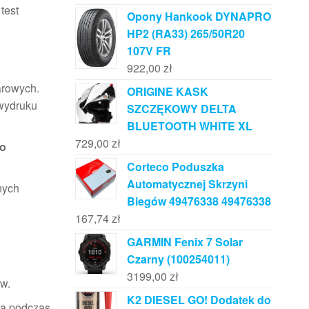
test
Opony Hankook DYNAPRO
HP2 (RA33) 265/50R20
107V FR
922,00
zł
arowych.
ORIGINE KASK
 wydruku
SZCZĘKOWY DELTA
BLUETOOTH WHITE XL
729,00
zł
po
Corteco Poduszka
Automatycznej Skrzyni
nych
Biegów 49476338 49476338
167,74
zł
GARMIN Fenix 7 Solar
Czarny (100254011)
3199,00
zł
ów.
K2 DIESEL GO! Dodatek do
za podczas