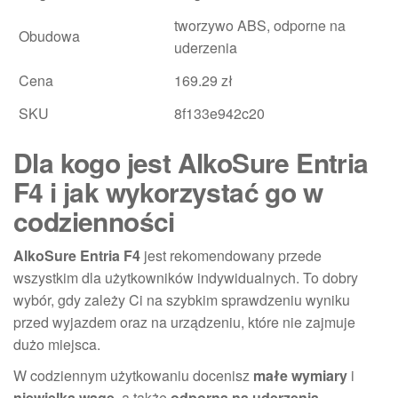
tworzywo ABS, odporne na
Obudowa
uderzenia
Cena
169.29 zł
SKU
8f133e942c20
Dla kogo jest AlkoSure Entria
F4 i jak wykorzystać go w
codzienności
AlkoSure Entria F4
jest rekomendowany przede
wszystkim dla użytkowników indywidualnych. To dobry
wybór, gdy zależy Ci na szybkim sprawdzeniu wyniku
przed wyjazdem oraz na urządzeniu, które nie zajmuje
dużo miejsca.
W codziennym użytkowaniu docenisz
małe wymiary
i
niewielką wagę
, a także
odporną na uderzenia