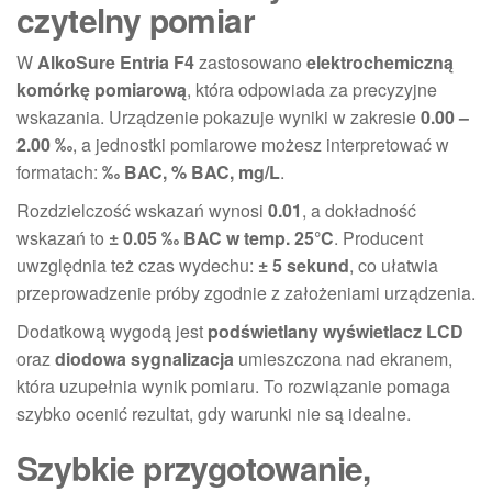
czytelny pomiar
W
AlkoSure Entria F4
zastosowano
elektrochemiczną
komórkę pomiarową
, która odpowiada za precyzyjne
wskazania. Urządzenie pokazuje wyniki w zakresie
0.00 –
2.00 ‰
, a jednostki pomiarowe możesz interpretować w
formatach:
‰ BAC, % BAC, mg/L
.
Rozdzielczość wskazań wynosi
0.01
, a dokładność
wskazań to
± 0.05 ‰ BAC w temp. 25°C
. Producent
uwzględnia też czas wydechu:
± 5 sekund
, co ułatwia
przeprowadzenie próby zgodnie z założeniami urządzenia.
Dodatkową wygodą jest
podświetlany wyświetlacz LCD
oraz
diodowa sygnalizacja
umieszczona nad ekranem,
która uzupełnia wynik pomiaru. To rozwiązanie pomaga
szybko ocenić rezultat, gdy warunki nie są idealne.
Szybkie przygotowanie,