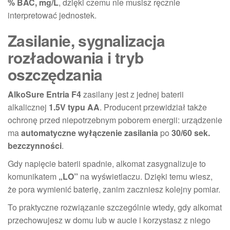
% BAC, mg/L
, dzięki czemu nie musisz ręcznie
interpretować jednostek.
Zasilanie, sygnalizacja
rozładowania i tryb
oszczędzania
AlkoSure Entria F4
zasilany jest z jednej baterii
alkalicznej
1.5V typu AA
. Producent przewidział także
ochronę przed niepotrzebnym poborem energii: urządzenie
ma
automatyczne wyłączenie zasilania
po
30/60 sek.
bezczynności
.
Gdy napięcie baterii spadnie, alkomat zasygnalizuje to
komunikatem
„LO”
na wyświetlaczu. Dzięki temu wiesz,
że pora wymienić baterię, zanim zaczniesz kolejny pomiar.
To praktyczne rozwiązanie szczególnie wtedy, gdy alkomat
przechowujesz w domu lub w aucie i korzystasz z niego