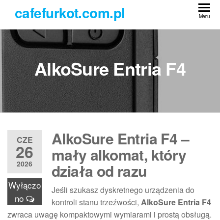
Przejdź
cafefurkot.com.pl
do
Menu
treści
AlkoSure Entria F4
AlkoSure Entria F4 –
CZE
26
mały alkomat, który
2026
działa od razu
Wyłączo
Jeśli szukasz dyskretnego urządzenia do
no
kontroli stanu trzeźwości,
AlkoSure Entria F4
zwraca uwagę kompaktowymi wymiarami i prostą obsługą.