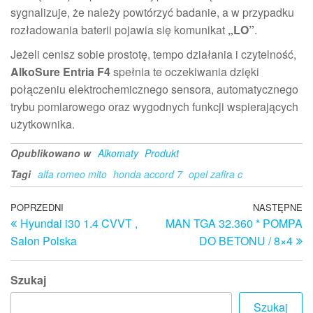
sygnalizuje, że należy powtórzyć badanie, a w przypadku
rozładowania baterii pojawia się komunikat
„LO”
.
Jeżeli cenisz sobie prostotę, tempo działania i czytelność,
AlkoSure Entria F4
spełnia te oczekiwania dzięki
połączeniu elektrochemicznego sensora, automatycznego
trybu pomiarowego oraz wygodnych funkcji wspierających
użytkownika.
Opublikowano w
Alkomaty
Produkt
Tagi
alfa romeo mito
honda accord 7
opel zafira c
Nawigacja
Poprzedni
POPRZEDNI
NASTĘPNE
N
Hyundai i30 1.4 CVVT ,
MAN TGA 32.360 * POMPA
wpis
w
wpisu
Salon Polska
DO BETONU / 8×4
Szukaj
Szukaj