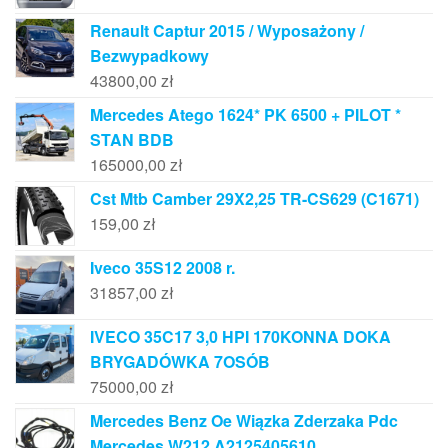
Renault Captur 2015 / Wyposażony /
Bezwypadkowy
43800,00
zł
Mercedes Atego 1624* PK 6500 + PILOT *
STAN BDB
165000,00
zł
Cst Mtb Camber 29X2,25 TR-CS629 (C1671)
159,00
zł
Iveco 35S12 2008 r.
31857,00
zł
IVECO 35C17 3,0 HPI 170KONNA DOKA
BRYGADÓWKA 7OSÓB
75000,00
zł
Mercedes Benz Oe Wiązka Zderzaka Pdc
Mercedes W212 A2125405610