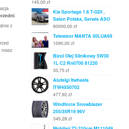
145,00
zł
kacja
Kia Sportage 1.6 T-GDI ,
przedni
.
Salon Polska, Serwis ASO
dnie z
90000,00
zł
Telewizor MANTA 50LUA69
przed
1090,00
zł
i masz
Bizol Olej Silnikowy 5W30
1L C2 Rn0700 81220
30,75
zł
Alufelgi Itwheels
ITW4550702
477,92
zł
Windforce Snowblazer
255/35R19 96V
345,28
zł
Mobilari 72-210cm M111049