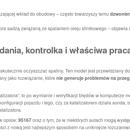
dzającej wkład do obudowy – często towarzyszy temu
dzwonien
a sadzą związaną ze spalaniem oleju silnikowego – objawia s
dania, kontrolka i właściwa prac
skutecznie oczyszczać spaliny. Ten model jest przewidziany do
any jako rozwiązanie, które
nie generuje problemów na przeg
talizatora”, to po wymianie i weryfikacji błędów w komputerze 
nfiguracji pojazdu i tego, czy za katalizatorem działa sonda, is
talizatora.
w opisie:
95167
oraz o tym, że w niektórych autach mogą wyst
ęści z nową jest najlepszym sposobem na uniknięcie rozczarow