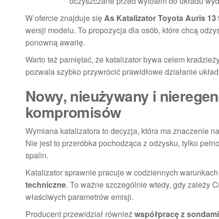
oczyszczane przed wylotem do układu wy
W ofercie znajduje się
As Katalizator Toyota Auris 13
wersji modelu. To propozycja dla osób, które chcą odzy
ponowną awarię.
Warto też pamiętać, że katalizator bywa celem kradzież
pozwala szybko przywrócić prawidłowe działanie ukł
Nowy, nieużywany i nieregen
kompromisów
Wymiana katalizatora to decyzja, która ma znaczenie na
Nie jest to przeróbka pochodząca z odzysku, tylko peł
spalin.
Katalizator sprawnie pracuje w codziennych warunkach 
techniczne
. To ważne szczególnie wtedy, gdy zależy
właściwych parametrów emisji.
Producent przewidział również
współpracę z sondami