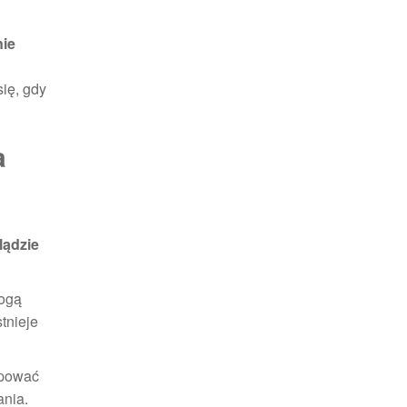
ie
ię, gdy
a
lądzie
mogą
tnieje
ępować
ania.