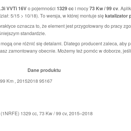
3i VVTi 16V
o pojemności
1329 cc
i mocy
73 Kw / 99 cv
. Apli
iał: 5/15 > 10/18). To wersja, w której montuje się
katalizator 
praktyce oznacza to, że element jest przygotowany do pracy zgo
niejszym standardzie.
 mogą one różnić się detalami. Dlatego producent zaleca, aby 
y masz zamontowany obecnie. Możemy też pomóc w doborze, jeśl
Dane produktu
3 99 Km , 20152018 95167
(1NRFE) 1329 cc, 73 Kw / 99 cv, 2015–2018