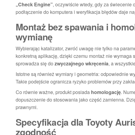
„Check Engine”
, oczywiście wtedy, gdy za świecenie 
podłączenie do komputera i weryfikacja błędów daje na
Montaż bez spawania i homol
wymianę
Wybierając katalizator, zwróć uwagę nie tylko na param
konkretną aplikację, dzięki czemu montaż nie wymaga s
sprowadza się do
zwyczajnego wkręcenia
, a wszystk
Istotne są również wymiary i geometria: odpowiednie w
Takie podejście ogranicza ryzyko problemów przy zak
Co równie ważne, produkt posiada
homologację
. Nume
dopuszczenie do stosowania jako część zamienna. Dzi
prawnymi.
Specyfikacja dla Toyoty Auri
zgodność