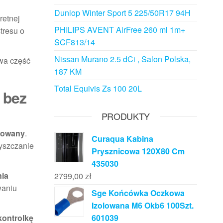
Dunlop Winter Sport 5 225/50R17 94H
retnej
PHILIPS AVENT AirFree 260 ml 1m+
tresu o
SCF813/14
Nissan Murano 2.5 dCi , Salon Polska,
owa część
187 KM
Total Equivis Zs 100 20L
 bez
PRODUKTY
rowany
.
Curaqua Kabina
zyszczanie
Prysznicowa 120X80 Cm
435030
nia
2799,00
zł
waniu
Sge Końcówka Oczkowa
Izolowana M6 Okb6 100Szt.
kontrolkę
601039