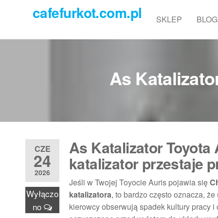
Przejdź
cafefurkot.com.pl
do
SKLEP
BLOG
treści
As Katalizato
As Katalizator Toyota 
CZE
24
katalizator przestaje 
2026
Jeśli w Twojej Toyocie Auris pojawia się
C
Wyłączo
katalizatora
, to bardzo często oznacza, że
no
kierowcy obserwują spadek kultury pracy i