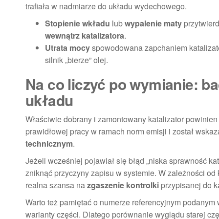
trafiała w nadmiarze do układu wydechowego.
Stopienie wkładu
lub
wypalenie maty
przytwier
wewnątrz katalizatora
.
Utrata mocy
spowodowana zapchaniem katalizator
silnik „bierze” olej.
Na co liczyć po wymianie: ba
układu
Właściwie dobrany i zamontowany katalizator powinien 
prawidłowej pracy w ramach norm emisji i został wskaz
technicznym
.
Jeżeli wcześniej pojawiał się błąd „niska sprawność ka
zniknąć przyczyny zapisu w systemie. W zależności od ko
realna szansa na
zgaszenie kontrolki
przypisanej do ka
Warto też pamiętać o numerze referencyjnym podanym 
warianty części. Dlatego porównanie wyglądu starej cz