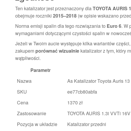
Ten katalizator jest przeznaczony dla
TOYOTA AURIS 1.
obejmuje roczniki
2015–2018
(w opisie wskazano przedz
Norma emisji spalin dla tego rozwiązania to
Euro 6
. W 
wymaganiami dotyczącymi czystości spalin w nowocześ
Jeżeli w Twoim aucie występuje kilka wariantów części,
zakupem
porównać wizualnie
katalizator z tym, któr
wątpliwości.
Parametr
Nazwa
As Katalizator Toyota Auris 1
SKU
ee77cb80abfa
Cena
1370 zł
Zastosowanie
TOYOTA AURIS 1.3i VVTi 16V 
Pozycja w układzie
Katalizator przedni