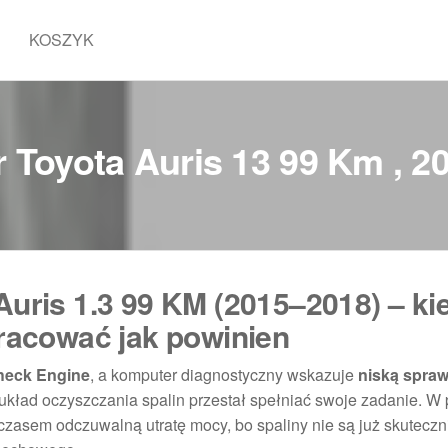
KOSZYK
r Toyota Auris 13 99 Km , 
Auris 1.3 99 KM (2015–2018) – ki
pracować jak powinien
heck Engine
, a komputer diagnostyczny wskazuje
niską spra
 układ oczyszczania spalin przestał spełniać swoje zadanie. W 
 czasem odczuwalną utratę mocy, bo spaliny nie są już skuteczn