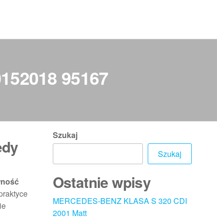
20152018 95167
Szukaj
edy
Szukaj
Ostatnie wpisy
wność
praktyce
MERCEDES-BENZ KLASA S 320 CDI
ie
2001 Matt