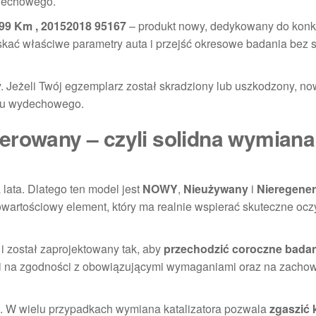
dechowego.
 99 Km , 20152018 95167
– produkt nowy, dedykowany do konk
skać właściwe parametry auta i przejść okresowe badania bez s
y. Jeżeli Twój egzemplarz został skradziony lub uszkodzony, n
adu wydechowego.
erowany – czyli solidna wymiana
 lata. Dlatego ten model jest
NOWY
,
Nieużywany
i
Nieregene
nowartościowy element, który ma realnie wspierać skuteczne oc
i został zaprojektowany tak, aby
przechodzić coroczne bada
 Ci na zgodności z obowiązującymi wymaganiami oraz na zacho
. W wielu przypadkach wymiana katalizatora pozwala
zgaszić 