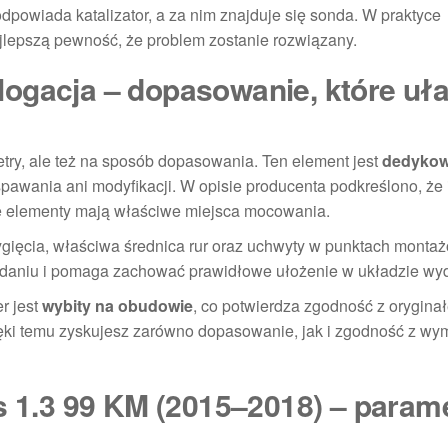
odpowiada katalizator, a za nim znajduje się sonda. W praktyce
jlepszą pewność, że problem zostanie rozwiązany.
ogacja – dopasowanie, które uła
etry, ale też na sposób dopasowania. Ten element jest
dedyko
pawania ani modyfikacji. W opisie producenta podkreślono, że 
ie elementy mają właściwe miejsca mocowania.
ygięcia, właściwa średnica rur oraz uchwyty w punktach monta
ładaniu i pomaga zachować prawidłowe ułożenie w układzie w
r jest
wybity na obudowie
, co potwierdza zgodność z oryginał
ęki temu zyskujesz zarówno dopasowanie, jak i zgodność z w
s 1.3 99 KM (2015–2018) – parame