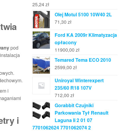
25,24
zł
Olej Motul 5100 10W40 2L
71,30
zł
twia
Ford KA 2009r Klimatyzacja
opłacony
wany
pod
11900,00
zł
instalacja
Temared Tema ECO 2010
2599,00
zł
żowych.
ydechowym.
Uniroyal Winterexpert
235/60 R18 107V
em i
712,00
zł
ymaganiami
Gorabbit Czujniki
Parkowania Tył Renault
try i
Laguna Ii 2 01 07
7701062624 7701062074 2