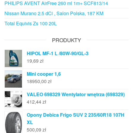
PHILIPS AVENT AirFree 260 ml 1m+ SCF813/14
Nissan Murano 2.5 dCi , Salon Polska, 187 KM
Total Equivis Zs 100 20L
PRODUKTY
HIPOL MF-1 L /80W-90/GL-3
19,69
zł
Mini cooper 1,6
18950,00
zł
VALEO 698329 Wentylator wnętrza (698329)
412,44
zł
Opony Debica Frigo SUV 2 235/60R18 107H
XL
500,09
zł