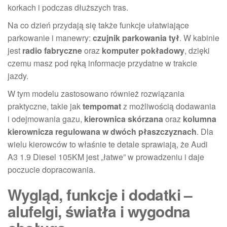
korkach i podczas dłuższych tras.
Na co dzień przydają się także funkcje ułatwiające
parkowanie i manewry:
czujnik parkowania tył
. W kabinie
jest
radio fabryczne
oraz
komputer pokładowy
, dzięki
czemu masz pod ręką informacje przydatne w trakcie
jazdy.
W tym modelu zastosowano również rozwiązania
praktyczne, takie jak
tempomat
z możliwością dodawania
i odejmowania gazu,
kierownica skórzana
oraz
kolumna
kierownicza regulowana w dwóch płaszczyznach
. Dla
wielu kierowców to właśnie te detale sprawiają, że Audi
A3 1.9 Diesel 105KM jest „łatwe” w prowadzeniu i daje
poczucie dopracowania.
Wygląd, funkcje i dodatki –
alufelgi, światła i wygodna