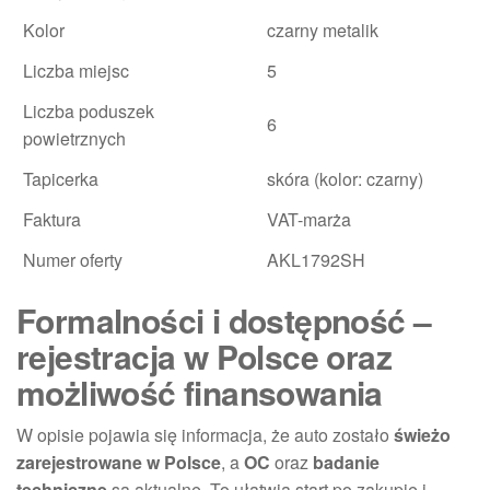
Kolor
czarny metalik
Liczba miejsc
5
Liczba poduszek
6
powietrznych
Tapicerka
skóra (kolor: czarny)
Faktura
VAT-marża
Numer oferty
AKL1792SH
Formalności i dostępność –
rejestracja w Polsce oraz
możliwość finansowania
W opisie pojawia się informacja, że auto zostało
świeżo
zarejestrowane w Polsce
, a
OC
oraz
badanie
techniczne
są aktualne. To ułatwia start po zakupie i