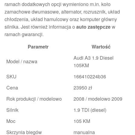
ramach dodatkowych opcji wymieniono m.in. koło
zamachowe dwumasowe, alternator, rozrusznik, układ
chłodzenia, układ hamulcowy oraz komputer główny
silnika. Jest również informacja o
auto zastępcze
w
ramach gwarancji.
Parametr
Wartość
Audi A3 1.9 Diesel
Model / nazwa
105KM
SKU
166410224b36
Cena
23950 zł
Rok produkcji / modelowo
2008 / modelowo 2009
Silnik
1.9 TDI (diesel)
Moc
105 KM
Skrzynia biegów
manualna