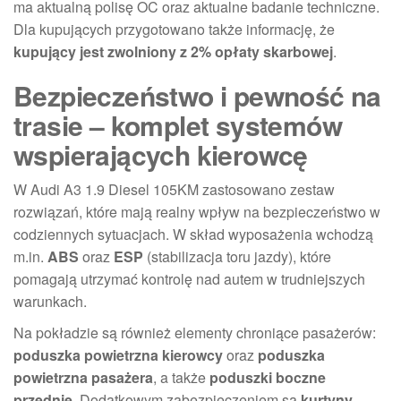
ma aktualną polisę OC oraz aktualne badanie techniczne.
Dla kupujących przygotowano także informację, że
kupujący jest zwolniony z 2% opłaty skarbowej
.
Bezpieczeństwo i pewność na
trasie – komplet systemów
wspierających kierowcę
W Audi A3 1.9 Diesel 105KM zastosowano zestaw
rozwiązań, które mają realny wpływ na bezpieczeństwo w
codziennych sytuacjach. W skład wyposażenia wchodzą
m.in.
ABS
oraz
ESP
(stabilizacja toru jazdy), które
pomagają utrzymać kontrolę nad autem w trudniejszych
warunkach.
Na pokładzie są również elementy chroniące pasażerów:
poduszka powietrzna kierowcy
oraz
poduszka
powietrzna pasażera
, a także
poduszki boczne
przednie
. Dodatkowym zabezpieczeniem są
kurtyny