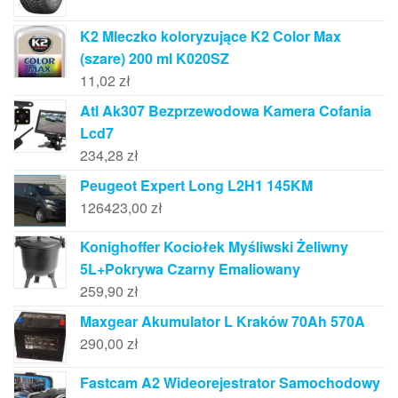
K2 Mleczko koloryzujące K2 Color Max
(szare) 200 ml K020SZ
11,02
zł
Atl Ak307 Bezprzewodowa Kamera Cofania
Lcd7
234,28
zł
Peugeot Expert Long L2H1 145KM
126423,00
zł
Konighoffer Kociołek Myśliwski Żeliwny
5L+Pokrywa Czarny Emaliowany
259,90
zł
Maxgear Akumulator L Kraków 70Ah 570A
290,00
zł
Fastcam A2 Wideorejestrator Samochodowy