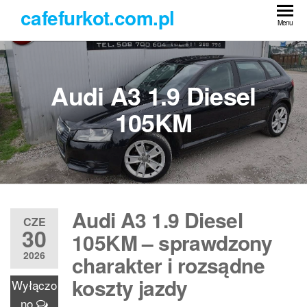
Przejdź
cafefurkot.com.pl
do
Menu
treści
Audi A3 1.9 Diesel
105KM
Audi A3 1.9 Diesel
CZE
30
105KM – sprawdzony
2026
charakter i rozsądne
koszty jazdy
Wyłączo
no