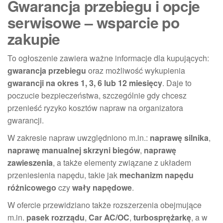
Gwarancja przebiegu i opcje
serwisowe – wsparcie po
zakupie
To ogłoszenie zawiera ważne informacje dla kupujących:
gwarancja przebiegu
oraz możliwość wykupienia
gwarancji na okres 1, 3, 6 lub 12 miesięcy
. Daje to
poczucie bezpieczeństwa, szczególnie gdy chcesz
przenieść ryzyko kosztów napraw na organizatora
gwarancji.
W zakresie napraw uwzględniono m.in.:
naprawę silnika
,
naprawę manualnej skrzyni biegów
,
naprawę
zawieszenia
, a także elementy związane z układem
przeniesienia napędu, takie jak
mechanizm napędu
różnicowego
czy
wały napędowe
.
W ofercie przewidziano także rozszerzenia obejmujące
m.in.
pasek rozrządu
,
Car AC/OC
,
turbosprężarkę
, a w