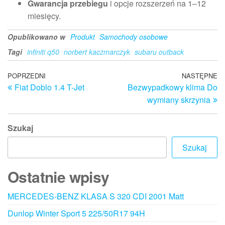
Gwarancja przebiegu
i opcje rozszerzeń na 1–12
miesięcy.
Opublikowano w
Produkt
Samochody osobowe
Tagi
infiniti q50
norbert kaczmarczyk
subaru outback
Nawigacja
Poprzedni
POPRZEDNI
NASTĘPNE
N
Fiat Doblo 1.4 T-Jet
Bezwypadkowy klima Do
wpis
w
wpisu
wymiany skrzynia
Szukaj
Szukaj
Ostatnie wpisy
MERCEDES-BENZ KLASA S 320 CDI 2001 Matt
Dunlop Winter Sport 5 225/50R17 94H