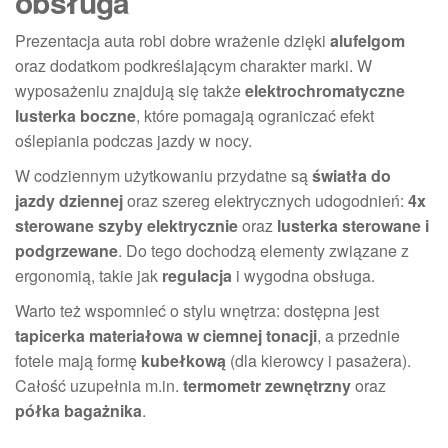
obsługa
Prezentacja auta robi dobre wrażenie dzięki
alufelgom
oraz dodatkom podkreślającym charakter marki. W
wyposażeniu znajdują się także
elektrochromatyczne
lusterka boczne
, które pomagają ograniczać efekt
oślepiania podczas jazdy w nocy.
W codziennym użytkowaniu przydatne są
światła do
jazdy dziennej
oraz szereg elektrycznych udogodnień:
4x
sterowane szyby elektrycznie
oraz
lusterka sterowane i
podgrzewane
. Do tego dochodzą elementy związane z
ergonomią, takie jak
regulacja
i wygodna obsługa.
Warto też wspomnieć o stylu wnętrza: dostępna jest
tapicerka materiałowa w ciemnej tonacji
, a przednie
fotele mają formę
kubełkową
(dla kierowcy i pasażera).
Całość uzupełnia m.in.
termometr zewnętrzny
oraz
półka bagażnika
.