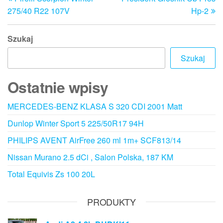
wpis
w
wpisu
275/40 R22 107V
Hp-2
Szukaj
Szukaj
Ostatnie wpisy
MERCEDES-BENZ KLASA S 320 CDI 2001 Matt
Dunlop Winter Sport 5 225/50R17 94H
PHILIPS AVENT AirFree 260 ml 1m+ SCF813/14
Nissan Murano 2.5 dCi , Salon Polska, 187 KM
Total Equivis Zs 100 20L
PRODUKTY