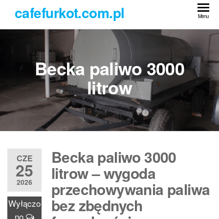
Przejdź
cafefurkot.com.pl
do
Menu
treści
Becka paliwo 3000
litrow
Becka paliwo 3000
CZE
25
litrow – wygoda
2026
przechowywania paliwa
bez zbędnych
Wyłączo
no