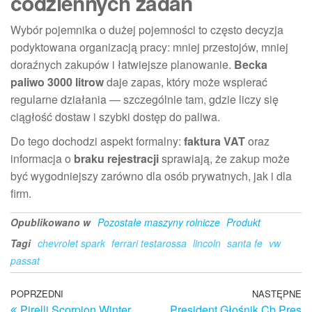
codziennych zadań
Wybór pojemnika o dużej pojemności to często decyzja
podyktowana organizacją pracy: mniej przestojów, mniej
doraźnych zakupów i łatwiejsze planowanie.
Becka
paliwo 3000 litrow
daje zapas, który może wspierać
regularne działania — szczególnie tam, gdzie liczy się
ciągłość dostaw i szybki dostęp do paliwa.
Do tego dochodzi aspekt formalny:
faktura VAT
oraz
informacja o
braku rejestracji
sprawiają, że zakup może
być wygodniejszy zarówno dla osób prywatnych, jak i dla
firm.
Opublikowano w
Pozostałe maszyny rolnicze
Produkt
Tagi
chevrolet spark
ferrari testarossa
lincoln
santa fe
vw
passat
Nawigacja
Poprzedni
POPRZEDNI
NASTĘPNE
N
Pirelli Scorpion Winter
President Głośnik Cb Pres