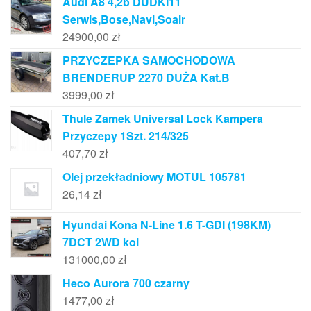
Audi A8 4,2b DUDKI11
Serwis,Bose,Navi,Soalr
24900,00
zł
PRZYCZEPKA SAMOCHODOWA
BRENDERUP 2270 DUŻA Kat.B
3999,00
zł
Thule Zamek Universal Lock Kampera
Przyczepy 1Szt. 214/325
407,70
zł
Olej przekładniowy MOTUL 105781
26,14
zł
Hyundai Kona N-Line 1.6 T-GDI (198KM)
7DCT 2WD kol
131000,00
zł
Heco Aurora 700 czarny
1477,00
zł