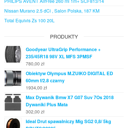
PHILIPS AVENT AirFree 260 ml 1m+ SCF813/14
Nissan Murano 2.5 dCi , Salon Polska, 187 KM
Total Equivis Zs 100 20L
PRODUKTY
Goodyear UltraGrip Performance +
235/45R18 98V XL MFS 3PMSF
780,00
zł
Obiektyw Olympus M.ZUIKO DIGITAL ED
60mm f/2.8 czarny
1934,00
zł
Max Dywanik Bmw X7 G07 Suv 7Os 2018
Dywaniki Plus Mata
302,00
zł
Ideal Drut spawalniczy Mig SG2 0,8/ 5kg