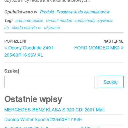
Opublikowano w
Produkt
Prostowniki do akumulatorów
Tagi
aaa auto opinie
renault modus
samochody używane
olx
skoda octavia rs
używane
Nawigacja
Poprzedni
POPRZEDNI
NASTĘPNE
N
Opony Goodride Z401
FORD MONDEO MK3
wpis
w
wpisu
205/60R16 96V XL
Szukaj
Szukaj
Ostatnie wpisy
MERCEDES-BENZ KLASA S 320 CDI 2001 Matt
Dunlop Winter Sport 5 225/50R17 94H