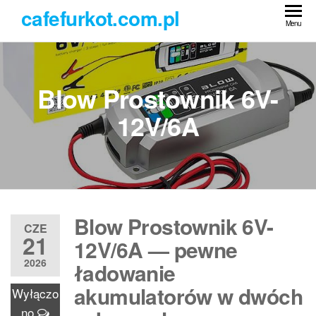
Przejdź
cafefurkot.com.pl
do
Menu
treści
Blow Prostownik 6V-
12V/6A
Blow Prostownik 6V-
CZE
21
12V/6A — pewne
2026
ładowanie
akumulatorów w dwóch
Wyłączo
no