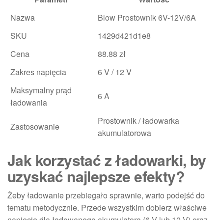
Nazwa
Blow Prostownik 6V-12V/6A
SKU
1429d421d1e8
Cena
88.88 zł
Zakres napięcia
6 V / 12 V
Maksymalny prąd
6 A
ładowania
Prostownik / ładowarka
Zastosowanie
akumulatorowa
Jak korzystać z ładowarki, by
uzyskać najlepsze efekty?
Żeby ładowanie przebiegało sprawnie, warto podejść do
tematu metodycznie. Przede wszystkim dobierz właściwe
napięcie dla ładowanego akumulatora (6 V lub 12 V) oraz