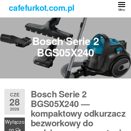
Przejdź
cafefurkot.com.pl
do
Menu
treści
Bosch Serie 2
BGS05X240
Bosch Serie 2
CZE
28
BGS05X240 —
2026
kompaktowy odkurzacz
bezworkowy do
Wyłączo
no