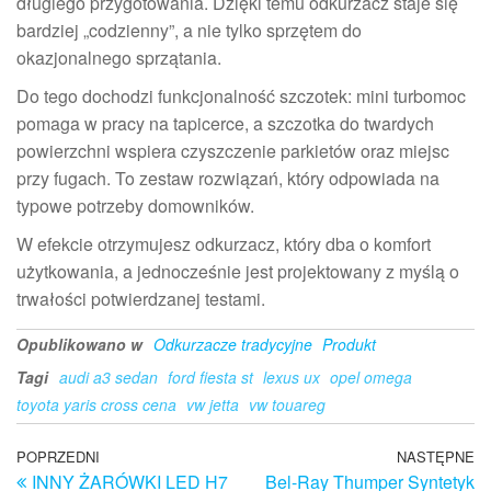
długiego przygotowania. Dzięki temu odkurzacz staje się
bardziej „codzienny”, a nie tylko sprzętem do
okazjonalnego sprzątania.
Do tego dochodzi funkcjonalność szczotek: mini turbomoc
pomaga w pracy na tapicerce, a szczotka do twardych
powierzchni wspiera czyszczenie parkietów oraz miejsc
przy fugach. To zestaw rozwiązań, który odpowiada na
typowe potrzeby domowników.
W efekcie otrzymujesz odkurzacz, który dba o komfort
użytkowania, a jednocześnie jest projektowany z myślą o
trwałości potwierdzanej testami.
Opublikowano w
Odkurzacze tradycyjne
Produkt
Tagi
audi a3 sedan
ford fiesta st
lexus ux
opel omega
toyota yaris cross cena
vw jetta
vw touareg
Nawigacja
Poprzedni
POPRZEDNI
NASTĘPNE
N
INNY ŻARÓWKI LED H7
Bel-Ray Thumper Syntetyk
wpis
w