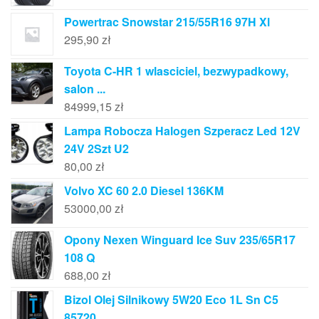
Powertrac Snowstar 215/55R16 97H Xl
295,90
zł
Toyota C-HR 1 wlasciciel, bezwypadkowy,
salon ...
84999,15
zł
Lampa Robocza Halogen Szperacz Led 12V
24V 2Szt U2
80,00
zł
Volvo XC 60 2.0 Diesel 136KM
53000,00
zł
Opony Nexen Winguard Ice Suv 235/65R17
108 Q
688,00
zł
Bizol Olej Silnikowy 5W20 Eco 1L Sn C5
85720