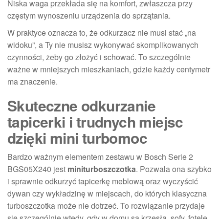
Niska waga przekłada się na komfort, zwłaszcza przy
częstym wynoszeniu urządzenia do sprzątania.
W praktyce oznacza to, że odkurzacz nie musi stać „na
widoku”, a Ty nie musisz wykonywać skomplikowanych
czynności, żeby go złożyć i schować. To szczególnie
ważne w mniejszych mieszkaniach, gdzie każdy centymetr
ma znaczenie.
Skuteczne odkurzanie
tapicerki i trudnych miejsc
dzięki mini turbomoc
Bardzo ważnym elementem zestawu w Bosch Serie 2
BGS05X240 jest
miniturboszczotka
. Pozwala ona szybko
i sprawnie odkurzyć tapicerkę meblową oraz wyczyścić
dywan czy wykładzinę w miejscach, do których klasyczna
turboszczotka może nie dotrzeć. To rozwiązanie przydaje
się szczególnie wtedy, gdy w domu są krzesła, sofy, fotele