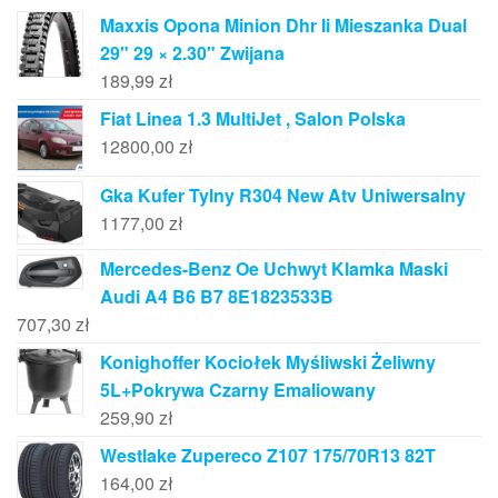
Maxxis Opona Minion Dhr Ii Mieszanka Dual
29" 29 × 2.30" Zwijana
189,99
zł
Fiat Linea 1.3 MultiJet , Salon Polska
12800,00
zł
Gka Kufer Tylny R304 New Atv Uniwersalny
1177,00
zł
Mercedes-Benz Oe Uchwyt Klamka Maski
Audi A4 B6 B7 8E1823533B
707,30
zł
Konighoffer Kociołek Myśliwski Żeliwny
5L+Pokrywa Czarny Emaliowany
259,90
zł
Westlake Zupereco Z107 175/70R13 82T
164,00
zł