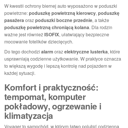
W kwestii ochrony biernej auto wyposażono w poduszki
powietrzne:
poduszkę powietrzną kierowcy
,
poduszkę
pasażera
oraz
poduszki boczne przednie
, a także
poduszkę powietrzną chroniącą kolana
. Dla rodzin
ważne jest również
ISOFIX
, ułatwiający bezpieczne
mocowanie fotelików dziecięcych.
Do tego dochodzi
alarm
oraz
elektryczne lusterka
, które
usprawniają codzienne użytkowanie. W praktyce oznacza
to większą wygodę i lepszą kontrolę nad pojazdem w
każdej sytuacji.
Komfort i praktyczność:
tempomat, komputer
pokładowy, ogrzewanie i
klimatyzacja
Voyager to samochód, w którym łatwo polubić codzienną