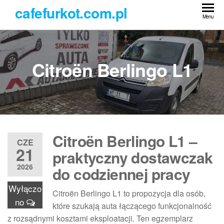
Przejdź
cafefurkot.com.pl
do
Menu
treści
Citroën Berlingo L1
Citroën Berlingo L1 –
CZE
21
praktyczny dostawczak
2026
do codziennej pracy
Wyłączo
Citroën Berlingo L1 to propozycja dla osób,
no
które szukają auta łączącego funkcjonalność
z rozsądnymi kosztami eksploatacji. Ten egzemplarz