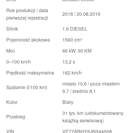
Rok produkcji / data
2018 / 20.08.2019
pierwszej rejestracji
Silnik
1.6 DIESEL
Pojemność skokowa
1560 cm³
Moc
66 kW, 90 KM
0–100 km/h
13,2 s
Prędkość maksymalna
162 km/h
miasto 10,6 / poza miastem
Spalanie (l/100 km)
9,7 / średnio 8,1
Kolor
Biały
31 tys. km (udokumentowany
Przebieg
książką serwisową)
VIN
VF77ABHY6JN544508