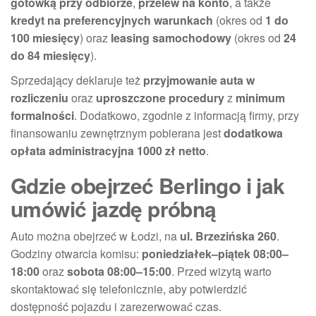
gotówką przy odbiorze
,
przelew na konto
, a także
kredyt na preferencyjnych warunkach
(okres od
1 do
100 miesięcy
) oraz
leasing samochodowy
(okres od
24
do 84 miesięcy
).
Sprzedający deklaruje też
przyjmowanie auta w
rozliczeniu
oraz
uproszczone procedury
z
minimum
formalności
. Dodatkowo, zgodnie z informacją firmy, przy
finansowaniu zewnętrznym pobierana jest
dodatkowa
opłata administracyjna 1000 zł netto
.
Gdzie obejrzeć Berlingo i jak
umówić jazdę próbną
Auto można obejrzeć w Łodzi, na
ul. Brzezińska 260
.
Godziny otwarcia komisu:
poniedziałek–piątek 08:00–
18:00
oraz
sobota 08:00–15:00
. Przed wizytą warto
skontaktować się telefonicznie, aby potwierdzić
dostępność pojazdu i zarezerwować czas.