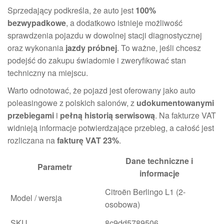
Sprzedający podkreśla, że auto jest
100%
bezwypadkowe
, a dodatkowo istnieje możliwość
sprawdzenia pojazdu w dowolnej stacji diagnostycznej
oraz wykonania
jazdy próbnej
. To ważne, jeśli chcesz
podejść do zakupu świadomie i zweryfikować stan
techniczny na miejscu.
Warto odnotować, że pojazd jest oferowany jako auto
poleasingowe z polskich salonów, z
udokumentowanymi
przebiegami
i
pełną historią serwisową
. Na fakturze VAT
widnieją informacje potwierdzające przebieg, a całość jest
rozliczana na
fakturę VAT 23%
.
Dane techniczne i
Parametr
informacje
Citroën Berlingo L1 (2-
Model / wersja
osobowa)
SKU
8c9dd5789506