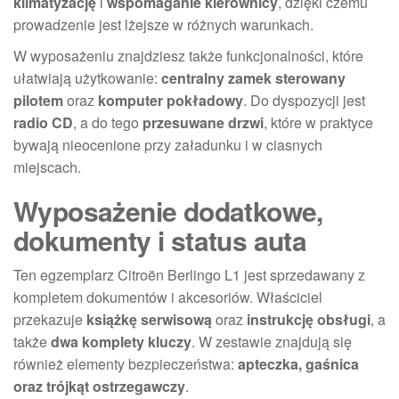
klimatyzację
i
wspomaganie kierownicy
, dzięki czemu
prowadzenie jest lżejsze w różnych warunkach.
W wyposażeniu znajdziesz także funkcjonalności, które
ułatwiają użytkowanie:
centralny zamek sterowany
pilotem
oraz
komputer pokładowy
. Do dyspozycji jest
radio CD
, a do tego
przesuwane drzwi
, które w praktyce
bywają nieocenione przy załadunku i w ciasnych
miejscach.
Wyposażenie dodatkowe,
dokumenty i status auta
Ten egzemplarz Citroën Berlingo L1 jest sprzedawany z
kompletem dokumentów i akcesoriów. Właściciel
przekazuje
książkę serwisową
oraz
instrukcję obsługi
, a
także
dwa komplety kluczy
. W zestawie znajdują się
również elementy bezpieczeństwa:
apteczka, gaśnica
oraz trójkąt ostrzegawczy
.