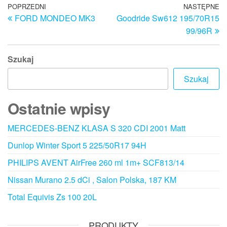
Nawigacja
Poprzedni
POPRZEDNI
NASTĘPNE
N
FORD MONDEO MK3
Goodride Sw612 195/70R15
wpis
w
wpisu
99/96R
Szukaj
Szukaj
Ostatnie wpisy
MERCEDES-BENZ KLASA S 320 CDI 2001 Matt
Dunlop Winter Sport 5 225/50R17 94H
PHILIPS AVENT AirFree 260 ml 1m+ SCF813/14
Nissan Murano 2.5 dCi , Salon Polska, 187 KM
Total Equivis Zs 100 20L
PRODUKTY