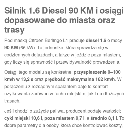
Silnik 1.6 Diesel 90 KM i osiągi
dopasowane do miasta oraz
trasy
Pod maską Citroën Berlingo L1 pracuje
diesel 1.6
o mocy
90 KM
(66 kW). To jednostka, która sprawdza się w
codziennych dojazdach, a także w jeździe poza miastem,
gdy liczy się sprawność i przewidywalność prowadzenia.
Osiągi tego modelu są konkretne:
przyspieszenie 0–100
km/h w 13,2 s
oraz
prędkość maksymalna 162 km/h
. W
połączeniu z rozsądnym spalaniem daje to komfort
użytkowania zarówno w ruchu miejskim, jak i na dłuższych
trasach.
Jeśli chodzi o zużycie paliwa, producent podaje wartości:
cykl miejski 10,6 l
,
poza miastem 9,7 l
, a
średnio 8,1 l
. To
dobre parametry dla osoby, która chce kontrolować koszty,