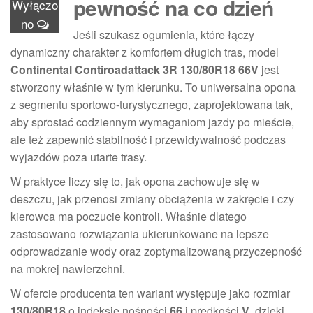
pewność na co dzień
Wyłączo
no
Jeśli szukasz ogumienia, które łączy
dynamiczny charakter z komfortem długich tras, model
Continental Contiroadattack 3R 130/80R18 66V
jest
stworzony właśnie w tym kierunku. To uniwersalna opona
z segmentu sportowo-turystycznego, zaprojektowana tak,
aby sprostać codziennym wymaganiom jazdy po mieście,
ale też zapewnić stabilność i przewidywalność podczas
wyjazdów poza utarte trasy.
W praktyce liczy się to, jak opona zachowuje się w
deszczu, jak przenosi zmiany obciążenia w zakręcie i czy
kierowca ma poczucie kontroli. Właśnie dlatego
zastosowano rozwiązania ukierunkowane na lepsze
odprowadzanie wody oraz zoptymalizowaną przyczepność
na mokrej nawierzchni.
W ofercie producenta ten wariant występuje jako rozmiar
130/80R18
o indeksie nośności
66
i prędkości
V
, dzięki