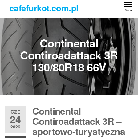
Przejdź
cafefurkot.com.pl
do
Menu
treści
Continental
Contiroadattack 3R
130/80R18 66V
Continental
CZE
24
Contiroadattack 3R –
2026
sportowo-turystyczna