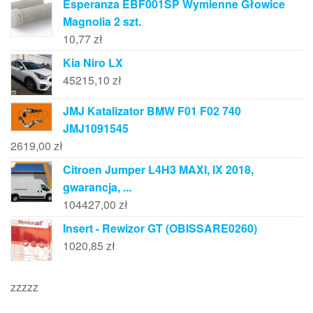
Esperanza EBF001SP Wymienne Głowice
Magnolia 2 szt.
10,77
zł
Kia Niro LX
45215,10
zł
JMJ Katalizator BMW F01 F02 740
JMJ1091545
2619,00
zł
Citroen Jumper L4H3 MAXI, IX 2018,
gwarancja, ...
104427,00
zł
Insert - Rewizor GT (OBISSARE0260)
1020,85
zł
zzzzz