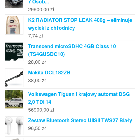
7 Osob...
29900,00
zł
K2 RADIATOR STOP LEAK 400g – eliminuje
wycieki z chłodnicy
7,74
zł
Transcend microSDHC 4GB Class 10
(TS4GUSDC10)
28,00
zł
Makita DCL182ZB
88,00
zł
Volkswagen Tiguan I krajowy automat DSG
2,0 TDI 14
56900,00
zł
Zestaw Bluetooth Stereo UiiSii TWS27 Biały
96,50
zł