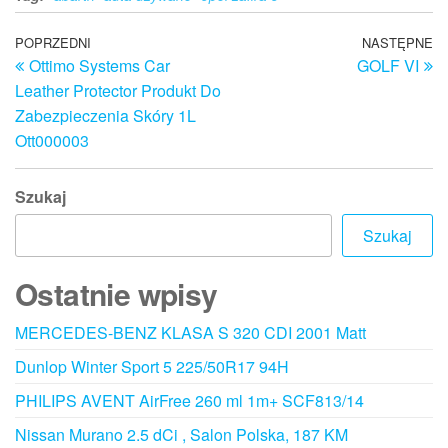
Nawigacja
Poprzedni
POPRZEDNI
NASTĘPNE
N
Ottimo Systems Car
GOLF VI
wpis
w
wpisu
Leather Protector Produkt Do
Zabezpieczenia Skóry 1L
Ott000003
Szukaj
Szukaj
Ostatnie wpisy
MERCEDES-BENZ KLASA S 320 CDI 2001 Matt
Dunlop Winter Sport 5 225/50R17 94H
PHILIPS AVENT AirFree 260 ml 1m+ SCF813/14
Nissan Murano 2.5 dCi , Salon Polska, 187 KM