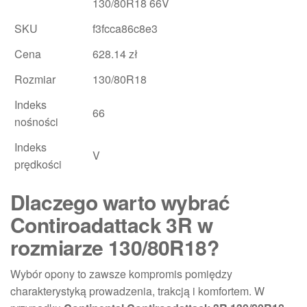
130/80R18 66V
SKU
f3fcca86c8e3
Cena
628.14 zł
Rozmiar
130/80R18
Indeks
66
nośności
Indeks
V
prędkości
Dlaczego warto wybrać
Contiroadattack 3R w
rozmiarze 130/80R18?
Wybór opony to zawsze kompromis pomiędzy
charakterystyką prowadzenia, trakcją i komfortem. W