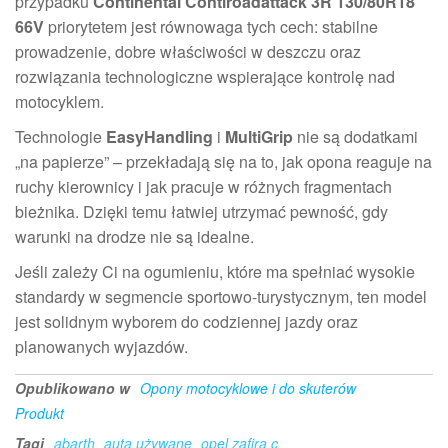
przypadku
Continental Contiroadattack 3R 130/80R18
66V
priorytetem jest równowaga tych cech: stabilne
prowadzenie, dobre właściwości w deszczu oraz
rozwiązania technologiczne wspierające kontrolę nad
motocyklem.
Technologie
EasyHandling
i
MultiGrip
nie są dodatkami
„na papierze” – przekładają się na to, jak opona reaguje na
ruchy kierownicy i jak pracuje w różnych fragmentach
bieżnika. Dzięki temu łatwiej utrzymać pewność, gdy
warunki na drodze nie są idealne.
Jeśli zależy Ci na ogumieniu, które ma spełniać wysokie
standardy w segmencie sportowo-turystycznym, ten model
jest solidnym wyborem do codziennej jazdy oraz
planowanych wyjazdów.
Opublikowano w
Opony motocyklowe i do skuterów
Produkt
Tagi
abarth
auta używane
opel zafira c