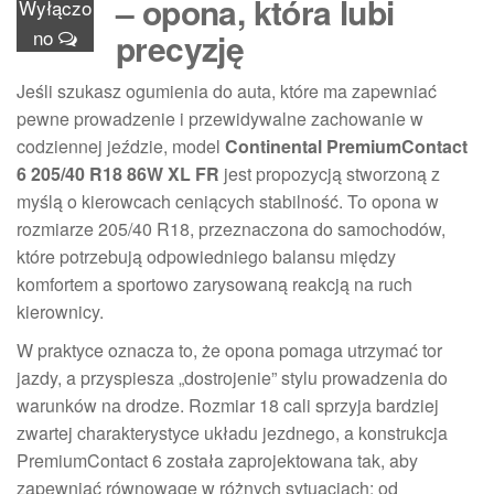
– opona, która lubi
Wyłączo
no
precyzję
Jeśli szukasz ogumienia do auta, które ma zapewniać
pewne prowadzenie i przewidywalne zachowanie w
codziennej jeździe, model
Continental PremiumContact
6 205/40 R18 86W XL FR
jest propozycją stworzoną z
myślą o kierowcach ceniących stabilność. To opona w
rozmiarze 205/40 R18, przeznaczona do samochodów,
które potrzebują odpowiedniego balansu między
komfortem a sportowo zarysowaną reakcją na ruch
kierownicy.
W praktyce oznacza to, że opona pomaga utrzymać tor
jazdy, a przyspiesza „dostrojenie” stylu prowadzenia do
warunków na drodze. Rozmiar 18 cali sprzyja bardziej
zwartej charakterystyce układu jezdnego, a konstrukcja
PremiumContact 6 została zaprojektowana tak, aby
zapewniać równowagę w różnych sytuacjach: od