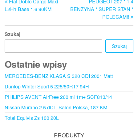
Fiat Doblo Cargo Maxi
PEUGEOT 207 * 1.4
wpis
w
wpisu
L2H1 Base 1.6 90KM
BENZYNA * SUPER STAN *
POLECAM!!
Szukaj
Szukaj
Ostatnie wpisy
MERCEDES-BENZ KLASA S 320 CDI 2001 Matt
Dunlop Winter Sport 5 225/50R17 94H
PHILIPS AVENT AirFree 260 ml 1m+ SCF813/14
Nissan Murano 2.5 dCi , Salon Polska, 187 KM
Total Equivis Zs 100 20L
PRODUKTY