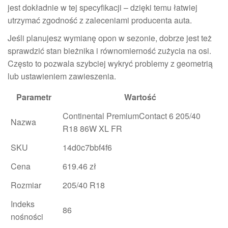
jest dokładnie w tej specyfikacji – dzięki temu łatwiej
utrzymać zgodność z zaleceniami producenta auta.
Jeśli planujesz wymianę opon w sezonie, dobrze jest też
sprawdzić stan bieżnika i równomierność zużycia na osi.
Często to pozwala szybciej wykryć problemy z geometrią
lub ustawieniem zawieszenia.
Parametr
Wartość
Continental PremiumContact 6 205/40
Nazwa
R18 86W XL FR
SKU
14d0c7bbf4f6
Cena
619.46 zł
Rozmiar
205/40 R18
Indeks
86
nośności