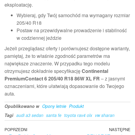
eksploatację.
Wybieraj, gdy Twój samochód ma wymagany rozmiar
205/40 R18
Postaw na przewidywalne prowadzenie i stabilność
w codziennej jeździe
Jeżeli przeglądasz oferty i porównujesz dostępne warianty,
pamiętaj, że to właśnie zgodność parametrów ma
największe znaczenie. W przypadku tego modelu
otrzymujesz dokładnie specyfikację
Continental
PremiumContact 6 205/40 R18 86W XL FR
– z jasnymi
oznaczeniami, które ułatwiają dopasowanie do Twojego
auta.
Opublikowano w
Opony letnie
Produkt
Tagi
audi a3 sedan
santa fe
toyota rav4 olx
vw sharan
Nawigacja
Poprzedni
POPRZEDNI
NASTĘPNE
N