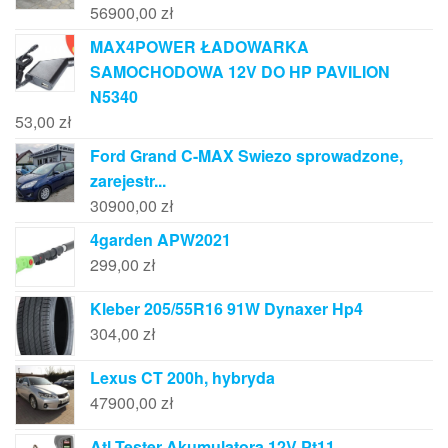
56900,00
zł
MAX4POWER ŁADOWARKA
SAMOCHODOWA 12V DO HP PAVILION
N5340
53,00
zł
Ford Grand C-MAX Swiezo sprowadzone,
zarejestr...
30900,00
zł
4garden APW2021
299,00
zł
Kleber 205/55R16 91W Dynaxer Hp4
304,00
zł
Lexus CT 200h, hybryda
47900,00
zł
Atl Tester Akumulatora 12V Pt11