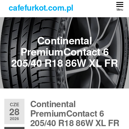
Przejdź
cafefurkot.com.pl
do
Menu
treści
Continental
PremiumContact 6
205/40 R18 86W XL FR
Continental
CZE
28
PremiumContact 6
2026
205/40 R18 86W XL FR