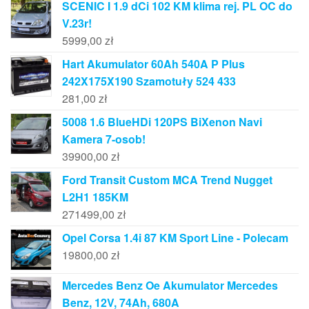
SCENIC I 1.9 dCi 102 KM klima rej. PL OC do
V.23r!
5999,00
zł
Hart Akumulator 60Ah 540A P Plus
242X175X190 Szamotuły 524 433
281,00
zł
5008 1.6 BlueHDi 120PS BiXenon Navi
Kamera 7-osob!
39900,00
zł
Ford Transit Custom MCA Trend Nugget
L2H1 185KM
271499,00
zł
Opel Corsa 1.4i 87 KM Sport Line - Polecam
19800,00
zł
Mercedes Benz Oe Akumulator Mercedes
Benz, 12V, 74Ah, 680A