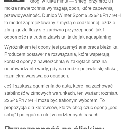
drogi w kilka minut — śnieg, przymrozki i
mokra nawierzchnia wymagają opon, które zapewnią
przewidywalność. Dunlop Winter Sport 5 225/45R17 94H
to model zaprojektowany z myślą o codziennej jeździe
zimą, gdzie liczy się zarówno przyczepność, jak i
odporność na trudne zjawiska, takie jak aquaplaning.
Wyróżnikiem tej opony jest przemyślana praca bieżnika.
Producent postawił na rozwiązania, które wspierają
kontakt opony z nawierzchnią w zakrętach oraz na
odprowadzanie wody, gdy na drodze pojawia się śliska,
rozmiękła warstwa po opadach.
Jeśli szukasz ogumienia do auta, które ma zachować
stabilność w zimowych warunkach, ten wariant rozmiaru
225/45R17 94H może być trafionym wyborem. To
propozycja dla kierowców, którzy chcą czuć oponę „pod
sobą” i polegać na niej w codziennych trasach.
Przyczepność na śliskim: