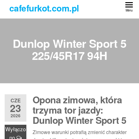
Przejdź
cafefurkot.com.pl
do
Menu
treści
Dunlop Winter Sport 5
225/45R17 94H
Opona zimowa, która
CZE
23
trzyma tor jazdy:
2026
Dunlop Winter Sport 5
Wyłączo
Zimowe warunki potrafią zmienić charakter
no