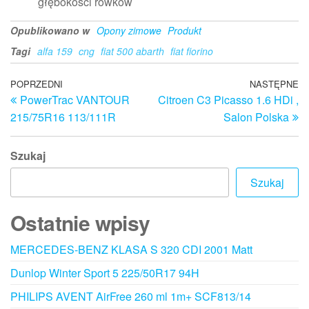
głębokości rowków
Opublikowano w
Opony zimowe
Produkt
Tagi
alfa 159
cng
fiat 500 abarth
fiat fiorino
Nawigacja
Poprzedni
POPRZEDNI
NASTĘPNE
N
PowerTrac VANTOUR
Citroen C3 Picasso 1.6 HDi ,
wpis
w
wpisu
215/75R16 113/111R
Salon Polska
Szukaj
Szukaj
Ostatnie wpisy
MERCEDES-BENZ KLASA S 320 CDI 2001 Matt
Dunlop Winter Sport 5 225/50R17 94H
PHILIPS AVENT AirFree 260 ml 1m+ SCF813/14