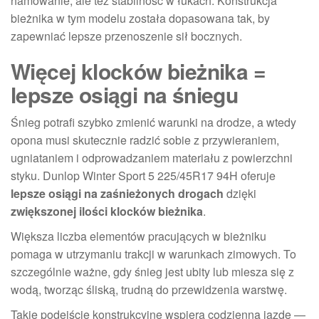
hamowanie, ale też stabilność w łukach. Konstrukcja
bieżnika w tym modelu została dopasowana tak, by
zapewniać lepsze przenoszenie sił bocznych.
Więcej klocków bieżnika =
lepsze osiągi na śniegu
Śnieg potrafi szybko zmienić warunki na drodze, a wtedy
opona musi skutecznie radzić sobie z przywieraniem,
ugniataniem i odprowadzaniem materiału z powierzchni
styku. Dunlop Winter Sport 5 225/45R17 94H oferuje
lepsze osiągi na zaśnieżonych drogach
dzięki
zwiększonej ilości klocków bieżnika
.
Większa liczba elementów pracujących w bieżniku
pomaga w utrzymaniu trakcji w warunkach zimowych. To
szczególnie ważne, gdy śnieg jest ubity lub miesza się z
wodą, tworząc śliską, trudną do przewidzenia warstwę.
Takie podejście konstrukcyjne wspiera codzienną jazdę —