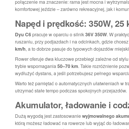
połączenie ma znaczenie: rama jest mocna i wytrzymała
komfortowej jeździe – zarówno rekreacyjnej, jak i komun
Napęd i prędkość: 350W, 25 
Dyu C6
pracuje w oparciu o silnik
36V 350W
. W prakty
ruszaniu, przy podjazdach i na odcinkach, gdzie chce
km/h
, a to dobrze pasuje do typowych dojazdów miejski
Rower oferuje dwa kluczowe przebiegi zależne od stylu
trybie wspomagania
50–70 km
. Takie rozróżnienie poz
wydłużyć dystans, a jeśli potrzebujesz pełnego wsparc
Warto też pamiętać o automatycznych ułatwieniach w tr
utrzymać stałe tempo podczas spokojnych przejazdów.
Akumulator, ładowanie i co
Dużą wygodą jest zastosowanie
wyjmowalnego akumu
którą możesz ładować na rowerze lub wyjąć do ładowan