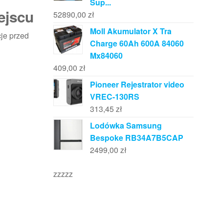
Sup...
ejscu
52890,00
zł
Moll Akumulator X Tra
cje przed
Charge 60Ah 600A 84060
Mx84060
409,00
zł
Pioneer Rejestrator video
VREC-130RS
313,45
zł
Lodówka Samsung
Bespoke RB34A7B5CAP
2499,00
zł
zzzzz