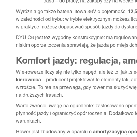
trasa – do pracy, na zakupy czy na weeken
Wyróżnia go także bateria litowa 36V o pojemności
12,
w zależności od trybu: w trybie elektrycznym możesz li
w praktyce możesz dopasować sposób jazdy do dystansu
DYU C6 jest też wygodny konstrukcyjnie: ma regulowan
niskim oporze toczenia sprawiają, że jazda po miejskic
Komfort jazdy: regulacja, am
W e-rowerze liczy się nie tylko napęd, ale też to, jak „s
kierownica
– producent projektował te elementy tak, a
wzroście. To realna przewaga, gdy rower ma służyć więc
na dłuższych trasach.
Warto zwrócić uwagę na ogumienie: zastosowano opo
płynność jazdy i ograniczyć opór toczenia. Dodatkowo 
warunkach.
Rower jest zbudowany w oparciu o
amortyzacyjną op