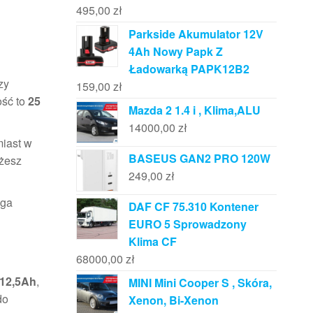
495,00
zł
Parkside Akumulator 12V
4Ah Nowy Papk Z
Ładowarką PAPK12B2
zy
159,00
zł
ość to
25
Mazda 2 1.4 i , Klima,ALU
14000,00
zł
miast w
BASEUS GAN2 PRO 120W
ożesz
249,00
zł
aga
DAF CF 75.310 Kontener
EURO 5 Sprowadzony
Klima CF
68000,00
zł
12,5Ah
,
MINI Mini Cooper S , Skóra,
do
Xenon, Bi-Xenon