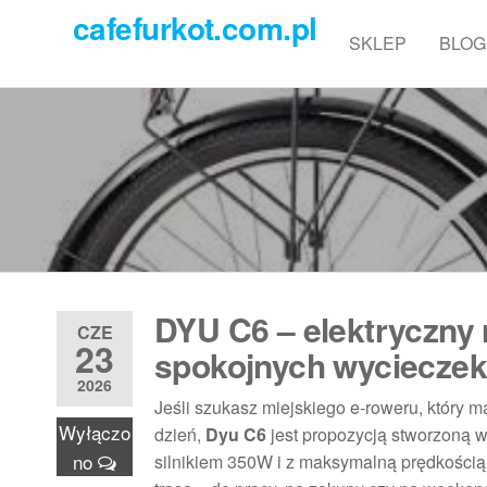
Przejdź
cafefurkot.com.pl
do
SKLEP
BLOG
treści
DYU C6 – elektryczny 
CZE
23
spokojnych wycieczek
2026
Jeśli szukasz miejskiego e-roweru, który
Wyłączo
dzień,
Dyu C6
jest propozycją stworzoną w
no
silnikiem 350W i z maksymalną prędkości