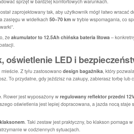
ładować sprzęt w bardziej komfortowych warunkach.
został zaprojektowany tak, aby użytkownik mógł łatwo wracać d
a zasięgu w widełkach
50–70 km
w trybie wspomagania, co sp
warki”.
to, że
akumulator to 12.5Ah chińska bateria litowa
– konkretn
atacji.
k, oświetlenie LED i bezpieczeńs
w mieście. Z tyłu zastosowano
design bagażnika
, który pozwal
osz. To przydatne, gdy jeździsz na zakupy, zabierasz torbę lub 
e
. Rower jest wyposażony w
regulowany reflektor przedni 12
ego oświetlenia jest lepiej dopracowana, a jazda nocą staje s
z klaksonem
. Taki zestaw jest praktyczny, bo klakson pomaga w
atrzymanie w codziennych sytuacjach.