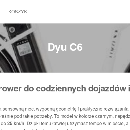
KOSZYK
Dyu C6
rower do codziennych dojazdów 
 ma sensowną moc, wygodną geometrię i praktyczne rozwiązania
łaśnie pod takie potrzeby. To model w kolorze czarnym, napęd
ą do
25 km/h
. Dzięki temu łatwiej utrzymasz tempo w mieście, a