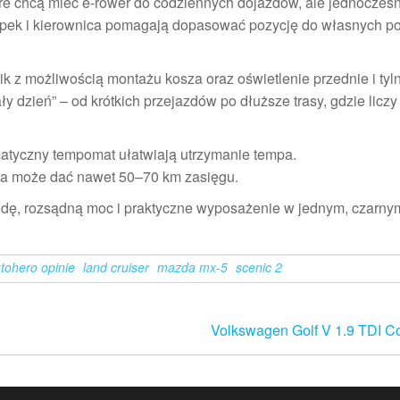
re chcą mieć e-rower do codziennych dojazdów, ale jednocześn
pek i kierownica pomagają dopasować pozycję do własnych po
ik z możliwością montażu kosza oraz oświetlenie przednie i tyl
ły dzień” – od krótkich przejazdów po dłuższe trasy, gdzie liczy
omatyczny tempomat ułatwiają utrzymanie tempa.
nia może dać nawet 50–70 km zasięgu.
godę, rozsądną moc i praktyczne wyposażenie w jednym, czarny
tohero opinie
land cruiser
mazda mx-5
scenic 2
Volkswagen Golf V 1.9 TDI Co