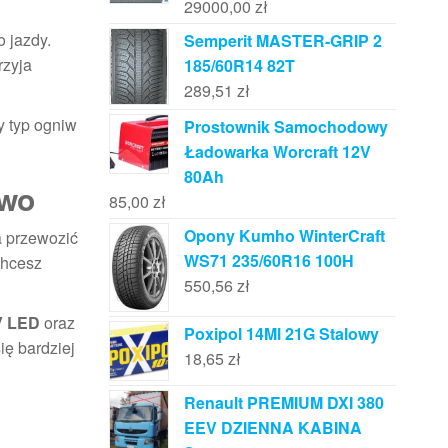
29000,00
zł
o jazdy.
Semperit MASTER-GRIP 2
rzyja
185/60R14 82T
289,51
zł
y typ ogniw
Prostownik Samochodowy
Ładowarka Worcraft 12V
80Ah
two
85,00
zł
Opony Kumho WinterCraft
a przewozić
WS71 235/60R16 100H
chcesz
550,56
zł
V LED
oraz
Poxipol 14Ml 21G Stalowy
ię bardziej
18,65
zł
Renault PREMIUM DXI 380
EEV DZIENNA KABINA