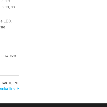
ie nie
trzeb, co
ne LED.
 się
m rowerze
NASTĘPNE
Następny
mfortline
wpis