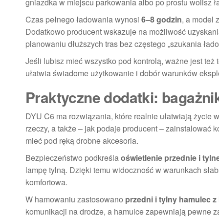
gniazdka w miejscu parkowania albo po prostu wolisz 
Czas pełnego ładowania wynosi
6–8 godzin
, a model 
Dodatkowo producent wskazuje na możliwość uzyskani
planowaniu dłuższych tras bez częstego „szukania łado
Jeśli lubisz mieć wszystko pod kontrolą, ważne jest też 
ułatwia świadome użytkowanie i dobór warunków eksplo
Praktyczne dodatki: bagażni
DYU C6 ma rozwiązania, które realnie ułatwiają życie 
rzeczy, a także – jak podaje producent – zainstalować k
mieć pod ręką drobne akcesoria.
Bezpieczeństwo podkreśla
oświetlenie przednie i tyln
lampę tylną. Dzięki temu widoczność w warunkach słabsz
komfortowa.
W hamowaniu zastosowano
przedni i tylny hamulec 
komunikacji na drodze, a hamulce zapewniają pewne z