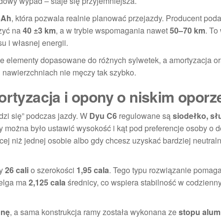
dowy wypad – staje się przyjemniejsza.
5Ah
, która pozwala realnie planować przejazdy. Producent poda
czyć na
40 ±3 km
, a w trybie wspomagania nawet
50–70 km
. To
 i własnej energii.
e elementy dopasowane do różnych sylwetek, a amortyzacja o
h nawierzchniach nie męczy tak szybko.
ortyzacja i opony o niskim oporz
iedzi się” podczas jazdy. W
Dyu C6
regulowane są
siodełko, sł
by można było ustawić wysokość i kąt pod preferencje osoby o
ej niż jednej osobie albo gdy chcesz uzyskać bardziej neutral
ny
26 cali
o szerokości
1,95 cala
. Tego typu rozwiązanie pomag
felga ma
2,125 cala
średnicy, co wspiera stabilność w codzienn
onę
, a sama konstrukcja ramy została wykonana ze
stopu alum