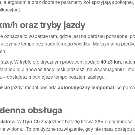
, a ergonomia oraz dobrane parametry kół sprzyjają spokojnej,
ikacyjnej.
km/h oraz tryby jazdy
ce oznacza to wsparcie tam, gdzie jest najbardziej potrzebne: pr
sz utrzymać tempo bez nadmiernego wysiłku. Maksymalna prędk
ch.
 jazdy. W trybie elektrycznym producent podaje
40 ±3 km
, nato
wala lepiej planować trasę: jeśli jedziesz „na wspomaganiu”, m
ia – dostajesz mocniejsze tempo kosztem zasięgu.
akcie jazdy: model posiada
automatyczny tempomat
, co pom
dzienna obsługa
latora
. W
Dyu C6
znajdziesz baterię litową 36V o pojemności
ia w domu. To praktyczne rozwiązanie, gdy nie masz dostępu 