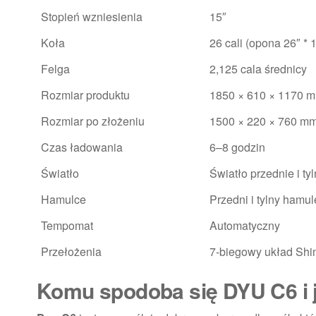
Stopień wzniesienia
15″
Koła
26 cali (opona 26″ * 
Felga
2,125 cala średnicy
Rozmiar produktu
1850 × 610 × 1170 
Rozmiar po złożeniu
1500 × 220 × 760 m
Czas ładowania
6–8 godzin
Światło
Światło przednie i ty
Hamulce
Przedni i tylny hamu
Tempomat
Automatyczny
Przełożenia
7-biegowy układ Sh
Komu spodoba się DYU C6 i 