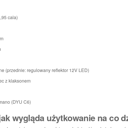
1,95 cala)
mm
m
lne (przednie: regulowany reflektor 12V LED)
lec z klaksonem
imano (DYU C6)
jak wygląda użytkowanie na co d