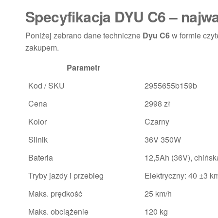
Specyfikacja DYU C6 – najw
Poniżej zebrano dane techniczne
Dyu C6
w formie czyt
zakupem.
Parametr
Kod / SKU
2955655b159b
Cena
2998 zł
Kolor
Czarny
Silnik
36V 350W
Bateria
12,5Ah (36V), chińska
Tryby jazdy i przebieg
Elektryczny: 40 ±3 
Maks. prędkość
25 km/h
Maks. obciążenie
120 kg