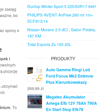
Dunlop Winter Sport 5 225/50R17 94H
je zasięg
PHILIPS AVENT AirFree 260 ml 1m+
 ważne, bo
SCF813/14
Nissan Murano 2.5 dCi , Salon Polska,
raz opony o
187 KM
Total Equivis Zs 100 20L
e
PRODUKTY
upek i
 dowolnym
Auto Gamma Ringi Led
ną pozycję
Ford Focus Mk2 Dzienne
Plus Kierunkowskazy
a utrzymać
269,99
zł
ych
Megatex Akumulator
Amega Efb 12V 78Ah 790A
inium
. To
En Start Stop Efb78