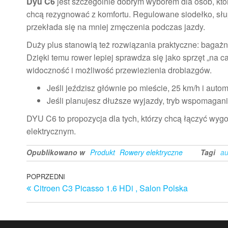
Dyu C6
jest szczególnie dobrym wyborem dla osób, któ
chcą rezygnować z komfortu. Regulowane siodełko, słu
przekłada się na mniej zmęczenia podczas jazdy.
Duży plus stanowią też rozwiązania praktyczne: bagażn
Dzięki temu rower lepiej sprawdza się jako sprzęt „na ca
widoczność i możliwość przewiezienia drobiazgów.
Jeśli jeździsz głównie po mieście, 25 km/h i aut
Jeśli planujesz dłuższe wyjazdy, tryb wspomaga
DYU C6 to propozycja dla tych, którzy chcą łączyć wy
elektrycznym.
Opublikowano w
Produkt
Rowery elektryczne
Tagi
au
Nawigacja
Poprzedni
POPRZEDNI
Citroen C3 Picasso 1.6 HDi , Salon Polska
wpis
wpisu