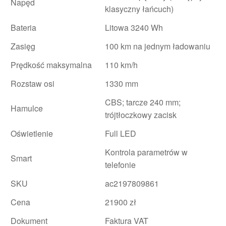
Napęd
klasyczny łańcuch)
Bateria
Litowa 3240 Wh
Zasięg
100 km na jednym ładowaniu
Prędkość maksymalna
110 km/h
Rozstaw osi
1330 mm
CBS; tarcze 240 mm;
Hamulce
trójtłoczkowy zacisk
Oświetlenie
Full LED
Kontrola parametrów w
Smart
telefonie
SKU
ac2197809861
Cena
21900 zł
Dokument
Faktura VAT