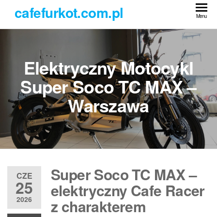
Przejdź
cafefurkot.com.pl
do
Menu
treści
Elektryczny Motocykl
Super Soco TC MAX –
Warszawa
Super Soco TC MAX –
CZE
25
elektryczny Cafe Racer
2026
z charakterem