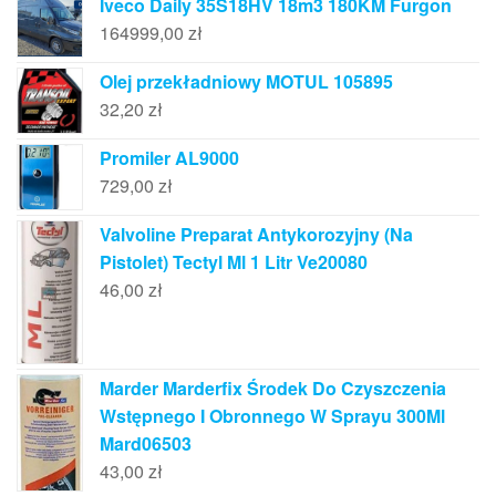
Iveco Daily 35S18HV 18m3 180KM Furgon
164999,00
zł
Olej przekładniowy MOTUL 105895
32,20
zł
Promiler AL9000
729,00
zł
Valvoline Preparat Antykorozyjny (Na
Pistolet) Tectyl Ml 1 Litr Ve20080
46,00
zł
Marder Marderfix Środek Do Czyszczenia
Wstępnego I Obronnego W Sprayu 300Ml
Mard06503
43,00
zł