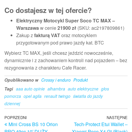
Co dostajesz w tej ofercie?
Elektryczny Motocykl Super Soco TC MAX –
Warszawa
w cenie
21900 zł
(SKU: ac2197809861)
Zakup z
fakturą VAT
oraz motocyklem
przygotowanym pod prawo jazdy kat. BTC
Wybierz TC MAX, jeśli chcesz jeździć nowocześnie,
dynamicznie i z zachowaniem kontroli nad pojazdem – bez
rezygnowania z charakteru Cafe Racer.
Opublikowano w
Crossy i enduro
Produkt
Tagi
aaa auto opinie
alhambra
auto elektryczne
głos
pomorza
opel agila
renault twingo
światła do jazdy
dziennej
Nawigacja
Poprzedni
POPRZEDNI
NASTĘPNE
N
Mini Cross BS 10 Orion
Tech-Protect Etui Wallet –
wpis
w
wpisu
PRO 49cc 10′ DUŻY
Xiaomi Poco X4 Gt (Black)