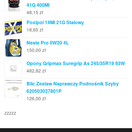
41Q 400Ml
48,15
zł
Poxipol 14Ml 21G Stalowy
18,65
zł
Neste Pro 0W20 4L
150,00
zł
Opony Gripmax Suregrip As 245/35R19 93W
482,82
zł
Blic Zestaw Naprawczy Podnośnik Szyby
620503037801P
126,00
zł
zzzzz