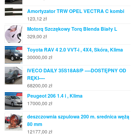
Amortyzator TRW OPEL VECTRA C kombi
123,12
zł
Motorq Szczękowy Torq Blenda Biały L
329,00
zł
Toyota RAV 4 2.0 VVT-i , 4X4, Skóra, Klima
30000,00
zł
IVECO DAILY 35S18A8/P ----DOSTĘPNY OD
RĘKI----
68200,00
zł
Peugeot 206 1.4 i , Klima
17000,00
zł
deszczownia szpulowa 200 m. srednica wężą
80 mm
12177,00
zł