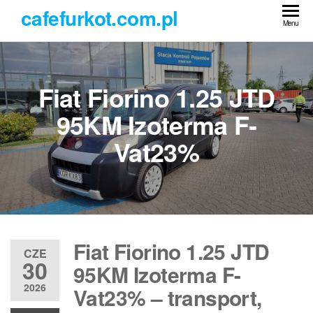
Przejdź
cafefurkot.com.pl
do
Menu
treści
Fiat Fiorino 1.25 JTD
95KM Izoterma F-
Vat23%
Fiat Fiorino 1.25 JTD
CZE
30
95KM Izoterma F-
2026
Vat23% – transport,