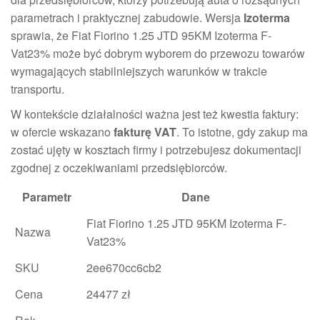
parametrach i praktycznej zabudowie. Wersja
Izoterma
sprawia, że Fiat Fiorino 1.25 JTD 95KM Izoterma F-
Vat23% może być dobrym wyborem do przewozu towarów
wymagających stabilniejszych warunków w trakcie
transportu.
W kontekście działalności ważna jest też kwestia faktury:
w ofercie wskazano
fakturę VAT
. To istotne, gdy zakup ma
zostać ujęty w kosztach firmy i potrzebujesz dokumentacji
zgodnej z oczekiwaniami przedsiębiorców.
Parametr
Dane
Fiat Fiorino 1.25 JTD 95KM Izoterma F-
Nazwa
Vat23%
SKU
2ee670cc6cb2
Cena
24477 zł