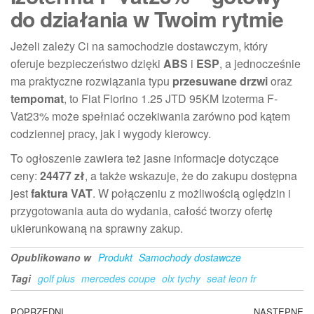
do działania w Twoim rytmie
Jeżeli zależy Ci na samochodzie dostawczym, który
oferuje bezpieczeństwo dzięki
ABS
i
ESP
, a jednocześnie
ma praktyczne rozwiązania typu
przesuwane drzwi
oraz
tempomat
, to Fiat Fiorino 1.25 JTD 95KM Izoterma F-
Vat23% może spełniać oczekiwania zarówno pod kątem
codziennej pracy, jak i wygody kierowcy.
To ogłoszenie zawiera też jasne informacje dotyczące
ceny:
24477 zł
, a także wskazuje, że do zakupu dostępna
jest
faktura VAT
. W połączeniu z możliwością oględzin i
przygotowania auta do wydania, całość tworzy ofertę
ukierunkowaną na sprawny zakup.
Opublikowano w
Produkt
Samochody dostawcze
Tagi
golf plus
mercedes coupe
olx tychy
seat leon fr
Poprzedni
POPRZEDNI
NASTĘPNE
N