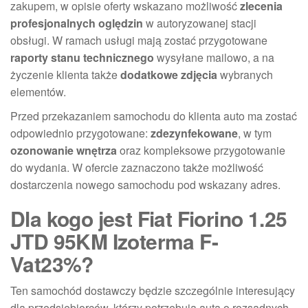
zakupem, w opisie oferty wskazano możliwość
zlecenia
profesjonalnych oględzin
w autoryzowanej stacji
obsługi. W ramach usługi mają zostać przygotowane
raporty stanu technicznego
wysyłane mailowo, a na
życzenie klienta także
dodatkowe zdjęcia
wybranych
elementów.
Przed przekazaniem samochodu do klienta auto ma zostać
odpowiednio przygotowane:
zdezynfekowane
, w tym
ozonowanie wnętrza
oraz kompleksowe przygotowanie
do wydania. W ofercie zaznaczono także możliwość
dostarczenia nowego samochodu pod wskazany adres.
Dla kogo jest Fiat Fiorino 1.25
JTD 95KM Izoterma F-
Vat23%?
Ten samochód dostawczy będzie szczególnie interesujący
dla przedsiębiorców, którzy potrzebują auta o rozsądnych