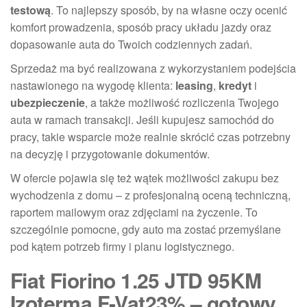
testową
. To najlepszy sposób, by na własne oczy ocenić
komfort prowadzenia, sposób pracy układu jazdy oraz
dopasowanie auta do Twoich codziennych zadań.
Sprzedaż ma być realizowana z wykorzystaniem podejścia
nastawionego na wygodę klienta:
leasing
,
kredyt
i
ubezpieczenie
, a także możliwość rozliczenia Twojego
auta w ramach transakcji. Jeśli kupujesz samochód do
pracy, takie wsparcie może realnie skrócić czas potrzebny
na decyzję i przygotowanie dokumentów.
W ofercie pojawia się też wątek możliwości zakupu bez
wychodzenia z domu – z profesjonalną oceną techniczną,
raportem mailowym oraz zdjęciami na życzenie. To
szczególnie pomocne, gdy auto ma zostać przemyślane
pod kątem potrzeb firmy i planu logistycznego.
Fiat Fiorino 1.25 JTD 95KM
Izoterma F-Vat23% – gotowy