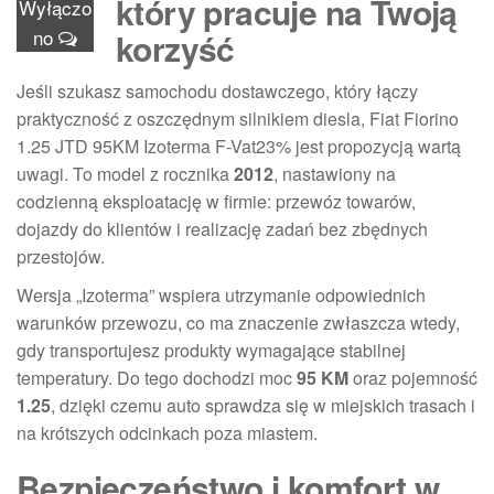
który pracuje na Twoją
Wyłączo
no
korzyść
Jeśli szukasz samochodu dostawczego, który łączy
praktyczność z oszczędnym silnikiem diesla, Fiat Fiorino
1.25 JTD 95KM Izoterma F-Vat23% jest propozycją wartą
uwagi. To model z rocznika
2012
, nastawiony na
codzienną eksploatację w firmie: przewóz towarów,
dojazdy do klientów i realizację zadań bez zbędnych
przestojów.
Wersja „Izoterma” wspiera utrzymanie odpowiednich
warunków przewozu, co ma znaczenie zwłaszcza wtedy,
gdy transportujesz produkty wymagające stabilnej
temperatury. Do tego dochodzi moc
95 KM
oraz pojemność
1.25
, dzięki czemu auto sprawdza się w miejskich trasach i
na krótszych odcinkach poza miastem.
Bezpieczeństwo i komfort w