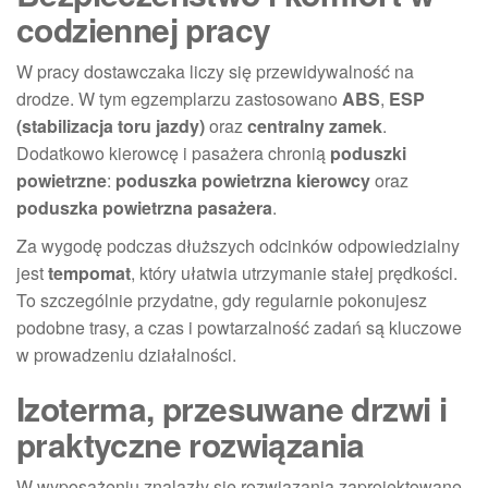
codziennej pracy
W pracy dostawczaka liczy się przewidywalność na
drodze. W tym egzemplarzu zastosowano
ABS
,
ESP
(stabilizacja toru jazdy)
oraz
centralny zamek
.
Dodatkowo kierowcę i pasażera chronią
poduszki
powietrzne
:
poduszka powietrzna kierowcy
oraz
poduszka powietrzna pasażera
.
Za wygodę podczas dłuższych odcinków odpowiedzialny
jest
tempomat
, który ułatwia utrzymanie stałej prędkości.
To szczególnie przydatne, gdy regularnie pokonujesz
podobne trasy, a czas i powtarzalność zadań są kluczowe
w prowadzeniu działalności.
Izoterma, przesuwane drzwi i
praktyczne rozwiązania
W wyposażeniu znalazły się rozwiązania zaprojektowane