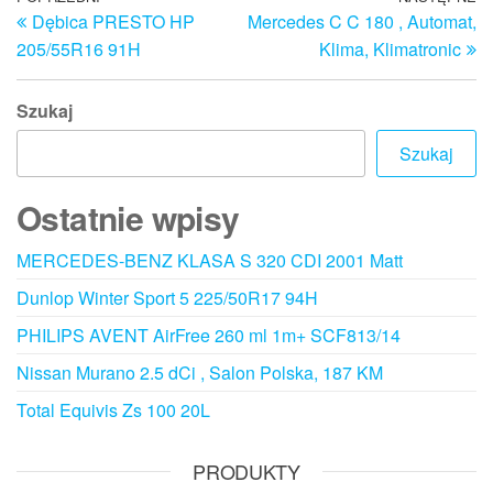
Nawigacja
Dębica PRESTO HP
Mercedes C C 180 , Automat,
wpis
w
wpisu
205/55R16 91H
Klima, Klimatronic
Szukaj
Szukaj
Ostatnie wpisy
MERCEDES-BENZ KLASA S 320 CDI 2001 Matt
Dunlop Winter Sport 5 225/50R17 94H
PHILIPS AVENT AirFree 260 ml 1m+ SCF813/14
Nissan Murano 2.5 dCi , Salon Polska, 187 KM
Total Equivis Zs 100 20L
PRODUKTY