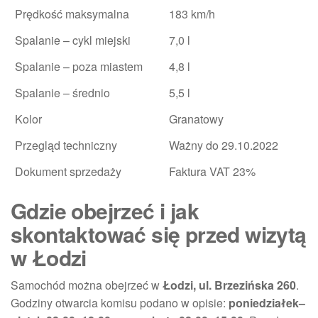
Prędkość maksymalna
183 km/h
Spalanie – cykl miejski
7,0 l
Spalanie – poza miastem
4,8 l
Spalanie – średnio
5,5 l
Kolor
Granatowy
Przegląd techniczny
Ważny do 29.10.2022
Dokument sprzedaży
Faktura VAT 23%
Gdzie obejrzeć i jak
skontaktować się przed wizytą
w Łodzi
Samochód można obejrzeć w
Łodzi, ul. Brzezińska 260
.
Godziny otwarcia komisu podano w opisie:
poniedziałek–