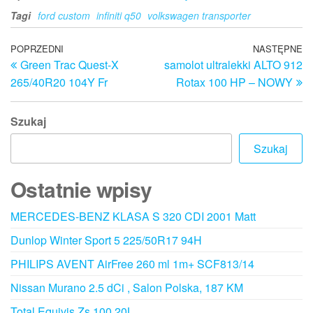
Tagi
ford custom
infiniti q50
volkswagen transporter
Nawigacja
Poprzedni
POPRZEDNI
NASTĘPNE
N
Green Trac Quest-X
samolot ultralekki ALTO 912
wpis
w
wpisu
265/40R20 104Y Fr
Rotax 100 HP – NOWY
Szukaj
Szukaj
Ostatnie wpisy
MERCEDES-BENZ KLASA S 320 CDI 2001 Matt
Dunlop Winter Sport 5 225/50R17 94H
PHILIPS AVENT AirFree 260 ml 1m+ SCF813/14
Nissan Murano 2.5 dCi , Salon Polska, 187 KM
Total Equivis Zs 100 20L