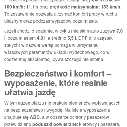
100 km/h: 11,1 s
oraz
prędkość maksymalna: 183 km/h
.
To zestawienie pozwala utrzymać komfort pracy w ruchu
ulicznym oraz podczas wyjazdów poza miasto.
Jeżeli chodzi o spalanie, w cyklu miejskim auto zużywa
7,0
l
, poza miastem
4,8 l
, a średnio
5,5 l
. DPF (filtr cząstek
stałych) w nazwie wersji pomaga w utrzymaniu
właściwych parametrów układu wydechowego, co w
codziennej eksploatacji bywa szczególnie istotne.
Bezpieczeństwo i komfort –
wyposażenie, które realnie
ułatwia jazdę
W tym egzemplarzu nie brakuje elementów wpływających
na bezpieczeństwo i wygodę. Na liście wyposażenia
znajduje się
ABS
, a w obszarze ochrony pasażerów
przewidziano
poduszki powietrzne
: kierowcy i pasażera,