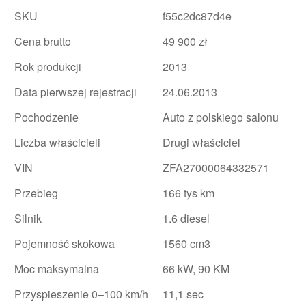
SKU
f55c2dc87d4e
Cena brutto
49 900 zł
Rok produkcji
2013
Data pierwszej rejestracji
24.06.2013
Pochodzenie
Auto z polskiego salonu
Liczba właścicieli
Drugi właściciel
VIN
ZFA27000064332571
Przebieg
166 tys km
Silnik
1.6 diesel
Pojemność skokowa
1560 cm3
Moc maksymalna
66 kW, 90 KM
Przyspieszenie 0–100 km/h
11,1 sec