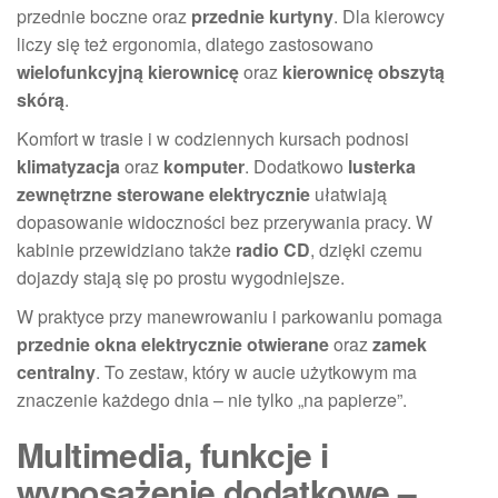
przednie boczne oraz
przednie kurtyny
. Dla kierowcy
liczy się też ergonomia, dlatego zastosowano
wielofunkcyjną kierownicę
oraz
kierownicę obszytą
skórą
.
Komfort w trasie i w codziennych kursach podnosi
klimatyzacja
oraz
komputer
. Dodatkowo
lusterka
zewnętrzne sterowane elektrycznie
ułatwiają
dopasowanie widoczności bez przerywania pracy. W
kabinie przewidziano także
radio CD
, dzięki czemu
dojazdy stają się po prostu wygodniejsze.
W praktyce przy manewrowaniu i parkowaniu pomaga
przednie okna elektrycznie otwierane
oraz
zamek
centralny
. To zestaw, który w aucie użytkowym ma
znaczenie każdego dnia – nie tylko „na papierze”.
Multimedia, funkcje i
wyposażenie dodatkowe –