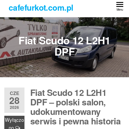
Przejdź
cafefurkot.com.pl
do
Menu
treści
Fiat Scudo 12 L2H1
DPF
Fiat Scudo 12 L2H1
CZE
28
DPF – polski salon,
2026
udokumentowany
serwis i pewna historia
Wyłączo
no