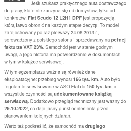
Jeśli szukasz praktycznego auta dostawczego
do pracy, które nie zaczyna się od domysłów, tylko od
konkretów,
Fiat Scudo 12 L2H1 DPF
jest propozycją,
którą łatwo obronić na każdym etapie decyzji. To model
zarejestrowany po raz pierwszy 24.06.2013 r.,
sprowadzony z polskiego salonu i sprzedawany na
pełnej
fakturze VAT 23%
. Samochód jest w stanie godnym
uwagi, a jego historia ma potwierdzenie w dokumentach –
w tym w książce serwisowej.
W tym egzemplarzu ważne są również dane
eksploatacyjne: przebieg wynosi
166 tys. km
. Auto było
regularnie serwisowane w ASO Fiat do
150 tys. km
, a
wszystkie czynności są
udokumentowane książką
serwisową
. Dodatkowo przegląd techniczny jest ważny do
29.10.2022
, co daje jasny punkt odniesienia przed
planowaniem kolejnych działań.
Warto też podkreślić, że samochód ma
drugiego