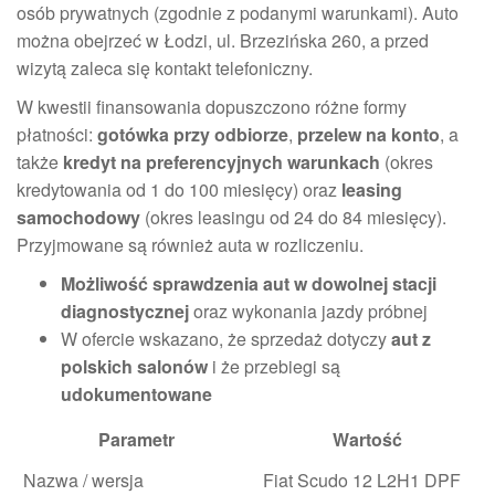
osób prywatnych (zgodnie z podanymi warunkami). Auto
można obejrzeć w Łodzi, ul. Brzezińska 260, a przed
wizytą zaleca się kontakt telefoniczny.
W kwestii finansowania dopuszczono różne formy
płatności:
gotówka przy odbiorze
,
przelew na konto
, a
także
kredyt na preferencyjnych warunkach
(okres
kredytowania od 1 do 100 miesięcy) oraz
leasing
samochodowy
(okres leasingu od 24 do 84 miesięcy).
Przyjmowane są również auta w rozliczeniu.
Możliwość sprawdzenia aut w dowolnej stacji
diagnostycznej
oraz wykonania jazdy próbnej
W ofercie wskazano, że sprzedaż dotyczy
aut z
polskich salonów
i że przebiegi są
udokumentowane
Parametr
Wartość
Nazwa / wersja
Fiat Scudo 12 L2H1 DPF