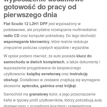
gotowość do pracy od
pierwszego dnia
Fiat Scudo 12 L2H1 DPF
jest wyposażony w
podstawowe, ale przydatne rozwiązania multimedialne:
radio CD
oraz komputer pokładowy. Do tego dochodzi
wspomaganie kierownicy
, które realnie redukuje
zmęczenie podczas częstych wjazdów i wyjazdów.
W opisie podano również, że auto posiada
klucz do
samochodu w dwóch kompletach
, a także dokumenty i
wyposażenie przygotowane do bezpiecznego
użytkowania:
książkę serwisową
oraz
instrukcję
obsługi
. Dodatkowo w zestawie znajdują się wymagane
akcesoria:
apteczka, gaśnica oraz trójkąt
.
Samochód ma
granatowy
kolor, a jego przeznaczenie
trafia w typowy profil użytkowników, którzy potrzebują auta
dostawczego z rozsądnymi kosztami i potwierdzoną