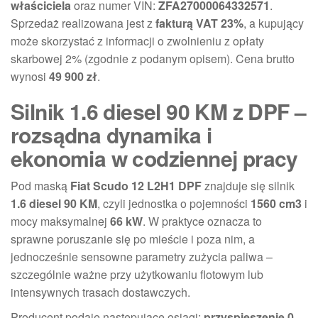
właściciela
oraz numer VIN:
ZFA27000064332571
.
Sprzedaż realizowana jest z
fakturą VAT 23%
, a kupujący
może skorzystać z informacji o zwolnieniu z opłaty
skarbowej 2% (zgodnie z podanym opisem). Cena brutto
wynosi
49 900 zł
.
Silnik 1.6 diesel 90 KM z DPF –
rozsądna dynamika i
ekonomia w codziennej pracy
Pod maską
Fiat Scudo 12 L2H1 DPF
znajduje się silnik
1.6 diesel 90 KM
, czyli jednostka o pojemności
1560 cm3
i
mocy maksymalnej
66 kW
. W praktyce oznacza to
sprawne poruszanie się po mieście i poza nim, a
jednocześnie sensowne parametry zużycia paliwa –
szczególnie ważne przy użytkowaniu flotowym lub
intensywnych trasach dostawczych.
Producent podaje następujące osiągi:
przyspieszenie 0–