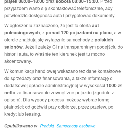
piątek 08:00–18:00
oraz
sobota 08:00–15:00
. Przed
przyjazdem warto się skontaktować telefonicznie, aby
potwierdzić dostępność auta i przygotować dokumenty.
W ogłoszeniu zaznaczono, że jest to oferta
aut
poleasingowych
, z
ponad 120 pojazdami na placu
, a w
ofercie znajdują się wyłącznie samochody z
polskich
salonów
. Jeżeli zależy Ci na transparentnym podejściu do
historii auta, to właśnie ten kierunek jest tu mocno
akcentowany.
W komunikacji handlowej wskazano też dane kontaktowe
do sprzedaży oraz finansowania, a także informację o
dodatkowej opłacie administracyjnej w wysokości
1000 zł
netto
za finansowanie zewnętrzne pojazdu (zgodnie z
opisem). Dla wygody procesu możesz wybrać formę
płatności: od gotówki przy odbiorze, przez przelew, po
kredyt lub leasing.
Opublikowano w
Produkt
Samochody osobowe