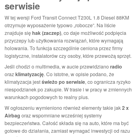
serwisie
W tej wersji Ford Transit Connect T230L 1.8 Diesel 88KM
otrzymuje wyposażenie typowo „robocze”. Na liście
znajduje się
hak (zaczep)
, co daje możliwość podpięcia
przyczepy lub użytkowania rozwiązań, które wymagają
holowania. To funkcja szczególnie ceniona przez firmy
logistyczne, instalatorów czy osoby, które przewożą sprzęt.
Jeśli chodzi o multimedia, w aucie przewidziano
radio
oraz
klimatyzację
. Co istotne, w opisie podano, że
klimatyzacja jest
świeżo po serwisie
, co ogranicza ryzyko
niespodzianek po zakupie. W trasie i w pracy w zmiennych
warunkach pogodowych to realny plus.
W ogłoszeniu wymieniono również elementy takie jak
2 x
Airbag
oraz wspomniane wcześniej systemy
bezpieczeństwa. Całość składa się na auto, które ma być
gotowe do działania, zamiast wymagać inwestycji od razu