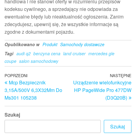
handlowa i nie stanowi oferty w rozumieniu przepisów
kodeksu cywilnego, a sprzedający nie odpowiada za
ewentualne błędy lub nieaktualność ogłoszenia. Zanim
zdecydujesz, upewnij się, że wszystkie informacje są
zgodne z dokumentami pojazdu.
Opublikowano w
Produkt
Samochody dostawcze
Tagi
audi q2
benzyna cena
land cruiser
mercedes gle
coupe
salon samochodowy
Nawigacja
Poprzedni
POPRZEDNI
NASTĘPNE
N
Mcp Bezpiecznik
Urządzenie wielofunkcyjne
wpis
w
wpisu
3,15A/500V 6,3X32Mm Do
HP PageWide Pro 477DW
Ms301 105238
(D3Q20B)
Szukaj
Szukaj