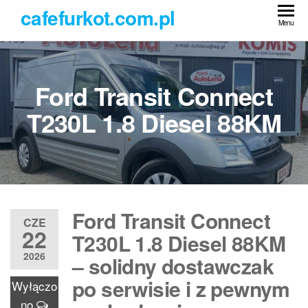
Przejdź
cafefurkot.com.pl
do
Menu
treści
Ford Transit Connect
T230L 1.8 Diesel 88KM
Ford Transit Connect
CZE
22
T230L 1.8 Diesel 88KM
2026
– solidny dostawczak
po serwisie i z pewnym
Wyłączo
no