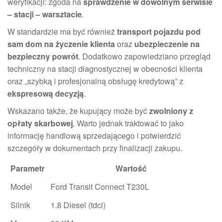
weryfikacji: zgoda na
sprawdzenie w dowolnym serwisie
– stacji – warsztacie
.
W standardzie ma być również
transport pojazdu pod
sam dom na życzenie klienta
oraz
ubezpieczenie na
bezpieczny powrót
. Dodatkowo zapowiedziano przegląd
techniczny na stacji diagnostycznej w obecności klienta
oraz „szybką i profesjonalną obsługę kredytową” z
ekspresową decyzją
.
Wskazano także, że kupujący może być
zwolniony z
opłaty skarbowej
. Warto jednak traktować to jako
informację handlową sprzedającego i potwierdzić
szczegóły w dokumentach przy finalizacji zakupu.
Parametr
Wartość
Model
Ford Transit Connect T230L
Silnik
1.8 Diesel (tdci)