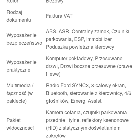
Kolor
Beżowy
Rodzaj
Faktura VAT
dokumentu
ABS, ASR, Centralny zamek, Czujniki
Wyposażenie
parkowania, ESP, Immobilizer,
bezpieczeństwo
Poduszka powietrzna kierowcy
Komputer pokładowy, Przesuwane
Wyposażenie
drzwi, Drzwi boczne przesuwne (prawe
praktyczne
i lewe)
Multimedia /
Radio Ford SYNC3, 8-calowy ekran,
łączność (w
Bluetooth, sterowanie z kierownicy, 4/6
pakiecie)
głośników, Emerg. Assist.
Kamera cofania, czujniki parkowania
Pakiet
przednie i tylne, reflektory ksenonowe
widoczności
(HID) z statycznym doświetlaniem
zakrętów