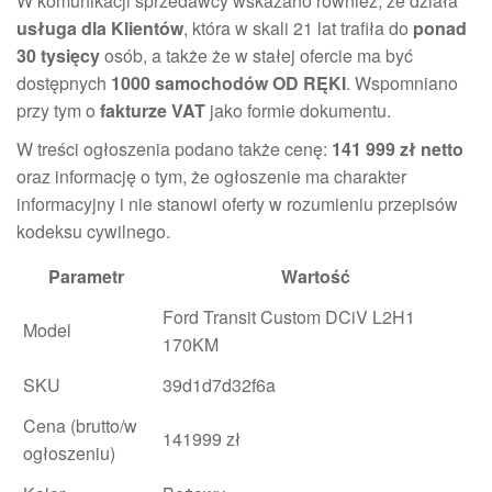
W komunikacji sprzedawcy wskazano również, że działa
usługa dla Klientów
, która w skali 21 lat trafiła do
ponad
30 tysięcy
osób, a także że w stałej ofercie ma być
dostępnych
1000 samochodów OD RĘKI
. Wspomniano
przy tym o
fakturze VAT
jako formie dokumentu.
W treści ogłoszenia podano także cenę:
141 999 zł netto
oraz informację o tym, że ogłoszenie ma charakter
informacyjny i nie stanowi oferty w rozumieniu przepisów
kodeksu cywilnego.
Parametr
Wartość
Ford Transit Custom DCiV L2H1
Model
170KM
SKU
39d1d7d32f6a
Cena (brutto/w
141999 zł
ogłoszeniu)