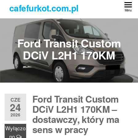
Przejdź
cafefurkot.com.pl
do
Menu
treści
Ford Transit Custom
DCiV L2H1 170KM
Ford Transit Custom
CZE
24
DCiV L2H1 170KM –
2026
dostawczy, który ma
sens w pracy
Wyłączo
no