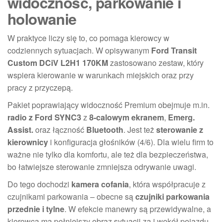
widoczność, parkowanie i
holowanie
W praktyce liczy się to, co pomaga kierowcy w
codziennych sytuacjach. W opisywanym
Ford Transit
Custom DCiV L2H1 170KM
zastosowano zestaw, który
wspiera kierowanie w warunkach miejskich oraz przy
pracy z przyczepą.
Pakiet poprawiający widoczność Premium obejmuje m.in.
radio z Ford SYNC3
z
8-calowym ekranem
,
Emerg.
Assist.
oraz łączność
Bluetooth
. Jest też
sterowanie z
kierownicy
i konfiguracja głośników (4/6). Dla wielu firm to
ważne nie tylko dla komfortu, ale też dla bezpieczeństwa,
bo łatwiejsze sterowanie zmniejsza odrywanie uwagi.
Do tego dochodzi
kamera cofania
, która współpracuje z
czujnikami parkowania – obecne są
czujniki parkowania
przednie i tylne
. W efekcie manewry są przewidywalne, a
kierowca ma pełniejszy obraz sytuacji za i wokół pojazdu.