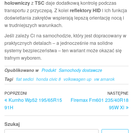
holowniczy
z
TSC
daje dodatkową kontrolę podczas
transportu z przyczepą. Z kolei
reflektory HID
i ich funkcja
doświetlania zakrętów wspierają lepszą orientację nocą i
w trudniejszych warunkach.
Jeśli zależy Ci na samochodzie, który jest dopracowany w
praktycznych detalach – a jednocześnie ma solidne
systemy bezpieczeństwa – ten wariant może okazać się
trafnym wyborem.
Opublikowano w
Produkt
Samochody dostawcze
Tagi
fiat sedici
honda civic 8
volkswagen up
vw amarok
Nawigacja
Poprzedni
POPRZEDNI
NASTĘPNE
N
Kumho Wp52 195/65R15
Firemax Fm601 235/40R18
wpis
w
wpisu
91H
95W Xl
Szukaj