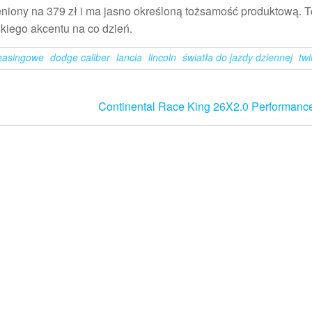
niony na 379 zł i ma jasno określoną tożsamość produktową. T
skiego akcentu na co dzień.
easingowe
dodge caliber
lancia
lincoln
światła do jazdy dziennej
tw
Continental Race King 26X2.0 Performanc
Dumnie wspierane przez
WordPress
|
Motyw:
Futurio