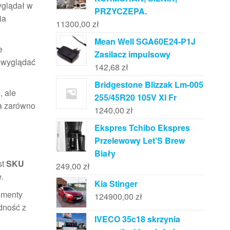
yglądał w
PRZYCZEPA.
ia
11300,00
zł
Mean Well SGA60E24-P1J
e
Zasilacz impulsowy
a wyglądać
142,68
zł
Bridgestone Blizzak Lm-005
, ale
255/45R20 105V Xl Fr
a zarówno
1240,00
zł
Ekspres Tchibo Ekspres
Przelewowy Let’S Brew
Biały
st
SKU
249,00
zł
.
Kia Stinger
ementy
124900,00
zł
odność z
IVECO 35c18 skrzynia