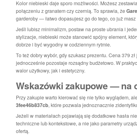
Kolor niebieski daje sporo możliwości. Możesz zestawia
połączeniu z granatem czy czernią. To sprawia, że
Gare
garderoby — łatwo dopasujesz go do tego, co już masz 
Jeśli lubisz minimalizm, postaw na proste ubrania i jed
stylizacje, niebieski może stanowić spójny element, któ
dobrze i być wygodny w codziennym rytmie.
To też dobry wybór, gdy szukasz prezentu. Cena 379 zł je
jednocześnie pozostaje rozsądny budżetowo. W prakty
walor użytkowy, jak i estetyczny.
Wskazówki zakupowe — na c
Przy zakupie warto kierować się nie tylko wyglądem, a
3fee46b837cb
, które pozwala jednoznacznie zidentyfik
Jeżeli w materiałach pojawiają się dodatkowe hasła ni
techniczne lub kontekstowe, a nie jako parametry urząd
ofertą.