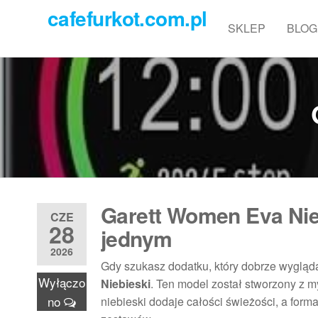
Przejdź
cafefurkot.com.pl
do
SKLEP
BLOG
treści
Garett Women Eva Nie
CZE
28
jednym
2026
Gdy szukasz dodatku, który dobrze wygląda
Wyłączo
Niebieski
. Ten model został stworzony z my
no
niebieski dodaje całości świeżości, a form