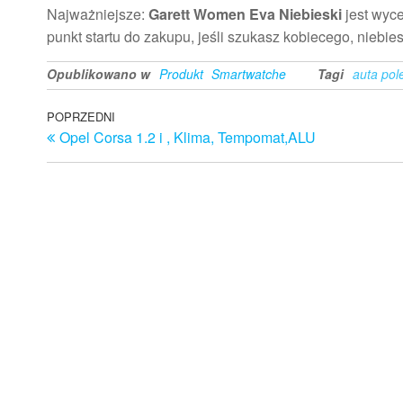
Najważniejsze:
Garett Women Eva Niebieski
jest wyce
punkt startu do zakupu, jeśli szukasz kobiecego, niebie
Opublikowano w
Produkt
Smartwatche
Tagi
auta pol
Nawigacja
Poprzedni
POPRZEDNI
Opel Corsa 1.2 i , Klima, Tempomat,ALU
wpis
wpisu