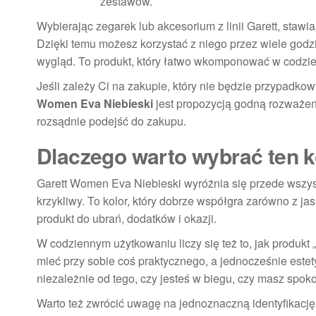
zestawów.
Wybierając zegarek lub akcesorium z linii Garett, staw
Dzięki temu możesz korzystać z niego przez wiele godz
wygląd. To produkt, który łatwo wkomponować w codzie
Jeśli zależy Ci na zakupie, który nie będzie przypadk
Women Eva Niebieski
jest propozycją godną rozważeni
rozsądnie podejść do zakupu.
Dlaczego warto wybrać ten 
Garett Women Eva Niebieski wyróżnia się przede wszyst
krzykliwy. To kolor, który dobrze współgra zarówno z jas
produkt do ubrań, dodatków i okazji.
W codziennym użytkowaniu liczy się też to, jak produkt 
mieć przy sobie coś praktycznego, a jednocześnie est
niezależnie od tego, czy jesteś w biegu, czy masz spoko
Warto też zwrócić uwagę na jednoznaczną identyfikacj