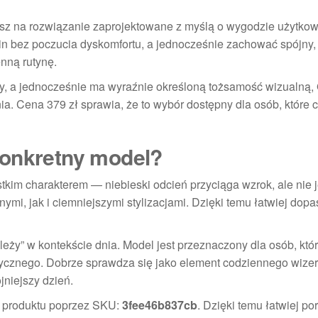
iasz na rozwiązanie zaprojektowane z myślą o wygodzie użytkow
in bez poczucia dyskomfortu, a jednocześnie zachować spójny, 
nną rutynę.
owy, a jednocześnie ma wyraźnie określoną tożsamość wizualną,
a. Cena 379 zł sprawia, że to wybór dostępny dla osób, które 
konkretny model?
kim charakterem — niebieski odcień przyciąga wzrok, ale nie j
nymi, jak i ciemniejszymi stylizacjami. Dzięki temu łatwiej dop
„leży” w kontekście dnia. Model jest przeznaczony dla osób, któ
etycznego. Dobrze sprawdza się jako element codziennego wiz
jniejszy dzień.
ę produktu poprzez SKU:
3fee46b837cb
. Dzięki temu łatwiej p