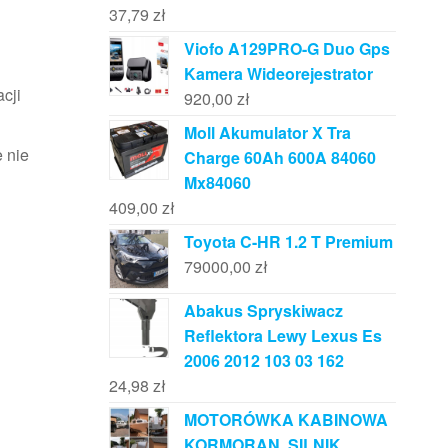
37,79
zł
Viofo A129PRO-G Duo Gps
Kamera Wideorejestrator
cji
920,00
zł
Moll Akumulator X Tra
 nie
Charge 60Ah 600A 84060
Mx84060
409,00
zł
Toyota C-HR 1.2 T Premium
79000,00
zł
Abakus Spryskiwacz
Reflektora Lewy Lexus Es
2006 2012 103 03 162
24,98
zł
MOTORÓWKA KABINOWA
KORMORAN, SILNIK,