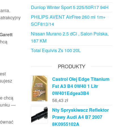
Dunlop Winter Sport 5 225/50R17 94H
ania.
PHILIPS AVENT AirFree 260 ml 1m+
atrakcyjny
SCF813/14
Nissan Murano 2.5 dCi , Salon Polska,
Garett
187 KM
chcą
Total Equivis Zs 100 20L
PRODUKTY
est
Castrol Olej Edge Titanium
asujesz
Fst A3 B4 0W40 1 Litr
0W401Edgea3B4
re chcą
56,43
zł
erunku —
Nty Spryskiwacz Reflektor
Prawy Audi A4 B7 2007
orównać
8K0955102A