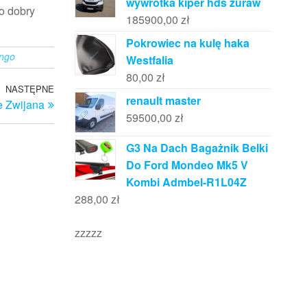
wywrotka kiper hds żuraw
o dobry
185900,00
zł
Pokrowiec na kulę haka
ingo
Westfalia
80,00
zł
NASTĘPNE
Następny
renault master
e Zwijana
wpis
59500,00
zł
G3 Na Dach Bagażnik Belki
Do Ford Mondeo Mk5 V
Kombi Admbel-R1L04Z
288,00
zł
zzzzz