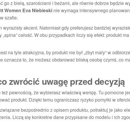
ć go z bielą, szarościami i beżami, ale równie dobrze będzie w
tt Women Eva Niebieski
nie wymaga intensywnego planowan
w szafie.
en wyrazisty akcent. Natomiast gdy preferujesz bardziej wyrazist
ry „spina” całość. W obu przypadkach liczy się efekt: produkt m
st na tyle atrakcyjna, by produkt nie był „zbyt mały” w odbiorze
ce oznacza to, że możesz obdarować bliską osobę czymś, co m
o zwrócić uwagę przed decyzją
le też pewnością, że wybierasz właściwą wersję. Tu pomocne je
ować produkt. Dzięki temu ograniczasz ryzyko pomyłki w ofercie
ezwiązane bezpośrednio z opisem produktu, potraktuj je jako el
zenia. Liczą się konkretne dane przypisane do modelu i ich zg