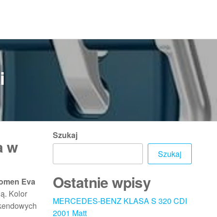
i
Szukaj
a w
Szukaj
Ostatnie wpisy
Women Eva
ą. Kolor
MERCEDES-BENZ KLASA S 320 CDI
eekendowych
2001 Matt