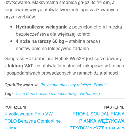
użytkowanie. Maksymalna średnica gałęzi to
14 cm
, a
regulowany wysyp ułatwia tworzenie uporządkowanych
pryzm zrębków.
Hydrauliczne wciąganie
z potencjometrem i rączką
bezpieczeństwa dla większej kontroli
4 noże na tarczy 60 kg
– stabilna praca i
nastawienie na intensywne zadania
Geograss Rozdrabniacz Rębak Wc52R jest sprzedawany
z
fakturą VAT
, co ułatwia formalności zakupowe w firmach
i gospodarstwach prowadzonych w ramach działalności.
Opublikowano w
Pozostałe maszyny rolnicze
Produkt
Tagi
isuzu d max
salon samochodowy
vw touareg
Nawigacja
Poprzedni
POPRZEDNI
NASTĘPNE
N
Volkswagen Polo VW
PROFIL SOUDAL PIANA
wpis
w
wpisu
POLO Benzyna Comfortline
PIANKA WĘŻYKOWA
Klima
ZESTAW 12SZT 130458