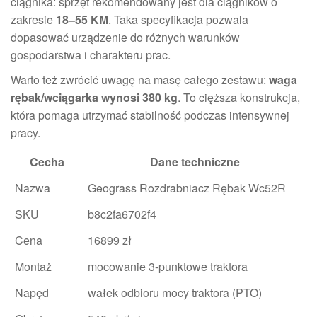
ciągnika: sprzęt rekomendowany jest dla ciągników o
zakresie
18–55 KM
. Taka specyfikacja pozwala
dopasować urządzenie do różnych warunków
gospodarstwa i charakteru prac.
Warto też zwrócić uwagę na masę całego zestawu:
waga
rębak/wciągarka wynosi 380 kg
. To cięższa konstrukcja,
która pomaga utrzymać stabilność podczas intensywnej
pracy.
Cecha
Dane techniczne
Nazwa
Geograss Rozdrabniacz Rębak Wc52R
SKU
b8c2fa6702f4
Cena
16899 zł
Montaż
mocowanie 3-punktowe traktora
Napęd
wałek odbioru mocy traktora (PTO)