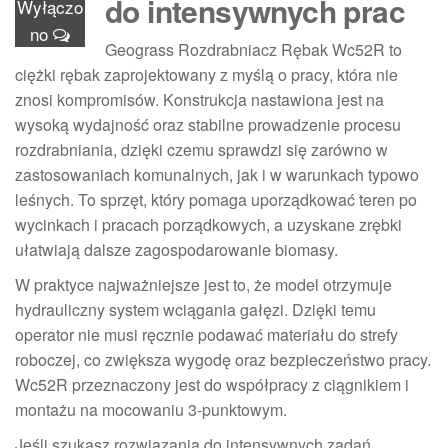
do intensywnych prac
Wyłączo
no
Geograss Rozdrabniacz Rębak Wc52R to
ciężki rębak zaprojektowany z myślą o pracy, która nie
znosi kompromisów. Konstrukcja nastawiona jest na
wysoką wydajność oraz stabilne prowadzenie procesu
rozdrabniania, dzięki czemu sprawdzi się zarówno w
zastosowaniach komunalnych, jak i w warunkach typowo
leśnych. To sprzęt, który pomaga uporządkować teren po
wycinkach i pracach porządkowych, a uzyskane zrębki
ułatwiają dalsze zagospodarowanie biomasy.
W praktyce najważniejsze jest to, że model otrzymuje
hydrauliczny system wciągania gałęzi. Dzięki temu
operator nie musi ręcznie podawać materiału do strefy
roboczej, co zwiększa wygodę oraz bezpieczeństwo pracy.
Wc52R przeznaczony jest do współpracy z ciągnikiem i
montażu na mocowaniu 3-punktowym.
Jeśli szukasz rozwiązania do intensywnych zadań