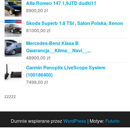
Alfa Romeo 147 1,9JTD dudki11
8900,00
zł
Skoda Superb 1.8 TSI , Salon Polska, Xenon
81000,00
zł
Mercedes-Benz Klasa B
Gwarancja__Klima__Navi__...
48900,00
zł
Garmin Panoptix LiveScope System
(100186400)
7499,00
zł
zzzzz
Dumnie wspierane przez
WordPress
|
Motyw:
Futurio