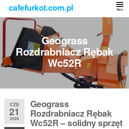
Przejdź
cafefurkot.com.pl
do
Menu
treści
Geograss
Rozdrabniacz Rębak
Wc52R
Geograss
CZE
21
Rozdrabniacz Rębak
2026
Wc52R – solidny sprzęt