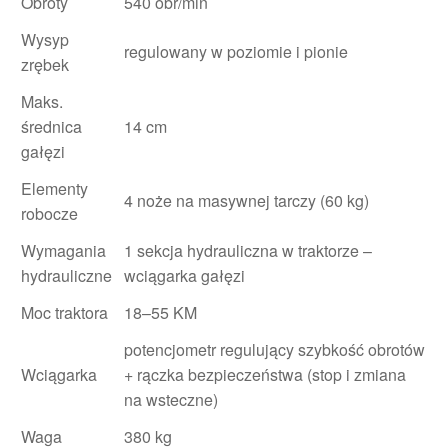
Obroty
540 obr/min
Wysyp
regulowany w poziomie i pionie
zrębek
Maks.
średnica
14 cm
gałęzi
Elementy
4 noże na masywnej tarczy (60 kg)
robocze
Wymagania
1 sekcja hydrauliczna w traktorze –
hydrauliczne
wciągarka gałęzi
Moc traktora
18–55 KM
potencjometr regulujący szybkość obrotów
Wciągarka
+ rączka bezpieczeństwa (stop i zmiana
na wsteczne)
Waga
380 kg