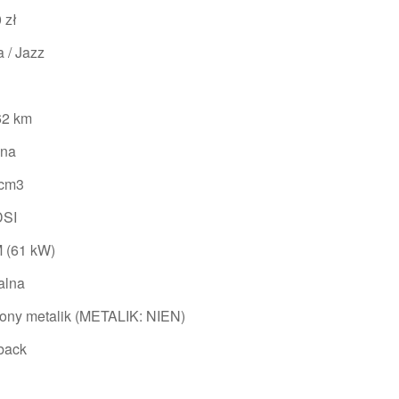
 zł
 / Jazz
62 km
yna
 cm3
DSI
 (61 kW)
alna
ony metalik (METALIK: NIEN)
back