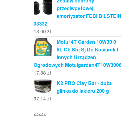
Zestaw ochrony
przeciwpyłowej,
amortyzator FEBI BILSTEIN
03332
13,00
zł
Motul 4T Garden 10W30 0
6L Cf; Sh; Sj Do Kosiarek I
Innych Urządzeń
Ogrodowych Motulgarden4T10W3006
17,88
zł
K2 PRO Clay Bar - duża
glinka do lakieru 200 g
97,14
zł
zzzzz