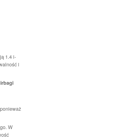
ą 1.4 i-
walność i
irbagi
A ponieważ
ego. W
wość