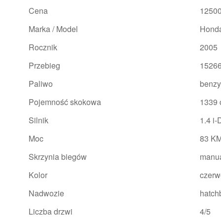
Cena
12500
Marka / Model
Honda
Rocznik
2005
Przebieg
1526
Paliwo
benz
Pojemność skokowa
1339
Silnik
1.4 i-
Moc
83 KM
Skrzynia biegów
manu
Kolor
czerw
Nadwozie
hatch
Liczba drzwi
4/5