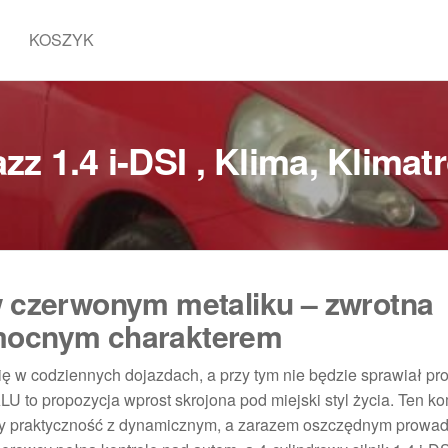
KOSZYK
zz 1.4 i-DSI , Klima, Klimat
w czerwonym metaliku – zwrotna
 mocnym charakterem
ię w codziennych dojazdach, a przy tym nie będzie sprawiał p
ALU to propozycja wprost skrojona pod miejski styl życia. Ten 
zy praktyczność z dynamicznym, a zarazem oszczędnym prowa