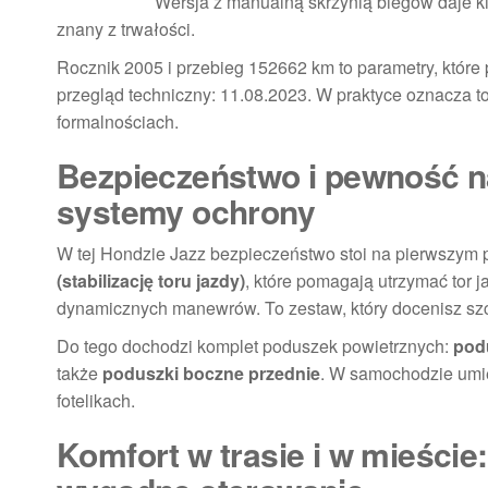
Wersja z manualną skrzynią biegów daje kie
znany z trwałości.
Rocznik 2005 i przebieg 152662 km to parametry, które 
przegląd techniczny: 11.08.2023. W praktyce oznacza to
formalnościach.
Bezpieczeństwo i pewność n
systemy ochrony
W tej Hondzie Jazz bezpieczeństwo stoi na pierwszym
(stabilizację toru jazdy)
, które pomagają utrzymać tor 
dynamicznych manewrów. To zestaw, który docenisz szcze
Do tego dochodzi komplet poduszek powietrznych:
pod
także
poduszki boczne przednie
. W samochodzie um
fotelikach.
Komfort w trasie i w mieście