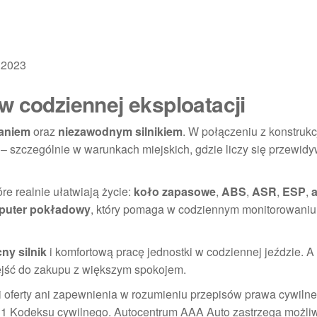
.2023
w codziennej eksploatacji
laniem
oraz
niezawodnym silnikiem
. W połączeniu z konstrukcj
 – szczególnie w warunkach miejskich, gdzie liczy się przewidy
re realnie ułatwiają życie:
koło zapasowe
,
ABS
,
ASR
,
ESP
,
a
puter pokładowy
, który pomaga w codziennym monitorowaniu
ny silnik
i komfortową pracę jednostki w codziennej jeździe. 
jść do zakupu z większym spokojem.
owi oferty ani zapewnienia w rozumieniu przepisów prawa cywiln
deks 1 Kodeksu cywilnego. Autocentrum AAA Auto zastrzega możli