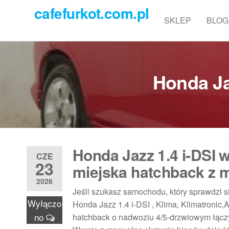
Przejdź
cafefurkot.com.pl
do
SKLEP
BLOG
treści
Honda Ja
Honda Jazz 1.4 i-DSI 
CZE
23
miejska hatchback z
2026
Jeśli szukasz samochodu, który sprawdzi s
Wyłączo
Honda Jazz 1.4 i-DSI , Klima, Klimatronic,
no
hatchback o nadwoziu 4/5-drzwiowym łąc