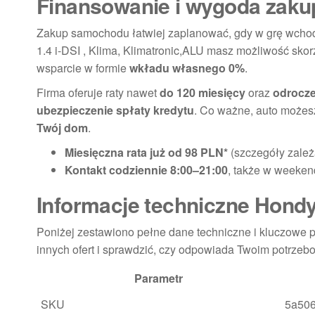
Finansowanie i wygoda zak
Zakup samochodu łatwiej zaplanować, gdy w grę wchod
1.4 i-DSI , Klima, Klimatronic,ALU masz możliwość skor
wsparcie w formie
wkładu własnego 0%
.
Firma oferuje raty nawet
do 120 miesięcy
oraz
odrocze
ubezpieczenie spłaty kredytu
. Co ważne, auto możes
Twój dom
.
Miesięczna rata już od 98 PLN*
(szczegóły zależ
Kontakt codziennie 8:00–21:00
, także w weekend
Informacje techniczne Hondy 
Poniżej zestawiono pełne dane techniczne i kluczowe 
innych ofert i sprawdzić, czy odpowiada Twoim potrzeb
Parametr
SKU
5a50