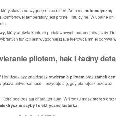
, który stawia na wygodę na co dzień. Auto ma
automatyczną
 komfortowej temperatury jest proste i intuicyjne. W upalne dni 
nie.
owy
, który ułatwia kontrolę podstawowych parametrów jazdy. D
 wybranych funkcji jest wygodniejsza, a kierowca mniej odrywa 
eranie pilotem, hak i ładny deta
. W Hondzie Jazz znajdziesz
otwieranie pilotem
oraz
zamek cent
zwiększa uniwersalność – przydaje się, gdy planujesz przewóz
, które podkreślają charakter auta. W środku masz
stereo
oraz
elektryczne szyby
i
elektryczne lusterka
.