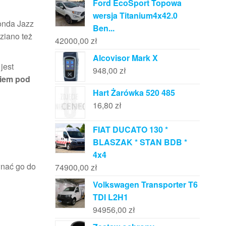
Ford EcoSport Topowa
wersja Titanium4x42.0
onda Jazz
Ben...
ziano też
42000,00
zł
Alcovisor Mark X
jest
948,00
zł
niem pod
Hart Żarówka 520 485
16,80
zł
FIAT DUCATO 130 *
BLASZAK * STAN BDB *
4x4
wnać go do
74900,00
zł
Volkswagen Transporter T6
TDI L2H1
94956,00
zł