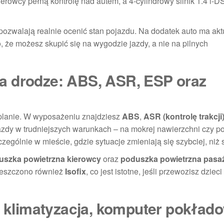
rowcy pełną kontrolę nad autem, a 4-cylindrowy silnik 1.4 i-DS
pozwalają realnie ocenić stan pojazdu. Na dodatek auto ma akt
, że możesz skupić się na wygodzie jazdy, a nie na pilnych
a drodze: ABS, ASR, ESP oraz
 planie. W wyposażeniu znajdziesz
ABS
,
ASR (kontrolę trakcji
jazdy w trudniejszych warunkach – na mokrej nawierzchni czy p
gólnie w mieście, gdzie sytuacje zmieniają się szybciej, niż 
uszka powietrzna kierowcy
oraz
poduszka powietrzna pasa
ieszczono również
Isofix
, co jest istotne, jeśli przewozisz dzieci
: klimatyzacja, komputer pokłado