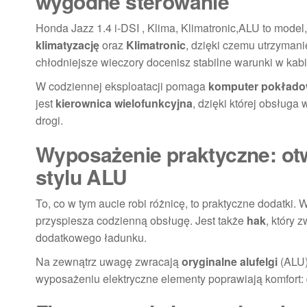
wygodne sterowanie
Honda Jazz 1.4 i-DSI , Klima, Klimatronic,ALU to model
klimatyzację
oraz
Klimatronic
, dzięki czemu utrzymanie
chłodniejsze wieczory docenisz stabilne warunki w kabi
W codziennej eksploatacji pomaga
komputer pokład
jest
kierownica wielofunkcyjna
, dzięki której obsługa
drogi.
Wyposażenie praktyczne: otwi
stylu ALU
To, co w tym aucie robi różnicę, to praktyczne dodatki
przyspiesza codzienną obsługę. Jest także
hak
, który 
dodatkowego ładunku.
Na zewnątrz uwagę zwracają
oryginalne alufelgi
(ALU)
wyposażeniu elektryczne elementy poprawiają komfort: