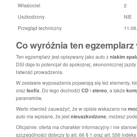
Właściciel
2
Uszkodzony
NIE
Przegląd techniczny
11.08
Co wyróżnia ten egzemplarz 
Ten egzemplarz jest opisywany jako auto z
niskim spa
DSI daje to potencjał do spokojnej, ekonomicznej jazdy
łatwość prowadzenia.
W zestawie wyposażenia pojawiają się też elementy, któ
oraz
Isofix
. Do tego dochodzi
CD
i
stereo
, a także
kom
parametrów.
Warto również zauważyć, że w opisie wskazano na
moc
auto ma wpisane, że jest
nieuszkodzone
, możesz pode
Oficjalnie: oferta ma charakter informacyjny i nie stan
szczególności dotyczy to art. 66 § 1 oraz art. 556 in