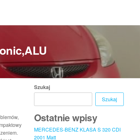
ronic,ALU
Szukaj
Szukaj
Ostatnie wpisy
roblemów,
kompaktowy
MERCEDES-BENZ KLASA S 320 CDI
dzeniem.
2001 Matt