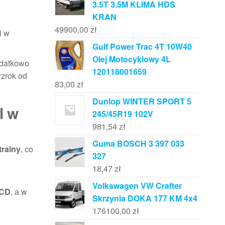
3.5T 3.5M KLIMA HDS
KRAN
49900,00
zł
i w
Gulf Power Trac 4T 10W40
Olej Motocyklowy 4L
odatkowo
120118001659
wzrok od
83,00
zł
Dunlop WINTER SPORT 5
l w
245/45R19 102V
981,54
zł
Guma BOSCH 3 397 033
ralny
, co
327
18,47
zł
Volkswagen VW Crafter
CD
, a w
Skrzynia DOKA 177 KM 4x4
176100,00
zł