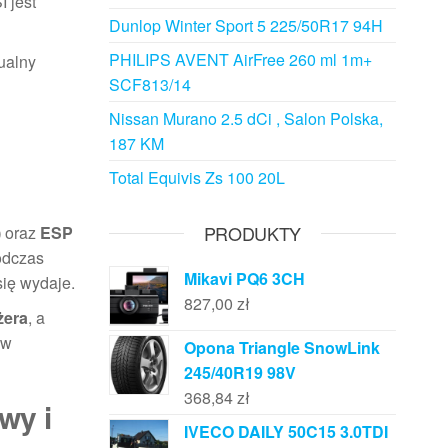
I jest
Dunlop Winter Sport 5 225/50R17 94H
PHILIPS AVENT AirFree 260 ml 1m+
ualny
SCF813/14
Nissan Murano 2.5 dCi , Salon Polska,
187 KM
Total Equivis Zs 100 20L
PRODUKTY
)
oraz
ESP
odczas
Mikavi PQ6 3CH
się wydaje.
827,00
zł
żera
, a
 w
Opona Triangle SnowLink
245/40R19 98V
368,84
zł
wy i
IVECO DAILY 50C15 3.0TDI