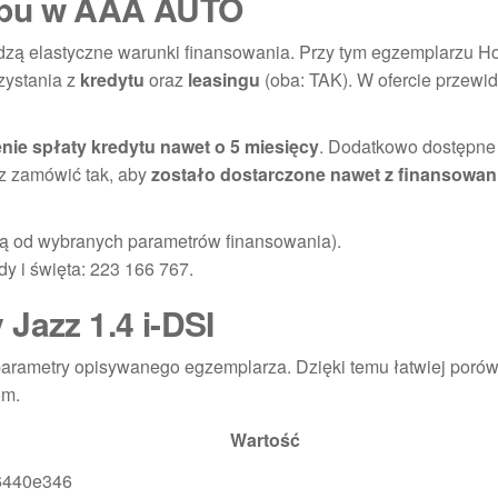
upu w AAA AUTO
zą elastyczne warunki finansowania. Przy tym egzemplarzu H
zystania z
kredytu
oraz
leasingu
(oba: TAK). W ofercie przewid
nie spłaty kredytu nawet o 5 miesięcy
. Dodatkowo dostępne 
z zamówić tak, aby
zostało dostarczone nawet z finansowa
ą od wybranych parametrów finansowania).
y i święta: 223 166 767.
Jazz 1.4 i-DSI
parametry opisywanego egzemplarza. Dzięki temu łatwiej poró
om.
Wartość
6440e346