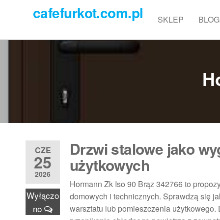
Przejdź
cafefurkot.com.pl
do
SKLEP
BLOG
treści
H
Drzwi stalowe jako wy
CZE
25
użytkowych
2026
Hormann Zk Iso 90 Brąz 342766 to propozyc
Wyłączo
domowych i technicznych. Sprawdzą się jak
no
warsztatu lub pomieszczenia użytkowego. 