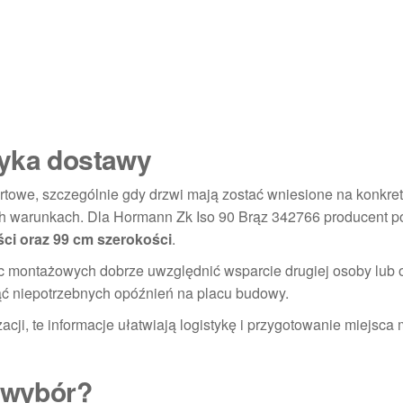
tyka dostawy
towe, szczególnie gdy drzwi mają zostać wniesione na konkre
h warunkach. Dla Hormann Zk Iso 90 Brąz 342766 producent p
ci oraz 99 cm szerokości
.
ac montażowych dobrze uwzględnić wsparcie drugiej osoby lub
ąć niepotrzebnych opóźnień na placu budowy.
zacji, te informacje ułatwiają logistykę i przygotowanie miejsca
y wybór?