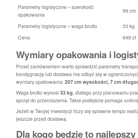
Parametry logistyczne – szerokość
99 cm
opakowania
Parametry logistyczne – waga brutto
33 kg
Cena
649 zł
Wymiary opakowania i logis
Przed zamówieniem warto sprawdzić parametry transpor
kondygnację lub dostawa ma odbyć się w ograniczonyc
wymiary opakowania:
207 cm wysokości, 7 cm długoś
Waga brutto wynosi
33 kg
, dlatego przy planowaniu pr
sprzęt do przenoszenia. Takie podejście pomaga unikn
Jeżeli w Twojej inwestycji liczy się sprawne tempo reali
jeszcze przed dostawą.
Dla kogo będzie to najlepsz