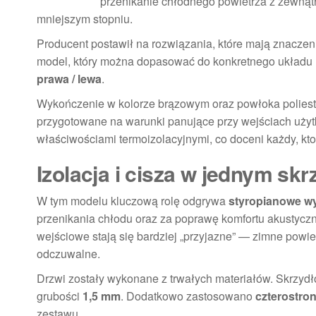
przenikanie chłodnego powietrza z zewnątr
mniejszym stopniu.
Producent postawił na rozwiązania, które mają znacze
model, który można dopasować do konkretnego układu 
prawa / lewa
.
Wykończenie w kolorze brązowym oraz powłoka poliester s
przygotowane na warunki panujące przy wejściach użyt
właściwościami termoizolacyjnymi, co doceni każdy, kto 
Izolacja i cisza w jednym skr
W tym modelu kluczową rolę odgrywa
styropianowe w
przenikania chłodu oraz za poprawę komfortu akustyczn
wejściowe stają się bardziej „przyjazne” — zimne powiet
odczuwalne.
Drzwi zostały wykonane z trwałych materiałów. Skrzyd
grubości
1,5 mm
. Dodatkowo zastosowano
czterostro
zestawu.