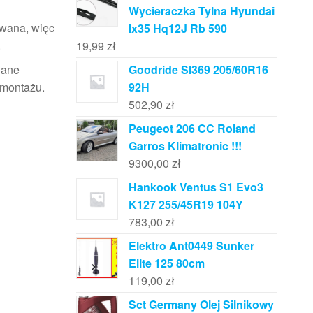
Wycieraczka Tylna Hyundai
owana, więc
Ix35 Hq12J Rb 590
.
19,99
zł
dane
Goodride Sl369 205/60R16
 montażu.
92H
502,90
zł
Peugeot 206 CC Roland
Garros Klimatronic !!!
9300,00
zł
Hankook Ventus S1 Evo3
K127 255/45R19 104Y
783,00
zł
Elektro Ant0449 Sunker
Elite 125 80cm
119,00
zł
Sct Germany Olej Silnikowy