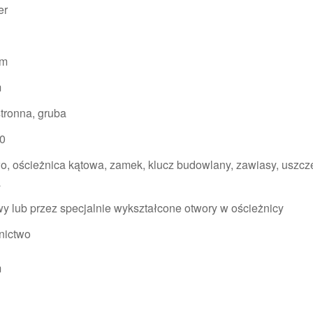
er
mm
m
stronna, gruba
0
ło, ościeżnica kątowa, zamek, klucz budowlany, zawiasy, uszcz
a
wy lub przez specjalnie wykształcone otwory w ościeżnicy
nictwo
m