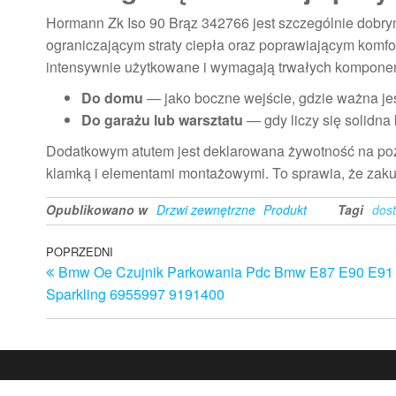
Hormann Zk Iso 90 Brąz 342766 jest szczególnie dobry
ograniczającym straty ciepła oraz poprawiającym komfor
intensywnie użytkowane i wymagają trwałych kompone
Do domu
— jako boczne wejście, gdzie ważna jes
Do garażu lub warsztatu
— gdy liczy się solidna
Dodatkowym atutem jest deklarowana żywotność na p
klamką i elementami montażowymi. To sprawia, że zakup 
Opublikowano w
Drzwi zewnętrzne
Produkt
Tagi
dos
Nawigacja
Poprzedni
POPRZEDNI
Bmw Oe Czujnik Parkowania Pdc Bmw E87 E90 E91
wpis
wpisu
Sparkling 6955997 9191400