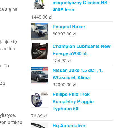
magnetyczny Climber HS-
da się na
400B Icon
1448,00
zł
Peugeot Boxer
60393,00
zł
jduje się
Champion Lubricants New
stor lub
Energy 5W30 5L
134,22
zł
a
. To
Nissan Juke 1.5 dCi , 1.
Właściciel, Klima
szą
34000,00
zł
Philips Phix Tłok
Kompletny Piaggio
Typhoon 50
listyce.
76,39
zł
zenie także
Hq Automotive