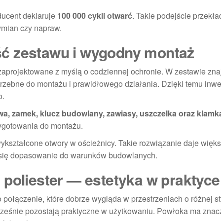
ducent deklaruje
100 000 cykli otwarć
. Takie podejście przekła
ymian czy napraw.
ć zestawu i wygodny montaż
 zaprojektowane z myślą o codziennej ochronie. W zestawie zna
trzebne do montażu i prawidłowego działania. Dzięki temu inwe
o.
wa, zamek, klucz budowlany, zawiasy, uszczelka oraz klamk
zygotowania do montażu.
ykształcone otwory w ościeżnicy. Takie rozwiązanie daje więk
czy się dopasowanie do warunków budowlanych.
 poliester — estetyka w praktyce
połączenie, które dobrze wygląda w przestrzeniach o różnej sty
cześnie pozostają praktyczne w użytkowaniu. Powłoka ma znac