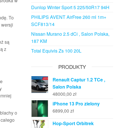
 środka w
Dunlop Winter Sport 5 225/50R17 94H
PHILIPS AVENT AirFree 260 ml 1m+
odę. To
SCF813/14
wersji
Nissan Murano 2.5 dCi , Salon Polska,
187 KM
eż są
ą z
Total Equivis Zs 100 20L
PRODUKTY
Renault Captur 1.2 TCe ,
ie
Salon Polska
y
48000,00
zł
 mniej
iPhone 13 Pro zielony
6899,00
zł
 blachy o
y całego
Hop-Sport Orbitrek