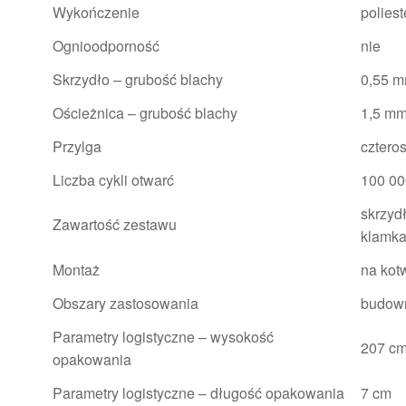
Wykończenie
poliest
Ognioodporność
nie
Skrzydło – grubość blachy
0,55 
Ościeżnica – grubość blachy
1,5 m
Przylga
cztero
Liczba cykli otwarć
100 00
skrzyd
Zawartość zestawu
klamk
Montaż
na kot
Obszary zastosowania
budow
Parametry logistyczne – wysokość
207 c
opakowania
Parametry logistyczne – długość opakowania
7 cm