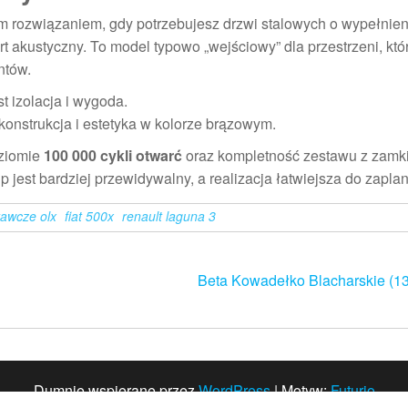
m rozwiązaniem, gdy potrzebujesz drzwi stalowych o wypełnien
t akustyczny. To model typowo „wejściowy” dla przestrzeni, któ
ntów.
t izolacja i wygoda.
 konstrukcja i estetyka w kolorze brązowym.
oziomie
100 000 cykli otwarć
oraz kompletność zestawu z zamk
jest bardziej przewidywalny, a realizacja łatwiejsza do zapla
tawcze olx
fiat 500x
renault laguna 3
Beta Kowadełko Blacharskie (1
Dumnie wspierane przez
WordPress
|
Motyw:
Futurio