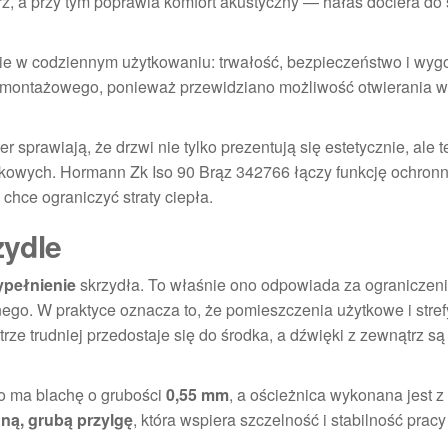
z, a przy tym poprawia komfort akustyczny — hałas dociera do
nie w codziennym użytkowaniu: trwałość, bezpieczeństwo i wyg
montażowego, ponieważ przewidziano możliwość otwierania w 
prawiają, że drzwi nie tylko prezentują się estetycznie, ale t
kowych. Hormann Zk Iso 90 Brąz 342766 łączy funkcję ochronn
chce ograniczyć straty ciepła.
zydle
ypełnienie
skrzydła. To właśnie ono odpowiada za ograniczen
ego. W praktyce oznacza to, że pomieszczenia użytkowe i stref
rze trudniej przedostaje się do środka, a dźwięki z zewnątrz są
ło ma blachę o grubości
0,55 mm
, a ościeżnica wykonana jest z
nną, grubą przylgę
, która wspiera szczelność i stabilność prac