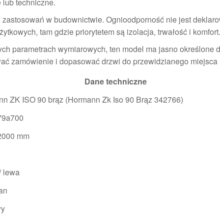
 lub techniczne.
o zastosowań w budownictwie. Ognioodporność nie jest deklar
tkowych, tam gdzie priorytetem są izolacja, trwałość i komfort
nych parametrach wymiarowych, ten model ma jasno określone 
ować zamówienie i dopasować drzwi do przewidzianego miejsca
Dane techniczne
n ZK ISO 90 brąz (Hormann Zk Iso 90 Brąz 342766)
79a700
 2000 mm
/ lewa
ian
wy