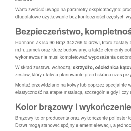
Warto zwrócić uwagę na parametry eksploatacyjne: pro
długofalowe użytkowanie bez konieczności częstych w
Bezpieczeństwo, kompletnoś
Hormann Zk Iso 90 Brąz 342766 to drzwi, które zostały
m.in. zamek oraz klucz budowlany, a także elementy po
wykonawca nie musi kompletować wyposażenia osobn
W skład zestawu wchodzą:
skrzydło, ościeżnica kąto
zestaw, który ułatwia planowanie prac i skraca czas pr
Montaż przewidziano na kotwy lub poprzez specjalnie w
elastyczność na etapie instalacji, szczególnie gdy li
Kolor brązowy i wykończenie
Brązowy kolor producenta oraz wykończenie poliester to 
Drzwi mogą stanowić spójny element elewacji, a jedno