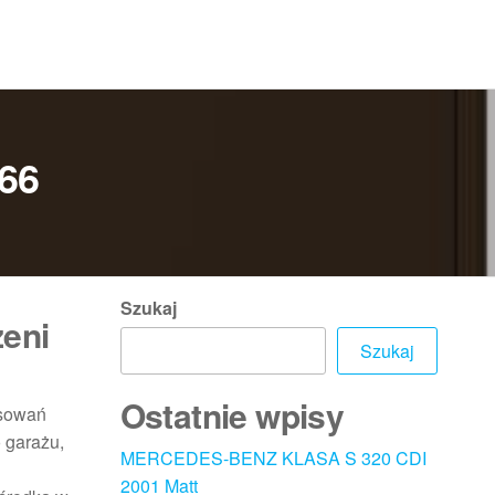
66
Szukaj
zeni
Szukaj
Ostatnie wpisy
osowań
 garażu,
MERCEDES-BENZ KLASA S 320 CDI
2001 Matt