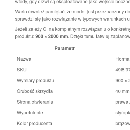
wtedy, gdy drzwi są eksploatowane jako wejście boczne
Warto również pamiętać, że model jest przeznaczony d
sprawdzi się jako rozwiązanie w typowych warunkach uży
Jeżeli zależy Ci na kompletnym rozwiązaniu o konkret
produktu:
900 × 2000 mm
. Dzięki temu łatwiej zaplan
Parametr
Nazwa
Horman
SKU
49f5f9
Wymiary produktu
900 ×
Grubość skrzydła
40 mm
Strona otwierania
prawa 
Wypełnienie
styrop
Kolor producenta
brązo