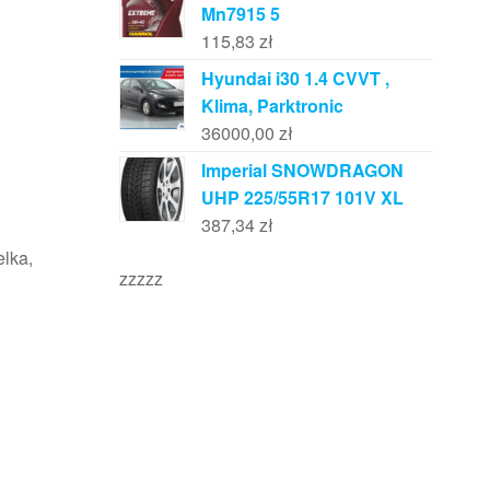
Mn7915 5
115,83
zł
Hyundai i30 1.4 CVVT ,
Klima, Parktronic
36000,00
zł
Imperial SNOWDRAGON
UHP 225/55R17 101V XL
387,34
zł
elka,
zzzzz