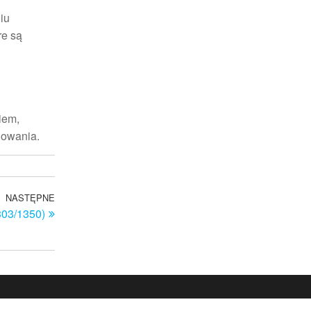
iu
re są
iem,
nowania.
NASTĘPNE
Następny
303/1350)
wpis