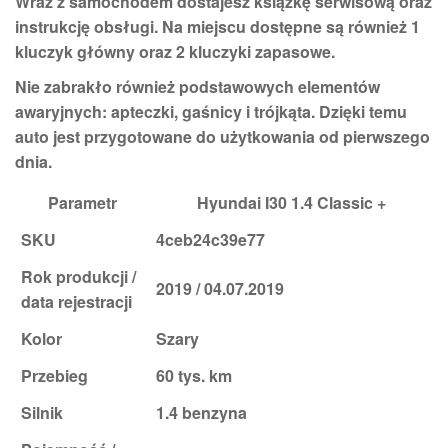
Wraz z samochodem dostajesz
książkę serwisową
oraz
instrukcję obsługi
. Na miejscu dostępne są również
1
kluczyk główny oraz 2 kluczyki zapasowe
.
Nie zabrakło również podstawowych elementów
awaryjnych:
apteczki
,
gaśnicy
i
trójkąta
. Dzięki temu
auto jest przygotowane do użytkowania od pierwszego
dnia.
Parametr
Hyundai I30 1.4 Classic +
SKU
4ceb24c39e77
Rok produkcji /
2019 / 04.07.2019
data rejestracji
Kolor
Szary
Przebieg
60 tys. km
Silnik
1.4 benzyna