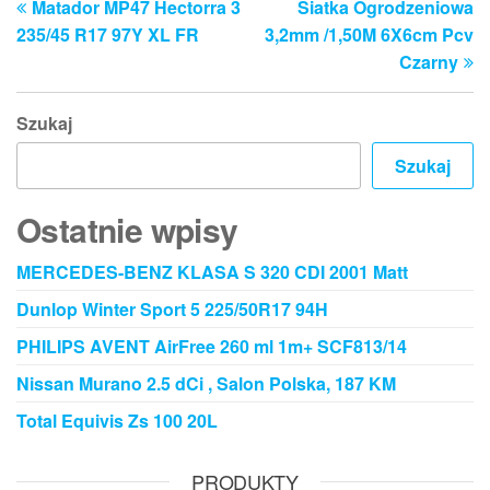
Matador MP47 Hectorra 3
Siatka Ogrodzeniowa
wpis
w
wpisu
235/45 R17 97Y XL FR
3,2mm /1,50M 6X6cm Pcv
Czarny
Szukaj
Szukaj
Ostatnie wpisy
MERCEDES-BENZ KLASA S 320 CDI 2001 Matt
Dunlop Winter Sport 5 225/50R17 94H
PHILIPS AVENT AirFree 260 ml 1m+ SCF813/14
Nissan Murano 2.5 dCi , Salon Polska, 187 KM
Total Equivis Zs 100 20L
PRODUKTY