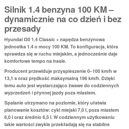
Silnik 1.4 benzyna 100 KM –
dynamicznie na co dzień i bez
przesady
Hyundai I30 1.4 Classic + napędza
benzynowa
jednostka 1.4
o mocy
100 KM
. To konfiguracja, która
sprawdza się w ruchu miejskim, a jednocześnie daje
komfortowe tempo na trasie.
Producent przewiduje przyspieszenie
0–100 km/h w
13,1 s
oraz prędkość maksymalną
196 km/h
. Dzięki
temu auto jest wystarczająco żwawe do codziennych
wyprzedzeń i płynnej jazdy poza miastem.
Spalanie utrzymano na poziomie, który ułatwia
planowanie kosztów:
cykl miejski 7,0 l
,
poza miastem
6,0 l
oraz
średnio 6,5 l
. W codziennym użytkowaniu
takie wartości zwykle przekładają się na stabilne