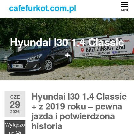
Przejdź
cafefurkot.com.pl
do
Menu
treści
Hyundai I30 1.4 Classic
+
Hyundai I30 1.4 Classic
CZE
29
+ z 2019 roku – pewna
2026
jazda i potwierdzona
historia
Wyłączo
no