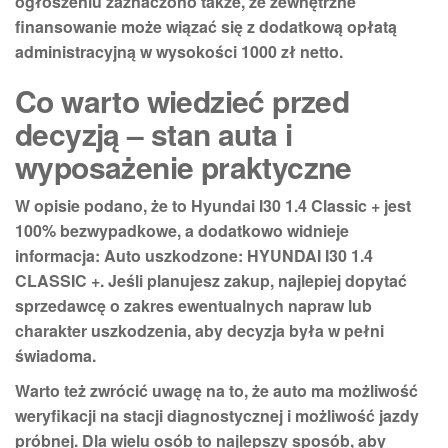
ogłoszeniu zaznaczono także, że zewnętrzne
finansowanie może wiązać się z dodatkową opłatą
administracyjną w wysokości
1000 zł netto
.
Co warto wiedzieć przed
decyzją – stan auta i
wyposażenie praktyczne
W opisie podano, że to
Hyundai I30 1.4 Classic +
jest
100% bezwypadkowe
, a dodatkowo widnieje
informacja:
Auto uszkodzone: HYUNDAI I30 1.4
CLASSIC +
. Jeśli planujesz zakup, najlepiej dopytać
sprzedawcę o zakres ewentualnych napraw lub
charakter uszkodzenia, aby decyzja była w pełni
świadoma.
Warto też zwrócić uwagę na to, że auto ma
możliwość
weryfikacji
na stacji diagnostycznej i możliwość jazdy
próbnej. Dla wielu osób to najlepszy sposób, aby