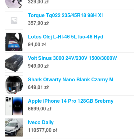
329,00
zł
Torque Tq022 235/45R18 98H Xl
357,90
zł
Lotos Olej L-Hl-46 5L Iso-46 Hyd
94,00
zł
Volt Sinus 3000 24V/230V 1500/3000W
949,00
zł
Shark Otwarty Nano Blank Czarny M
649,01
zł
Apple iPhone 14 Pro 128GB Srebrny
6699,00
zł
Iveco Daily
110577,00
zł