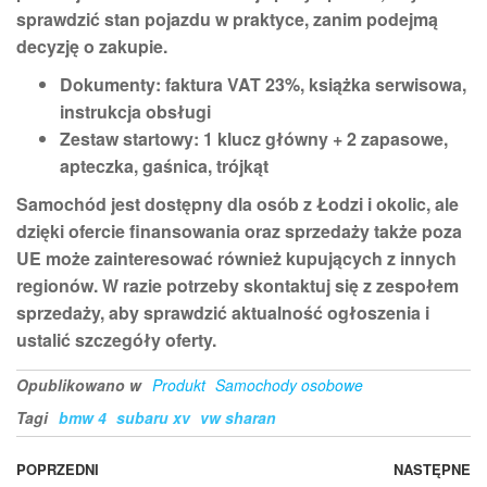
sprawdzić stan pojazdu w praktyce, zanim podejmą
decyzję o zakupie.
Dokumenty: faktura VAT 23%, książka serwisowa,
instrukcja obsługi
Zestaw startowy: 1 klucz główny + 2 zapasowe,
apteczka, gaśnica, trójkąt
Samochód jest dostępny dla osób z Łodzi i okolic, ale
dzięki ofercie finansowania oraz sprzedaży także poza
UE może zainteresować również kupujących z innych
regionów. W razie potrzeby skontaktuj się z zespołem
sprzedaży, aby sprawdzić aktualność ogłoszenia i
ustalić szczegóły oferty.
Opublikowano w
Produkt
Samochody osobowe
Tagi
bmw 4
subaru xv
vw sharan
Nawigacja
Poprzedni
POPRZEDNI
NASTĘPNE
N