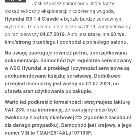
Jeśli szukasz samochodu, który łączy
rozsądne koszty eksploatacji z codzienną wygodą,
Hyundai I30 1.4 Classic +
będzie bardzo sensownym
wyborem. To egzemplarz z rocznika 2019, zarejestrowany
po raz pierwszy
04.07.2019
. Auto jest
szare
, ma
60 tys.
km</strong przebiegu i pochodzi z
polskiego salonu
.
Na uwagę zasługuje również pełna, uporządkowana
dokumentacja. Samochód był
regularnie serwisowany
w ASO Hyundai
, a przebiegi i czynności serwisowe są
udokumentowane książką serwisową
. Dodatkowo
przegląd techniczny jest ważny do 01.07.2024
, co
ułatwia start użytkowania po zakupie.
Warto też podkreślić formalności: otrzymujesz
fakturę
VAT 23%
oraz informację, że kupujący może być
zwolniony z opłaty skarbowej 2%
(zgodnie z zasadami
dla danego przypadku). Samochód jest krajowy, a jego
numer VIN to
TMAH2514ALJ107105F
.