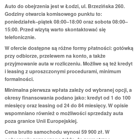
Auto do obejrzenia jest w
Łodzi
, ul.
Brzezińska 260
.
Godziny otwarcia komisowego punktu to:
poniedziałek–piątek 08:00–18:00
oraz
sobota 08:00–
15:00
. Przed wizytą warto skontaktować się
telefonicznie.
W ofercie dostępne są różne formy płatności:
gotówką
przy odbiorze
,
przelewem na konto
, a także
przyjmowanie auta w rozliczeniu
. Możliwe są też
kredyt
i
leasing
z uproszczonymi procedurami, minimum
formalności.
Minimalna pierwsza wpłata zależy od wybranej opcji, a
okresy finansowania podano jako:
kredyt od 1 do 100
miesięcy
oraz
leasing od 24 do 84 miesięcy
. W opisie
wspomniano również o możliwości sprzedaży auta
poza granice Unii Europejskiej
.
Cena brutto
samochodu wynosi
59 900 zł
. W