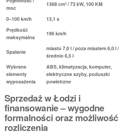
Pojemność /
1368 cm³ / 73 kW, 100 KM
moc
0–100 km/h
13,1 s
Prędkość
196 km/h
maksymalna
miasto 7,0 l / poza miastem 6,0 l /
Spalanie
średnio 6,5 l
Wybrane
ABS, klimatyzacja, komputer,
elementy
elektryczne szyby, poduszki
wyposażenia
powietrzne
Sprzedaż w Łodzi i
finansowanie – wygodne
formalności oraz możliwość
rozliczenia