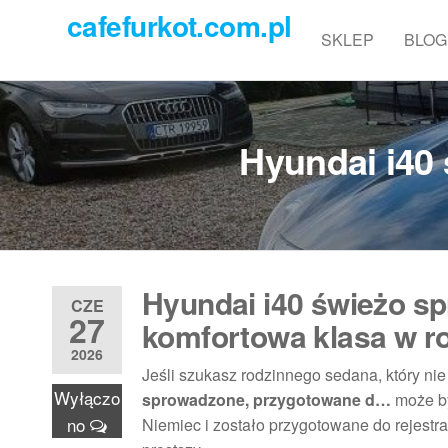
Przejdź
cafefurkot.com.pl
do
SKLEP
BLOG
treści
Hyundai i40
Hyundai i40 świeżo s
CZE
27
komfortowa klasa w r
2026
Jeśli szukasz rodzinnego sedana, który ni
Wyłączo
sprowadzone, przygotowane d…
może by
no
Niemiec i zostało przygotowane do rejestra