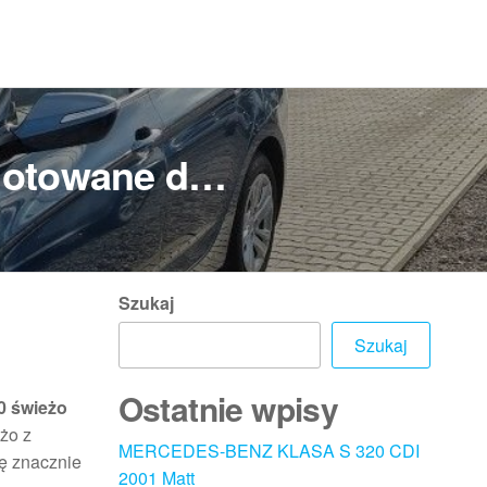
ygotowane d…
Szukaj
Szukaj
Ostatnie wpisy
0 świeżo
eżo z
MERCEDES-BENZ KLASA S 320 CDI
ię znacznie
2001 Matt