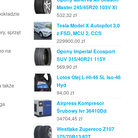
Master 245/45R20 103V Xl
pokładzie
532,32
zł
Tesla Model X Autopilot 3.0
ry, sprzęt
z FSD, MCU 2, CCS
229900,00
zł
no na
Opony Imperial Ecosport
SUV 315/40R21 115Y
569,90
zł
Lotos Olej L-Hl-46 5L Iso-46
Hyd
 a także
94,00
zł
Airpress Kompresor
aga
Śrubowy Ivr 36410Dd
34704,45
zł
Westlake Zupereco Z107
175/70R13 82T