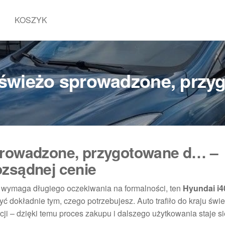
KOSZYK
 świeżo sprowadzone, prz
prowadzone, przygotowane d… –
ozsądnej cenie
e wymaga długiego oczekiwania na formalności, ten
Hyundai i4
ć dokładnie tym, czego potrzebujesz. Auto trafiło do kraju świ
cji – dzięki temu proces zakupu i dalszego użytkowania staje s