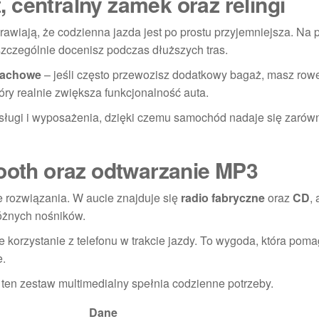
 centralny zamek oraz relingi
awiają, że codzienna jazda jest po prostu przyjemniejsza. Na 
 szczególnie docenisz podczas dłuższych tras.
 dachowe
– jeśli często przewozisz dodatkowy bagaż, masz rowe
ry realnie zwiększa funkcjonalność auta.
bsługi i wyposażenia, dzięki czemu samochód nadaje się zarów
tooth oraz odtwarzanie MP3
 rozwiązania. W aucie znajduje się
radio fabryczne
oraz
CD
,
óżnych nośników.
ne korzystanie z telefonu w trakcie jazdy. To wygoda, która pom
e.
 ten zestaw multimedialny spełnia codzienne potrzeby.
Dane