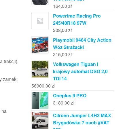
164,00
zł
Powertrac Racing Pro
245/40R18 97W
308,00
zł
Playmobil 9464 City Action
Wóz Strażacki
215,00
zł
trakcji),
Volkswagen Tiguan I
krajowy automat DSG 2,0
TDI 14
ny zamek,
56900,00
zł
Oneplus 9 PRO
3189,00
zł
i na
Citroen Jumper L4H3 MAX
Brygadówka 7 osob #VAT