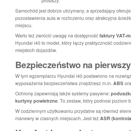
prostszy.
Samochód jest dobrze utrzymany, a sprzedający oferuje 
pozostawienia auta w rozliczeniu oraz atrakcyjna ścież
miejscu.
Warto też zwrócić uwagę na dostępność
faktury VAT-m
Hyundai i40 to model, który łączy praktyczność codzie
miejskich dojazdów.
Bezpieczeństwo na pierwszy
W tym egzemplarzu Hyundai i40 postawiono na rozwiązani
wyposażenia bezpieczeństwa znajdziesz m.in.
ABS
or
Ochronę zapewniają także systemy pasywne:
poduszka
kurtyny powietrzne
. To zestaw, który podnosi poziom
W codziennym użytkowaniu przydatne są również eleme
manewry w ciasnych miejscach. Jest też
ASR (kontrola 