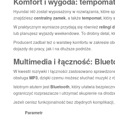
Komfort i wygoda: tempomat,
Hyundai i40 został wyposażony w rozwiązania, które spr
znajdziesz
centralny zamek
, a także
tempomat
, który
W praktycznym wymiarze przydają się również
relingi
lub planujesz wyjazdy weekendowe. To drobny detal, któ
Producent zadbał też o warstwę komfortu w zakresie o
dojazdy do pracy, jak i na dłuższe podróże.
Multimedia i łączność: Blue
W kwestii rozrywki i łączności zastosowano sprawdzone
obsługa
MP3
, dzięki czemu możesz słuchać muzyki z r
Istotnym atutem jest
Bluetooth
, który ułatwia bezpiecz
ograniczyć rozpraszacze i utrzymać skupienie na drodz
Jeżeli cenisz funkcjonalność bez zbędnych komplikacji,
Parametr