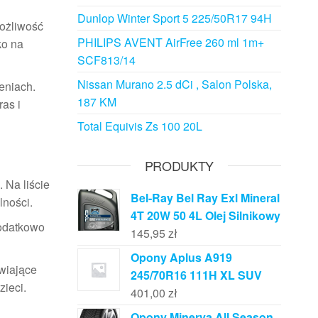
Dunlop Winter Sport 5 225/50R17 94H
możliwość
PHILIPS AVENT AirFree 260 ml 1m+
ko na
SCF813/14
Nissan Murano 2.5 dCi , Salon Polska,
zeniach.
187 KM
as i
Total Equivis Zs 100 20L
PRODUKTY
 Na liście
Bel-Ray Bel Ray Exl Mineral
lności.
4T 20W 50 4L Olej Silnikowy
dodatkowo
145,95
zł
Opony Aplus A919
twiające
245/70R16 111H XL SUV
zieci.
401,00
zł
Opony Minerva All Season