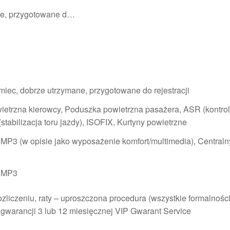
ne, przygotowane d…
iec, dobrze utrzymane, przygotowane do rejestracji
etrzna kierowcy, Poduszka powietrzna pasażera, ASR (kontrola 
stabilizacja toru jazdy), ISOFIX, Kurtyny powietrzne
 MP3 (w opisie jako wyposażenie komfort/multimedia), Central
, MP3
zliczeniu, raty – uproszczona procedura (wszystkie formalnośc
gwarancji 3 lub 12 miesięcznej VIP Gwarant Service