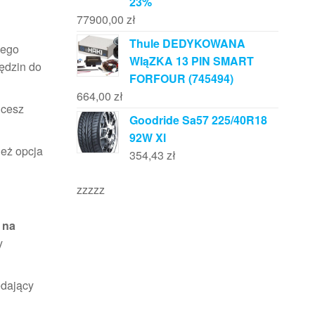
23%
77900,00
zł
Thule DEDYKOWANA
iego
WIąZKA 13 PIN SMART
lędzin do
FORFOUR (745494)
664,00
zł
hcesz
Goodride Sa57 225/40R18
92W Xl
ież opcja
354,43
zł
zzzzz
e
na
y
edający