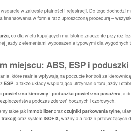
wsparcie w zakresie płatności i rejestracji. Do tego dochodzi 
ka finansowania w formie rat z uproszczoną procedurą – wszyst
arża
, co dla wielu kupujących ma istotne znaczenie przy rozlic
nnej jazdy z elementami wyposażenia typowymi dla wygodnych tr
m miejscu: ABS, ESP i poduszki
a, które realnie wpływają na poczucie kontroli za kierownicą.
az
ESP
, a także układy wspierające utrzymanie toru jazdy i stabi
 powietrzna kierowcy
i
poduszka powietrzna pasażera
, a 
 bezpieczeństwa podczas zderzeń bocznych i czołowych.
nty takie jak
immobilizer
oraz
czujniki parkowania tylne
, uła
trakcji)
oraz system
ISOFIX
, ważny dla rodzin przewożących d