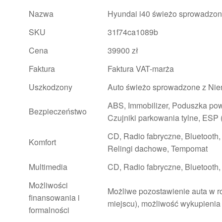
Nazwa
Hyundai i40 świeżo sprowadzo
SKU
31f74ca1089b
Cena
39900 zł
Faktura
Faktura VAT-marża
Uszkodzony
Auto świeżo sprowadzone z Niem
ABS, Immobilizer, Poduszka powi
Bezpieczeństwo
Czujniki parkowania tylne, ESP (
CD, Radio fabryczne, Bluetooth,
Komfort
Relingi dachowe, Tempomat
Multimedia
CD, Radio fabryczne, Bluetooth
Możliwości
Możliwe pozostawienie auta w ro
finansowania i
miejscu), możliwość wykupienia 
formalności