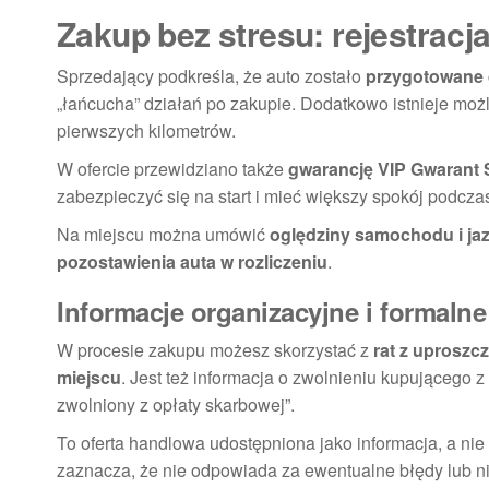
Zakup bez stresu: rejestracj
Sprzedający podkreśla, że auto zostało
przygotowane d
„łańcucha” działań po zakupie. Dodatkowo istnieje mo
pierwszych kilometrów.
W ofercie przewidziano także
gwarancję VIP Gwarant 
zabezpieczyć się na start i mieć większy spokój podcz
Na miejscu można umówić
oględziny samochodu i ja
pozostawienia auta w rozliczeniu
.
Informacje organizacyjne i formalne
W procesie zakupu możesz skorzystać z
rat z uproszc
miejscu
. Jest też informacja o zwolnieniu kupującego 
zwolniony z opłaty skarbowej”.
To oferta handlowa udostępniona jako informacja, a n
zaznacza, że nie odpowiada za ewentualne błędy lub n