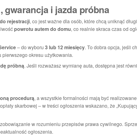
a, gwarancja i jazda próbna
o rejestracji
, co jest ważne dla osób, które chcą uniknąć dług
żliwość
powrotu autem do domu
, co realnie skraca czas od og
Service
– do wyboru
3 lub 12 miesięcy
. To dobra opcja, jeśli c
as pierwszego okresu użytkowania.
zdę próbną
. Jeśli rozważasz wymianę auta, dostępna jest równ
zoną procedurą
, a wszystkie formalności mają być realizowan
z opłaty skarbowej – w treści ogłoszenia wskazano, że „Kupując
ie zobowiązanie w rozumieniu przepisów prawa cywilnego. Sprz
ieaktualność ogłoszenia.