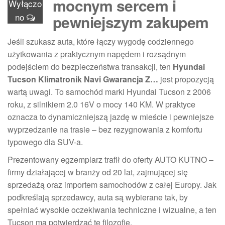
mocnym sercem i
Wyłączo
no
pewniejszym zakupem
Jeśli szukasz auta, które łączy wygodę codziennego
użytkowania z praktycznym napędem i rozsądnym
podejściem do bezpieczeństwa transakcji, ten
Hyundai
Tucson Klimatronik Navi Gwarancja Z…
jest propozycją
wartą uwagi. To samochód marki Hyundai Tucson z 2006
roku, z silnikiem 2.0 16V o mocy 140 KM. W praktyce
oznacza to dynamiczniejszą jazdę w mieście i pewniejsze
wyprzedzanie na trasie – bez rezygnowania z komfortu
typowego dla SUV-a.
Prezentowany egzemplarz trafił do oferty AUTO KUTNO –
firmy działającej w branży od 20 lat, zajmującej się
sprzedażą oraz importem samochodów z całej Europy. Jak
podkreślają sprzedawcy, auta są wybierane tak, by
spełniać wysokie oczekiwania techniczne i wizualne, a ten
Tucson ma potwierdzać tę filozofię.