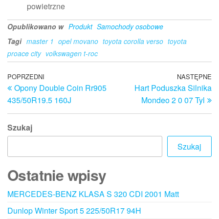
powietrzne
Opublikowano w
Produkt
Samochody osobowe
Tagi
master 1
opel movano
toyota corolla verso
toyota
proace city
volkswagen t-roc
Nawigacja
Poprzedni
POPRZEDNI
NASTĘPNE
N
Opony Double Coin Rr905
Hart Poduszka Silnika
wpis
w
wpisu
435/50R19.5 160J
Mondeo 2 0 07 Tyl
Szukaj
Szukaj
Ostatnie wpisy
MERCEDES-BENZ KLASA S 320 CDI 2001 Matt
Dunlop Winter Sport 5 225/50R17 94H