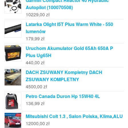
Garmin Compact Reactor 40 Hydraulic
Autopilot (100070508)
10229,00
zł
Latarka Olight I5T Plus Warm White - 550
lumenów
179,99
zł
Uruchom Akumulator Gold 65Ah 650A P
Plus Ug65H
440,00
zł
DACH ZSUWANY Kompletny DACH
ZSUWANY KOMPLETNY
4500,00
zł
Petro Canada Duron Hp 15W40 4L
136,99
zł
Mitsubishi Colt 1.3 , Salon Polska, Klima,ALU
12000,00
zł