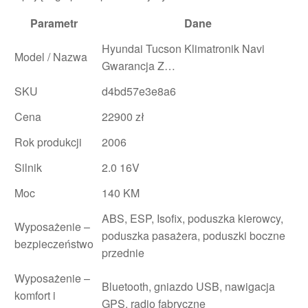
Parametr
Dane
Hyundai Tucson Klimatronik Navi
Model / Nazwa
Gwarancja Z…
SKU
d4bd57e3e8a6
Cena
22900 zł
Rok produkcji
2006
Silnik
2.0 16V
Moc
140 KM
ABS, ESP, Isofix, poduszka kierowcy,
Wyposażenie –
poduszka pasażera, poduszki boczne
bezpieczeństwo
przednie
Wyposażenie –
Bluetooth, gniazdo USB, nawigacja
komfort i
GPS, radio fabryczne