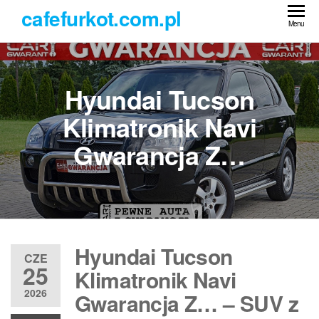
Przejdź
cafefurkot.com.pl
do
Menu
treści
Hyundai Tucson
Klimatronik Navi
Gwarancja Z…
Hyundai Tucson
CZE
25
Klimatronik Navi
2026
Gwarancja Z… – SUV z