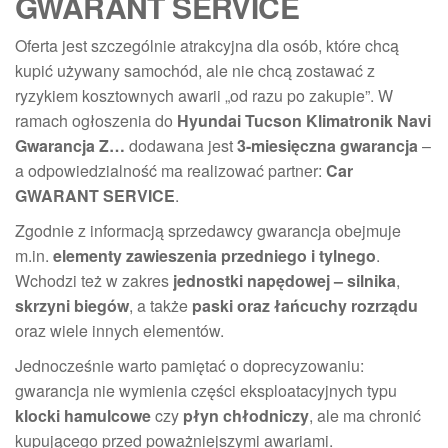
GWARANT SERVICE
Oferta jest szczególnie atrakcyjna dla osób, które chcą
kupić używany samochód, ale nie chcą zostawać z
ryzykiem kosztownych awarii „od razu po zakupie”. W
ramach ogłoszenia do
Hyundai Tucson Klimatronik Navi
Gwarancja Z…
dodawana jest
3-miesięczna gwarancja
–
a odpowiedzialność ma realizować partner:
Car
GWARANT SERVICE
.
Zgodnie z informacją sprzedawcy gwarancja obejmuje
m.in.
elementy zawieszenia przedniego i tylnego
.
Wchodzi też w zakres
jednostki napędowej – silnika
,
skrzyni biegów
, a także
paski oraz łańcuchy rozrządu
oraz wiele innych elementów.
Jednocześnie warto pamiętać o doprecyzowaniu:
gwarancja nie wymienia części eksploatacyjnych typu
klocki hamulcowe
czy
płyn chłodniczy
, ale ma chronić
kupującego przed poważniejszymi awariami.