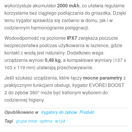
wykorzystuje akumulator
2000 mAh
, co ułatwia regularne
korzystanie bez ciągłego podłączania do gniazdka. Dzięki
temu irygator sprawdza się zarówno w domu, jak i w
codziennym harmonogramie pielęgnacji.
Wodoodporność na poziomie
IPX7
zwiększa poczucie
bezpieczeństwa podczas użytkowania w łazience, gdzie
kontakt z wodą jest naturalny. Dodatkowo waga
urządzenia wynosi
0,48 kg
, a kompaktowe wymiary (137 x
103 x 119 mm) ułatwiają przechowywanie.
Jeśli szukasz urządzenia, które łączy
mocne parametry
z
praktycznymi funkcjami obsługi, Irygator EVOREI BOOST
2 do zębów 360° może być trafionym wyborem do
codziennej higieny.
Opublikowano w
Irygatory do zębów
Produkt
Tagi
grupa mirai
optima
w124