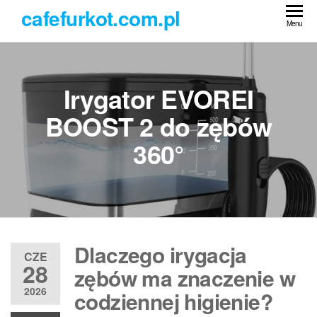
Przejdź
cafefurkot.com.pl
do
Menu
treści
Irygator EVOREI
BOOST 2 do zębów
360°
Dlaczego irygacja
CZE
28
zębów ma znaczenie w
2026
codziennej higienie?