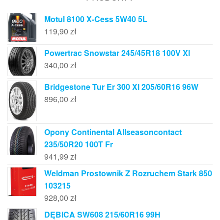
Motul 8100 X-Cess 5W40 5L
119,90
zł
Powertrac Snowstar 245/45R18 100V Xl
340,00
zł
Bridgestone Tur Er 300 Xl 205/60R16 96W
896,00
zł
Opony Continental Allseasoncontact
235/50R20 100T Fr
941,99
zł
Weldman Prostownik Z Rozruchem Stark 850
103215
928,00
zł
DĘBICA SW608 215/60R16 99H