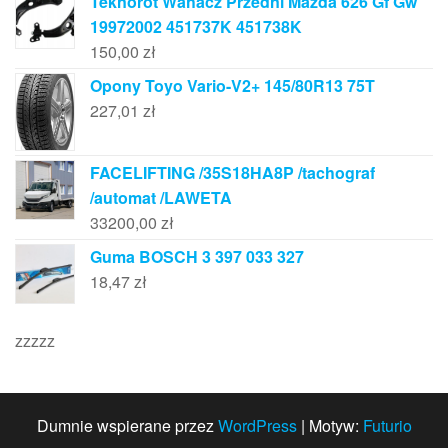
Teknorot Wahacz Przedni Mazda 626 Gf Gw
19972002 451737K 451738K
150,00
zł
Opony Toyo Vario-V2+ 145/80R13 75T
227,01
zł
FACELIFTING /35S18HA8P /tachograf
/automat /LAWETA
33200,00
zł
Guma BOSCH 3 397 033 327
18,47
zł
zzzzz
Dumnie wspierane przez
WordPress
|
Motyw:
Futurio