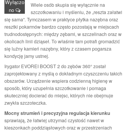
Wyłączo
Wiele osób skupia się wyłącznie na
no
szczotkowaniu i myśleniu, że „reszta załatwi
się sama”. Tymczasem w praktyce płytka nazębna oraz
resztki pokarmów bardzo często pozostają w miejscach
trudnodostępnych: między zębami, w szczelinach oraz w
okolicach linii dziąseł. To właśnie tam potrafi gromadzić
się luźny kamień nazębny, który z czasem pogarsza
kondycję jamy ustnej.
Irygator EVOREI BOOST 2 do zębów 360° został
zaprojektowany z myślą o dokładnym czyszczeniu takich
obszarów. Urządzenie wspiera codzienną higienę w
sposób, który uzupełnia szczotkowanie i pomaga
skuteczniej docierać do miejsc, których nie obejmuje
zwykła szczoteczka.
Mocny strumień i precyzyjna regulacja kierunku
sprawiają, że łatwiej utrzymać czystość nawet w
kieszonkach poddziąsłowych oraz w przestrzeniach