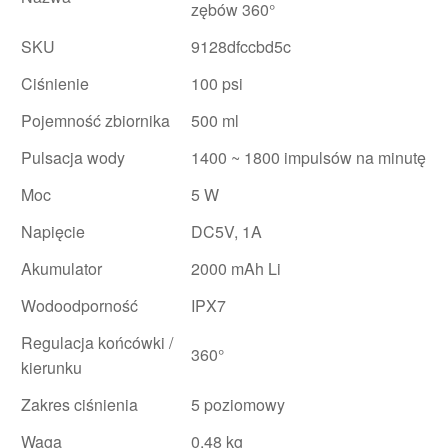
zębów 360°
SKU
9128dfccbd5c
Ciśnienie
100 psi
Pojemność zbiornika
500 ml
Pulsacja wody
1400 ~ 1800 impulsów na minutę
Moc
5 W
Napięcie
DC5V, 1A
Akumulator
2000 mAh Li
Wodoodporność
IPX7
Regulacja końcówki /
360°
kierunku
Zakres ciśnienia
5 poziomowy
Waga
0,48 kg