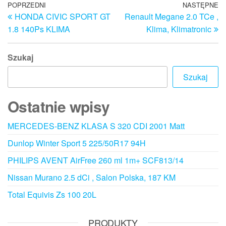
Nawigacja
Poprzedni
POPRZEDNI
NASTĘPNE
N
HONDA CIVIC SPORT GT
Renault Megane 2.0 TCe ,
wpis
w
wpisu
1.8 140Ps KLIMA
Klima, Klimatronic
Szukaj
Szukaj
Ostatnie wpisy
MERCEDES-BENZ KLASA S 320 CDI 2001 Matt
Dunlop Winter Sport 5 225/50R17 94H
PHILIPS AVENT AirFree 260 ml 1m+ SCF813/14
Nissan Murano 2.5 dCi , Salon Polska, 187 KM
Total Equivis Zs 100 20L
PRODUKTY