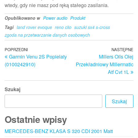
wtedy, gdy nie masz pod ręką stałego zasilania.
Opublikowano w
Power audio
Produkt
Tagi
land rover evoque
reno clio
suzuki sx4 s-cross
zgoda na przetwarzanie danych osobowych
Nawigacja
Poprzedni
POPRZEDNI
NASTĘPNE
N
Garmin Venu 2S Popielaty
Millers Oils Olej
wpis
w
wpisu
(0100242910)
Przekładniowy Millermatic
Atf Cvt 1L
Szukaj
Szukaj
Ostatnie wpisy
MERCEDES-BENZ KLASA S 320 CDI 2001 Matt