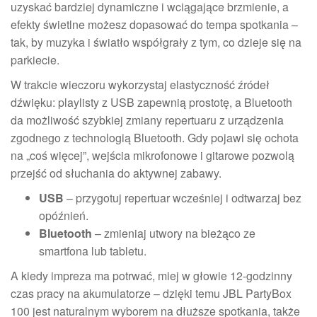
uzyskać bardziej dynamiczne i wciągające brzmienie, a
efekty świetlne możesz dopasować do tempa spotkania –
tak, by muzyka i światło współgrały z tym, co dzieje się na
parkiecie.
W trakcie wieczoru wykorzystaj elastyczność źródeł
dźwięku: playlisty z USB zapewnią prostotę, a Bluetooth
da możliwość szybkiej zmiany repertuaru z urządzenia
zgodnego z technologią Bluetooth. Gdy pojawi się ochota
na „coś więcej”, wejścia mikrofonowe i gitarowe pozwolą
przejść od słuchania do aktywnej zabawy.
USB
– przygotuj repertuar wcześniej i odtwarzaj bez
opóźnień.
Bluetooth
– zmieniaj utwory na bieżąco ze
smartfona lub tabletu.
A kiedy impreza ma potrwać, miej w głowie 12-godzinny
czas pracy na akumulatorze – dzięki temu JBL PartyBox
100 jest naturalnym wyborem na dłuższe spotkania, także