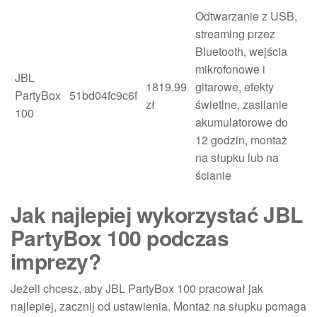
Odtwarzanie z USB,
streaming przez
Bluetooth, wejścia
mikrofonowe i
JBL
1819.99
gitarowe, efekty
PartyBox
51bd04fc9c6f
zł
świetlne, zasilanie
100
akumulatorowe do
12 godzin, montaż
na słupku lub na
ścianie
Jak najlepiej wykorzystać JBL
PartyBox 100 podczas
imprezy?
Jeżeli chcesz, aby JBL PartyBox 100 pracował jak
najlepiej, zacznij od ustawienia. Montaż na słupku pomaga