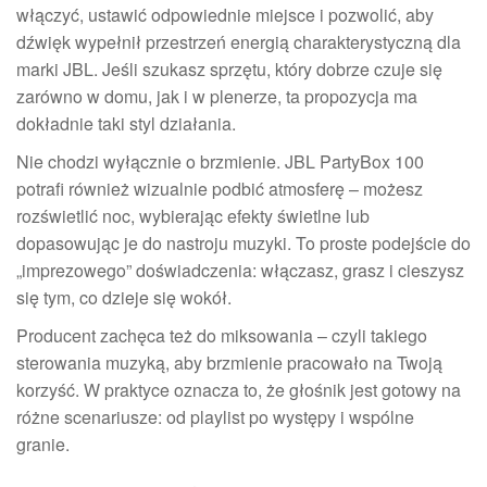
włączyć, ustawić odpowiednie miejsce i pozwolić, aby
dźwięk wypełnił przestrzeń energią charakterystyczną dla
marki JBL. Jeśli szukasz sprzętu, który dobrze czuje się
zarówno w domu, jak i w plenerze, ta propozycja ma
dokładnie taki styl działania.
Nie chodzi wyłącznie o brzmienie. JBL PartyBox 100
potrafi również wizualnie podbić atmosferę – możesz
rozświetlić noc, wybierając efekty świetlne lub
dopasowując je do nastroju muzyki. To proste podejście do
„imprezowego” doświadczenia: włączasz, grasz i cieszysz
się tym, co dzieje się wokół.
Producent zachęca też do miksowania – czyli takiego
sterowania muzyką, aby brzmienie pracowało na Twoją
korzyść. W praktyce oznacza to, że głośnik jest gotowy na
różne scenariusze: od playlist po występy i wspólne
granie.