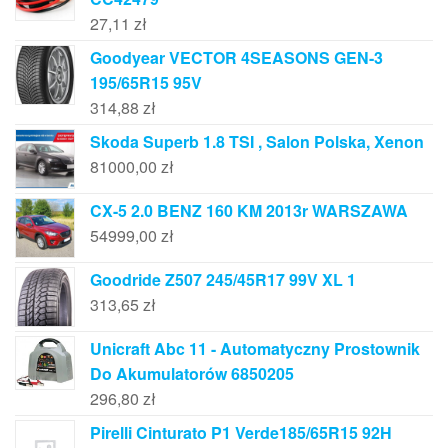
27,11
zł
Goodyear VECTOR 4SEASONS GEN-3
195/65R15 95V
314,88
zł
Skoda Superb 1.8 TSI , Salon Polska, Xenon
81000,00
zł
CX-5 2.0 BENZ 160 KM 2013r WARSZAWA
54999,00
zł
Goodride Z507 245/45R17 99V XL 1
313,65
zł
Unicraft Abc 11 - Automatyczny Prostownik
Do Akumulatorów 6850205
296,80
zł
Pirelli Cinturato P1 Verde185/65R15 92H