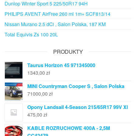
Dunlop Winter Sport 5 225/50R17 94H
PHILIPS AVENT AirFree 260 ml 1m+ SCF813/14
Nissan Murano 2.5 dCi , Salon Polska, 187 KM
Total Equivis Zs 100 20L
PRODUKTY
Taurus Horizon 45 971345000
1343,00
zł
MINI Countryman Cooper S , Salon Polska
71000,00
zł
Opony Landsail 4-Season 215/65R17 99V Xl
475,00
zł
KABLE ROZRUCHOWE 400A - 2,5M
CC42479