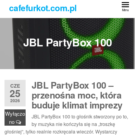
Przejdź
cafefurkot.com.pl
do
Menu
treści
JBL PartyBox 100
JBL PartyBox 100 –
CZE
25
przenośna moc, która
2026
buduje klimat imprezy
Wyłączo
JBL PartyBox 100 to głośnik stworzony po to,
no
by muzyka nie kończyła się na „troszkę
głośniej”, tylko realnie rozkręcała wieczór. Wystarczy