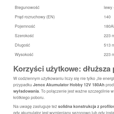
Biegunowość
lewy 
Prąd rozruchowy (EN)
140
Pojemność
180A
Szerokość
223 
Długość
513 
Wysokość
223 
Korzyści użytkowe: dłuższa p
W codziennym użytkowaniu liczy się nie tylko „ile energ
przypadku
Jenox Akumulator Hobby 12V 180Ah
prod
wyładowania
. To połączenie jest ważne szczególnie w
krótkiego poboru.
Na uwagę zasługuje też
solidna konstrukcja z profil
gdy akumulator jest wymieniany sezonowo lub gdy inst