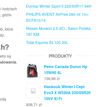
Dunlop Winter Sport 5 225/50R17 94H
i łodziach
PHILIPS AVENT AirFree 260 ml 1m+
, gdzie
SCF813/14
Nissan Murano 2.5 dCi , Salon Polska,
b, które
187 KM
dy.
Total Equivis Zs 100 20L
Ah?
PRODUKTY
etry są
ładowania
,
Petro Canada Duron Hp
15W40 4L
136,99
zł
Hankook Winter I Cept
Evo3 X W330A 235/55R20
105V Xl Fr
godę
928,71
zł