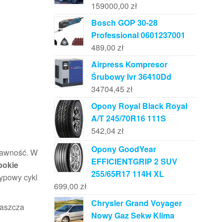
159000,00
zł
Bosch GOP 30-28
Professional 0601237001
489,00
zł
Airpress Kompresor
Śrubowy Ivr 36410Dd
34704,45
zł
Opony Royal Black Royal
A/T 245/70R16 111S
542,04
zł
Opony GoodYear
prawność. W
EFFICIENTGRIP 2 SUV
bokie
255/65R17 114H XL
typowy cykl
699,00
zł
Chrysler Grand Voyager
łaszcza
Nowy Gaz Sekw Klima