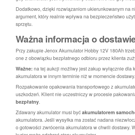
Dodatkowo, dzięki rozwiązaniom ukierunkowanym na n
argument, który realnie wpływa na bezpieczeństwo uży
sprzętu.
Ważna informacja o dostawie
Przy zakupie Jenox Akumulator Hobby 12V 180Ah trzeb
one z obowiązku bezpłatnego odbioru przez klienta zu
Ważne:
na tej aukcji możliwy jest zakup wyłącznie dla
akumulatora w innym terminie niż w momencie dostawy
Rozpakowanie opakowania transportowego z akumulator
uszkodzeń. Klient nie uczestniczy w procesie pakowani
bezpłatny
.
Zdawany akumulator musi być
akumulatorem samoc
akumulatora. Jeśli wysyłka ma zostać nadana niezwłocz
o gotowości zwrócenia akumulatora w chwili dostawy. W 
kurier może odebrać stary akumulator.