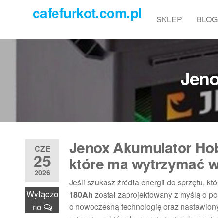
Przejdź
cafefurkot.com.pl
do
SKLEP
BLOG
treści
Jeno
Jenox Akumulator Hobb
CZE
25
które ma wytrzymać w
2026
Jeśli szukasz źródła energii do sprzętu, k
Wyłączo
180Ah
został zaprojektowany z myślą o po
no
o nowoczesną technologię oraz nastawion