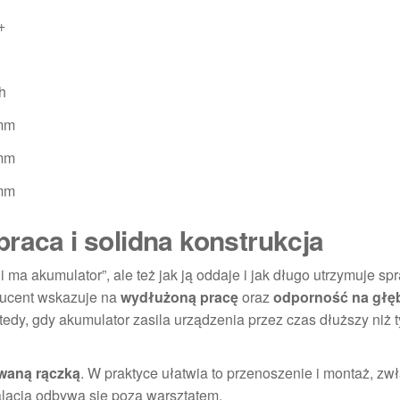
+
h
mm
mm
mm
raca i solidna konstrukcja
ii ma akumulator”, ale też jak ją oddaje i jak długo utrzymuje s
ucent wskazuje na
wydłużoną pracę
oraz
odporność na głę
tedy, gdy akumulator zasila urządzenia przez czas dłuższy niż 
owaną rączką
. W praktyce ułatwia to przenoszenie i montaż, zw
alacja odbywa się poza warsztatem.