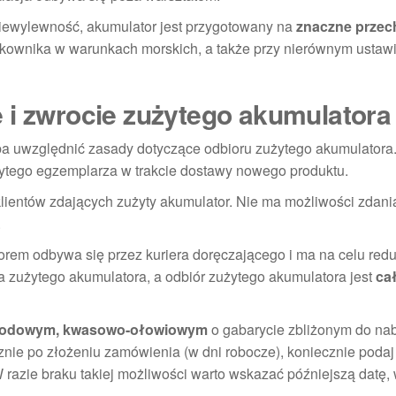
iewylewność, akumulator jest przygotowany na
znaczne przec
tkownika w warunkach morskich, a także przy nierównym ustaw
 i zwrocie zużytego akumulatora
a uwzględnić zasady dotyczące odbioru zużytego akumulatora
żytego egzemplarza w trakcie dostawy nowego produktu.
 klientów zdających zużyty akumulator. Nie ma możliwości zdani
.
em odbywa się przez kuriera doręczającego i ma na celu redu
a zużytego akumulatora, a odbiór zużytego akumulatora jest
ca
hodowym, kwasowo-ołowiowym
o gabarycie zbliżonym do n
nie po złożeniu zamówienia (w dni robocze), koniecznie podaj
razie braku takiej możliwości warto wskazać późniejszą datę, 