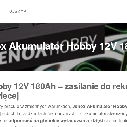
KOSZYK
x Akumulator Hobby 12V 
y 12V 180Ah – zasilanie do rekr
ięcej
tóry pracuje w zmiennych warunkach,
Jenox Akumulator Hobby
jazdach i urządzeniach rekreacyjnych. To akumulator stworzon
y na
odporność na głębokie wyładowania
, dzięki czemu lepi