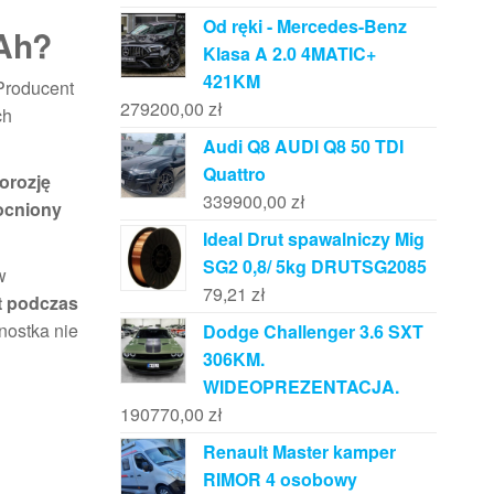
Od ręki - Mercedes-Benz
0Ah?
Klasa A 2.0 4MATIC+
421KM
Producent
279200,00
zł
ch
Audi Q8 AUDI Q8 50 TDI
Quattro
orozję
339900,00
zł
ocniony
Ideal Drut spawalniczy Mig
SG2 0,8/ 5kg DRUTSG2085
w
79,21
zł
t podczas
nostka nie
Dodge Challenger 3.6 SXT
306KM.
WIDEOPREZENTACJA.
190770,00
zł
Renault Master kamper
RIMOR 4 osobowy