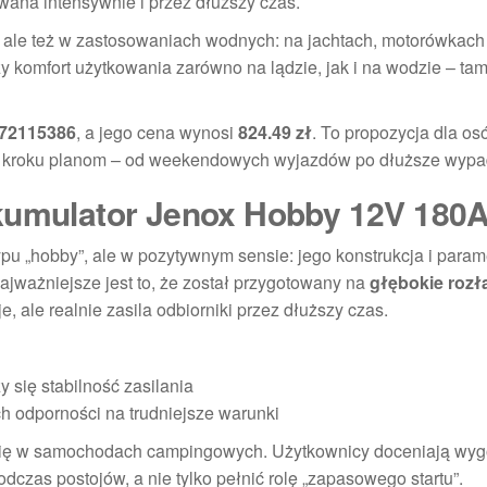
ywana intensywnie i przez dłuższy czas.
ale też w zastosowaniach wodnych: na jachtach, motorówkach 
 komfort użytkowania zarówno na lądzie, jak i na wodzie – tam
72115386
, a jego cena wynosi
824.49 zł
. To propozycja dla osó
ł kroku planom – od weekendowych wyjazdów po dłuższe wypa
akumulator Jenox Hobby 12V 180
ypu „hobby”, ale w pozytywnym sensie: jego konstrukcja i param
jważniejsze jest to, że został przygotowany na
głębokie roz
e, ale realnie zasila odbiorniki przez dłuższy czas.
y się stabilność zasilania
 odporności na trudniejsze warunki
a się w samochodach campingowych. Użytkownicy doceniają wy
dczas postojów, a nie tylko pełnić rolę „zapasowego startu”.