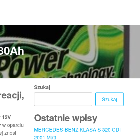
180Ah
Szukaj
eacji,
Szukaj
Ostatnie wpisy
 12V
y w oparciu
MERCEDES-BENZ KLASA S 320 CDI
ej znosi
2001 Matt