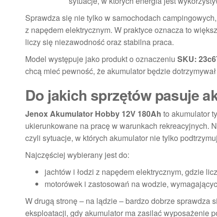
sytuacje, w których energia jest wykorzyst
Sprawdza się nie tylko w samochodach campingowych, 
z napędem elektrycznym. W praktyce oznacza to większy
liczy się niezawodność oraz stabilna praca.
Model występuje jako produkt o oznaczeniu
SKU: 23c6
chcą mieć pewność, że akumulator będzie dotrzymywa
Do jakich sprzętów pasuje 
Jenox Akumulator Hobby 12V 180Ah
to akumulator t
ukierunkowane na pracę w warunkach rekreacyjnych. Na
czyli sytuacje, w których akumulator nie tylko podtrzymuj
Najczęściej wybierany jest do:
jachtów i łodzi z napędem elektrycznym, gdzie licz
motorówek i zastosowań na wodzie, wymagających
W drugą stronę – na lądzie – bardzo dobrze sprawdz
eksploatacji, gdy akumulator ma zasilać wyposażenie po