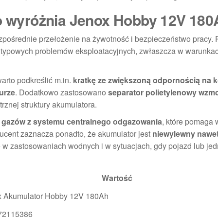
co wyróżnia Jenox Hobby 12V 18
pośrednie przełożenie na żywotność i bezpieczeństwo pracy. 
ko typowych problemów eksploatacyjnych, zwłaszcza w warunka
rto podkreślić m.in.
kratkę ze zwiększoną odpornością na k
urze
. Dodatkowo zastosowano
separator polietylenowy wzm
rznej struktury akumulatora.
 gazów z systemu centralnego odgazowania
, które pomaga 
ucent zaznacza ponadto, że akumulator jest
niewylewny nawe
 w zastosowaniach wodnych i w sytuacjach, gdy pojazd lub jed
Wartość
x Akumulator Hobby 12V 180Ah
72115386