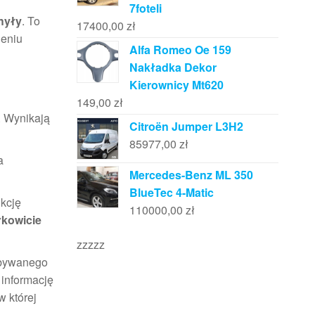
7foteli
hyły
. To
17400,00
zł
ieniu
Alfa Romeo Oe 159
Nakładka Dekor
Kierownicy Mt620
149,00
zł
. Wynikają
Citroën Jumper L3H2
85977,00
zł
a
Mercedes-Benz ML 350
BlueTec 4-Matic
kcję
110000,00
zł
łkowicie
zzzzz
abywanego
 informację
w której