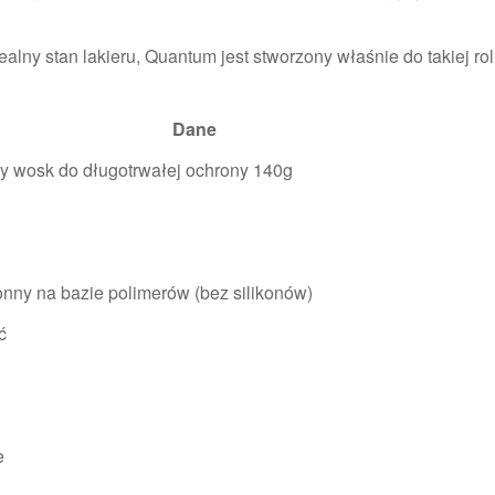
alny stan lakieru, Quantum jest stworzony właśnie do takiej rol
Dane
y wosk do długotrwałej ochrony 140g
nny na bazie polimerów (bez silikonów)
ć
e