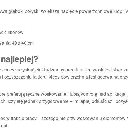
wa głęboki połysk, zwiększa napięcie powierzchniowe kropli 
ak silikonów
wania 40 x 40 cm
najlepiej?
ie chcesz uzyskać efekt wizualny premium, ten wosk jest stworz
 oczyszczeniu lakieru, kiedy powierzchnia jest gotowa na przy
preferują ręczne woskowanie i lubią kontrolę nad aplikacją, j
liczy się jednak przygotowanie – im lepiej odtłuścisz i oczyśc
ądek w trakcie pracy – szczególnie przy woskowaniu elementów
ami.