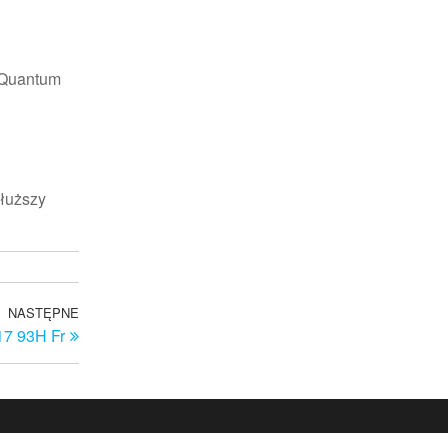
. Quantum
dłuższy
NASTĘPNE
Następny
17 93H Fr
wpis