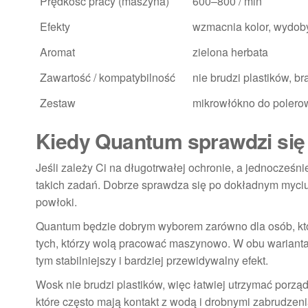
Prędkość pracy (maszyna)
600–800 / min
Efekty
wzmacnia kolor, wydoby
Aromat
zielona herbata
Zawartość / kompatybilność
nie brudzi plastików, br
Zestaw
mikrowłókno do polero
Kiedy Quantum sprawdzi się 
Jeśli zależy Ci na długotrwałej ochronie, a jednocześn
takich zadań. Dobrze sprawdza się po dokładnym myciu i
powłoki.
Quantum będzie dobrym wyborem zarówno dla osób, które 
tych, którzy wolą pracować maszynowo. W obu wariantach 
tym stabilniejszy i bardziej przewidywalny efekt.
Wosk nie brudzi plastików, więc łatwiej utrzymać porz
które często mają kontakt z wodą i drobnymi zabrudzeni