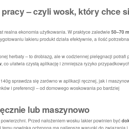
pracy – czyli wosk, który chce s
t realna ekonomia użytkowania. W praktyce zaledwie
50–70 m
gotowaniu lakieru produkt działa efektywnie, a ilość potrzebna
ej herbaty – to drobiazg, ale w codziennej pielęgnacji potrafi
w
, co ułatwia czystą aplikację i zmniejsza ryzyko przypadkowyc
40g sprawdza się zarówno w aplikacji ręcznej, jak i maszynow
ków i preferencji – od domowego woskowania po bardziej
ręcznie lub maszynowo
e powierzchni. Przed nałożeniem wosku lakier powinien być
dok
ki temu powłoka ochronna ma najlepsze warunki do związania i 