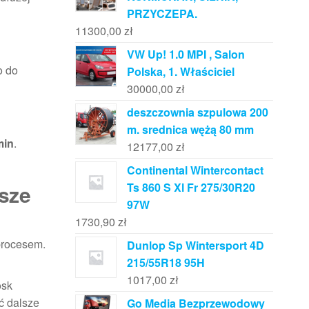
PRZYCZEPA.
11300,00
zł
VW Up! 1.0 MPI , Salon
o do
Polska, 1. Właściciel
30000,00
zł
deszczownia szpulowa 200
m. srednica wężą 80 mm
min
.
12177,00
zł
Continental Wintercontact
Ts 860 S Xl Fr 275/30R20
jsze
97W
1730,90
zł
 procesem.
Dunlop Sp Wintersport 4D
215/55R18 95H
1017,00
zł
osk
ć dalsze
Go Media Bezprzewodowy