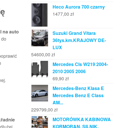
Heco Aurora 700 czarny
ię
1477,00
zł
l na auto
Suzuki Grand Vitara
 do
36tys.km.KRAJOWY DE-
LUX
54600,00
zł
 poprawić
h
Mercedes Cls W219 2004-
2010 2005 2006
69,90
zł
ej.
Mercedes-Benz Klasa E
Mercedes Benz E Class
AM...
229799,00
zł
MOTORÓWKA KABINOWA
ładnie
KORMORAN, SILNIK,
dłużej