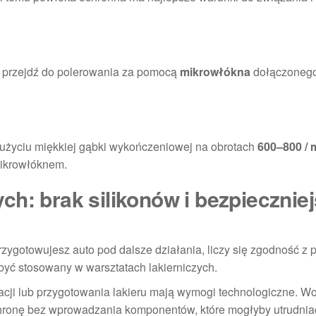
i przejdź do polerowania za pomocą
mikrowłókna
dołączoneg
użyciu miękkiej gąbki wykończeniowej na obrotach
600–800 / 
mikrowłóknem.
h: brak silikonów i bezpiecznie
rzygotowujesz auto pod dalsze działania, liczy się zgodność z
być stosowany w warsztatach lakierniczych.
acji lub przygotowania lakieru mają wymogi technologiczne. W
hronę bez wprowadzania komponentów, które mogłyby utrudnia