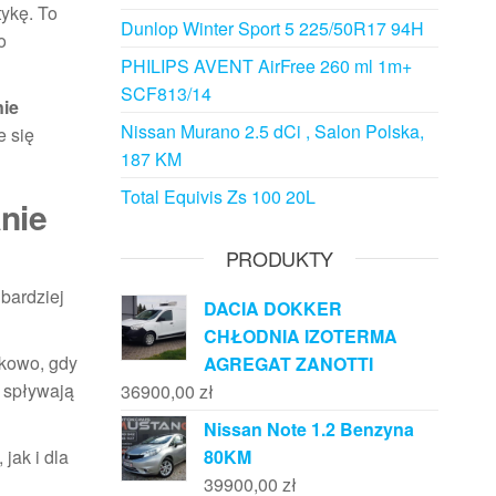
tykę. To
Dunlop Winter Sport 5 225/50R17 94H
o
PHILIPS AVENT AirFree 260 ml 1m+
SCF813/14
nie
Nissan Murano 2.5 dCi , Salon Polska,
e się
187 KM
Total Equivis Zs 100 20L
anie
PRODUKTY
bardziej
DACIA DOKKER
CHŁODNIA IZOTERMA
tkowo, gdy
AGREGAT ZANOTTI
 spływają
36900,00
zł
Nissan Note 1.2 Benzyna
 jak i dla
80KM
39900,00
zł