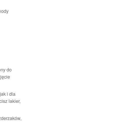
wody
ony do
jęcie
ak i dla
isz lakier,
 zderzaków,