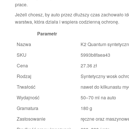
prace.
Jeżeli chcesz, by auto przez dłuższy czas zachowało ide
warstwa, która działa i wspiera codzienną ochronę.
Parametr
Nazwa
K2 Quantum syntetyczn
SKU
5993b8faea43
Cena
27.36 zł
Rodzaj
Syntetyczny wosk ochro
Trwałość
nawet do kilkunastu my
Wydajność
50–70 ml na auto
Gramatura
180 g
Zastosowanie
ręczne oraz maszynow