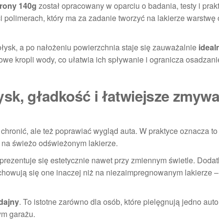
rony 140g
został opracowany w oparciu o badania, testy i prak
 polimerach, który ma za zadanie tworzyć na lakierze warstwę 
ysk, a po nałożeniu powierzchnia staje się zauważalnie
ideal
we kropli wody, co ułatwia ich spływanie i ogranicza osadzani
ysk, gładkość i łatwiejsze zmyw
chronić, ale też poprawiać wygląd auta. W praktyce oznacza to 
ie na świeżo odświeżonym lakierze.
 prezentuje się estetycznie nawet przy zmiennym świetle. Doda
chowują się one inaczej niż na niezaimpregnowanym lakierze –
dajny
. To istotne zarówno dla osób, które pielęgnują jedno auto,
ym garażu.