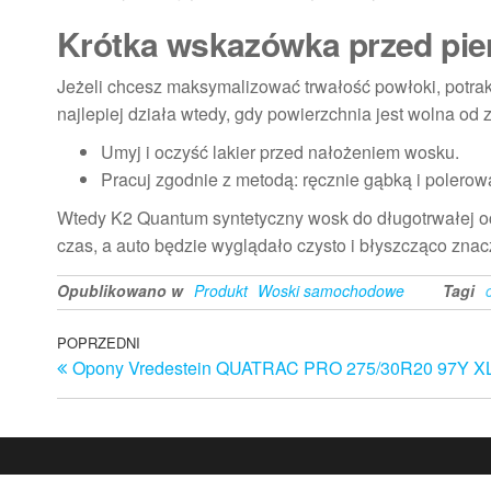
Krótka wskazówka przed pie
Jeżeli chcesz maksymalizować trwałość powłoki, potrakt
najlepiej działa wtedy, gdy powierzchnia jest wolna od
Umyj i oczyść lakier przed nałożeniem wosku.
Pracuj zgodnie z metodą: ręcznie gąbką i poler
Wtedy K2 Quantum syntetyczny wosk do długotrwałej oc
czas, a auto będzie wyglądało czysto i błyszcząco zna
Opublikowano w
Produkt
Woski samochodowe
Tagi
Nawigacja
Poprzedni
POPRZEDNI
Opony Vredestein QUATRAC PRO 275/30R20 97Y X
wpis
wpisu