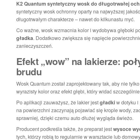
K2 Quantum syntetyczny wosk do długotrwałej och
syntetyczny wosk ochronny oparty na najwyższej jakości
długotrwałym charakterze – nawet do kilkunastu myć.
Co ważne, wosk wzmacnia kolor i wydobywa głęboki poł
gładka
. Dodatkowo zwiększa się napięcie powierzchnio
zanieczyszczeń.
Efekt „wow” na lakierze: poł
brudu
Wosk Quantum został zaprojektowany tak, aby nie tylko 
wyrazisty kolor oraz efekt głębi, który widać szczególn
Po aplikacji zauważysz, że lakier jest
gładki
w dotyku i
na powierzchni zaczynają pojawiać się krople wody, za
sprawniej, dzięki czemu auto dłużej wygląda świeżo.
Producent podkreśla także, że preparat jest
wysoce wy
tych, którzy robią to regularnie w warsztacie lub domow