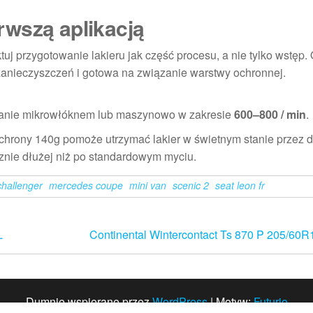
rwszą aplikacją
uj przygotowanie lakieru jak część procesu, a nie tylko wstęp
 zanieczyszczeń i gotowa na związanie warstwy ochronnej.
owanie mikrowłóknem lub maszynowo w zakresie
600–800 / min
.
hrony 140g pomoże utrzymać lakier w świetnym stanie przez 
cznie dłużej niż po standardowym myciu.
challenger
mercedes coupe
mini van
scenic 2
seat leon fr
L
Continental Wintercontact Ts 870 P 205/60R
Dumnie wspierane przez
WordPress
|
Motyw:
Futurio