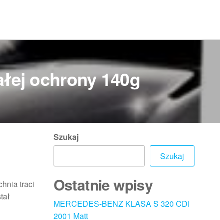
łej ochrony 140g
Szukaj
Szukaj
Ostatnie wpisy
chnia traci
tał
MERCEDES-BENZ KLASA S 320 CDI
2001 Matt