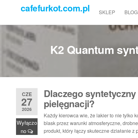
Przejdź
cafefurkot.com.pl
do
SKLEP
BLOG
treści
K2 Quantum synt
Dlaczego syntetyczny 
CZE
27
pielęgnacji?
2026
Każdy kierowca wie, że lakier to nie tylko 
Wyłączo
blask przez warunki atmosferyczne, drobne
no
produkt, który łączy skuteczne działanie z