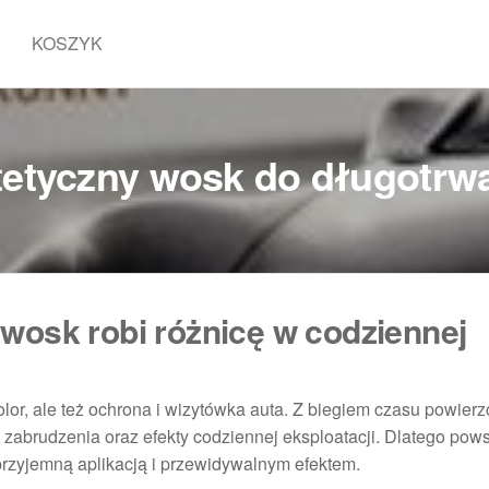
KOSZYK
etyczny wosk do długotrwa
wosk robi różnicę w codziennej
kolor, ale też ochrona i wizytówka auta. Z biegiem czasu powierz
 zabrudzenia oraz efekty codziennej eksploatacji. Dlatego pows
 przyjemną aplikacją i przewidywalnym efektem.