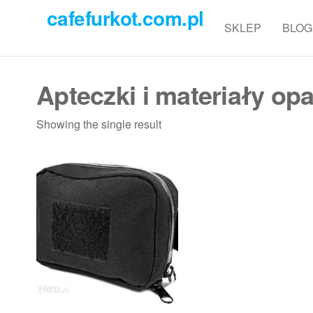
Przejdź
cafefurkot.com.pl
do
SKLEP
BLOG
treści
Apteczki i materiały o
Showing the single result