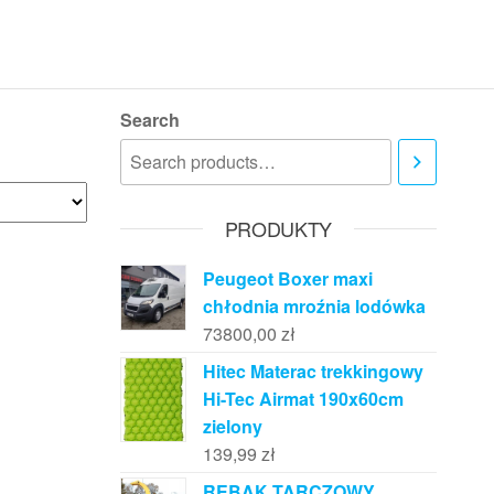
Search
PRODUKTY
Peugeot Boxer maxi
chłodnia mroźnia lodówka
73800,00
zł
Hitec Materac trekkingowy
Hi-Tec Airmat 190x60cm
zielony
139,99
zł
RĘBAK TARCZOWY