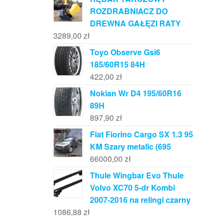
ROZDRABNIACZ DO
DREWNA GAŁĘZI RATY
3289,00
zł
Toyo Observe Gsi6
185/60R15 84H
422,00
zł
Nokian Wr D4 195/60R16
89H
897,90
zł
Fiat Fiorino Cargo SX 1.3 95
KM Szary metalic (695
66000,00
zł
Thule Wingbar Evo Thule
Volvo XC70 5-dr Kombi
2007-2016 na relingi czarny
1086,88
zł