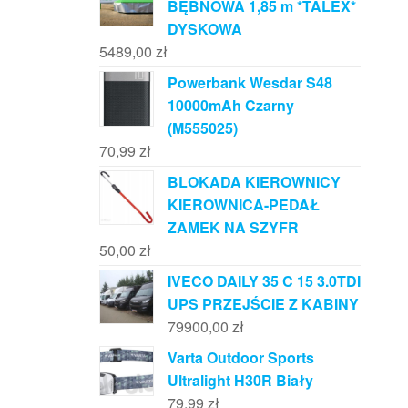
BĘBNOWA 1,85 m *TALEX*
DYSKOWA
5489,00
zł
Powerbank Wesdar S48
10000mAh Czarny
(M555025)
70,99
zł
BLOKADA KIEROWNICY
KIEROWNICA-PEDAŁ
ZAMEK NA SZYFR
50,00
zł
IVECO DAILY 35 C 15 3.0TDI
UPS PRZEJŚCIE Z KABINY
79900,00
zł
Varta Outdoor Sports
Ultralight H30R Biały
79,99
zł