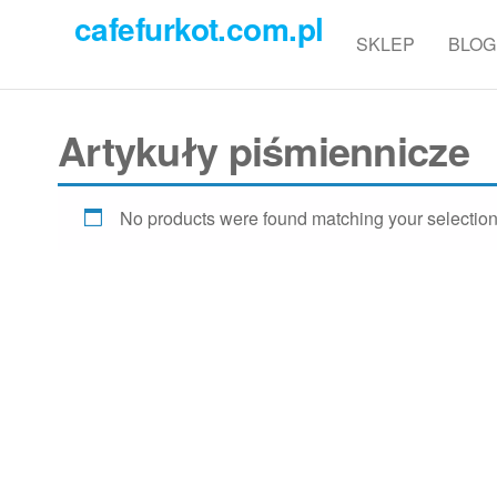
Przejdź
cafefurkot.com.pl
do
SKLEP
BLOG
treści
Artykuły piśmiennicze
No products were found matching your selection