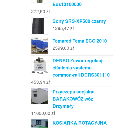
Eds13100000
272,90
zł
Sony SRS-XP500 czarny
1295,47
zł
Temared Tema ECO 2010
2599,00
zł
DENSO Zawór regulacji
ciśnienia systemu
common-rail DCRS301110
453,94
zł
Przyczepa socjalna
BARAKOWÓZ wóz
Drzymały
11600,00
zł
KOSIARKA ROTACYJNA