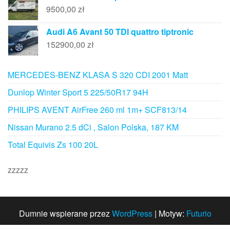
9500,00
zł
Audi A6 Avant 50 TDI quattro tiptronic
152900,00
zł
MERCEDES-BENZ KLASA S 320 CDI 2001 Matt
Dunlop Winter Sport 5 225/50R17 94H
PHILIPS AVENT AirFree 260 ml 1m+ SCF813/14
Nissan Murano 2.5 dCi , Salon Polska, 187 KM
Total Equivis Zs 100 20L
zzzzz
Dumnie wspierane przez
WordPress
|
Motyw:
Futurio