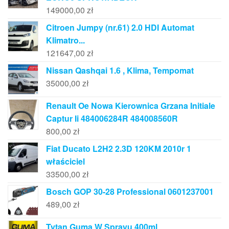
149000,00
zł
Citroen Jumpy (nr.61) 2.0 HDI Automat
Klimatro...
121647,00
zł
Nissan Qashqai 1.6 , Klima, Tempomat
35000,00
zł
Renault Oe Nowa Kierownica Grzana Initiale
Captur Ii 484006284R 484008560R
800,00
zł
Fiat Ducato L2H2 2.3D 120KM 2010r 1
właściciel
33500,00
zł
Bosch GOP 30-28 Professional 0601237001
489,00
zł
Tytan Guma W Sprayu 400ml