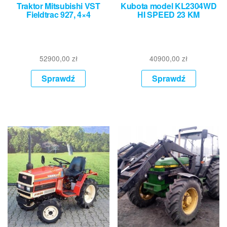
Traktor Mitsubishi VST
Kubota model KL2304WD
Fieldtrac 927, 4×4
HI SPEED 23 KM
52900,00
zł
40900,00
zł
Sprawdź
Sprawdź