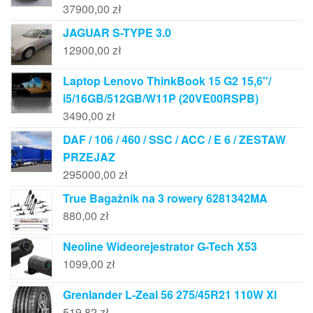
37900,00
zł
JAGUAR S-TYPE 3.0
12900,00
zł
Laptop Lenovo ThinkBook 15 G2 15,6"/
i5/16GB/512GB/W11P (20VE00RSPB)
3490,00
zł
DAF / 106 / 460 / SSC / ACC / E 6 / ZESTAW
PRZEJAZ
295000,00
zł
True Bagażnik na 3 rowery 6281342MA
880,00
zł
Neoline Wideorejestrator G-Tech X53
1099,00
zł
Grenlander L-Zeal 56 275/45R21 110W Xl
519,82
zł