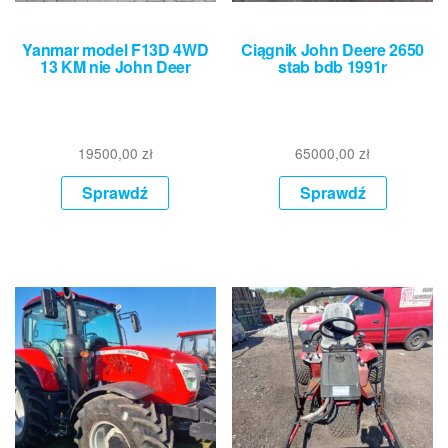
Yanmar model F13D 4WD
Ciągnik John Deere 2650
13 KM nie John Deer
stab bdb 1991r
19500,00
zł
65000,00
zł
Sprawdź
Sprawdź