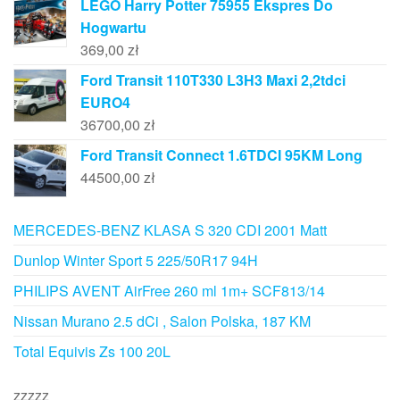
LEGO Harry Potter 75955 Ekspres Do
Hogwartu
369,00
zł
Ford Transit 110T330 L3H3 Maxi 2,2tdci
EURO4
36700,00
zł
Ford Transit Connect 1.6TDCI 95KM Long
44500,00
zł
MERCEDES-BENZ KLASA S 320 CDI 2001 Matt
Dunlop Winter Sport 5 225/50R17 94H
PHILIPS AVENT AirFree 260 ml 1m+ SCF813/14
Nissan Murano 2.5 dCi , Salon Polska, 187 KM
Total Equivis Zs 100 20L
zzzzz