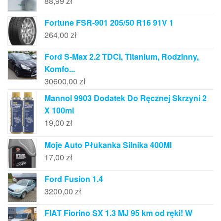
88,99
zł
Fortune FSR-901 205/50 R16 91V 1
264,00
zł
Ford S-Max 2.2 TDCI, Titanium, Rodzinny,
Komfo...
30600,00
zł
Mannol 9903 Dodatek Do Ręcznej Skrzyni 2
X 100ml
19,00
zł
Moje Auto Płukanka Silnika 400Ml
17,00
zł
Ford Fusion 1.4
3200,00
zł
FIAT Fiorino SX 1.3 MJ 95 km od ręki! W