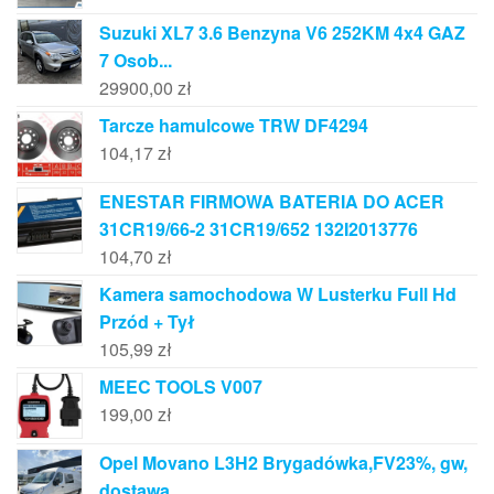
Suzuki XL7 3.6 Benzyna V6 252KM 4x4 GAZ
7 Osob...
29900,00
zł
Tarcze hamulcowe TRW DF4294
104,17
zł
ENESTAR FIRMOWA BATERIA DO ACER
31CR19/66-2 31CR19/652 132I2013776
104,70
zł
Kamera samochodowa W Lusterku Full Hd
Przód + Tył
105,99
zł
MEEC TOOLS V007
199,00
zł
Opel Movano L3H2 Brygadówka,FV23%, gw,
dostawa