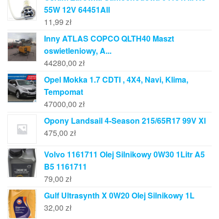
55W 12V 64451All
11,99
zł
Inny ATLAS COPCO QLTH40 Maszt
oswietleniowy, A...
44280,00
zł
Opel Mokka 1.7 CDTI , 4X4, Navi, Klima,
Tempomat
47000,00
zł
Opony Landsail 4-Season 215/65R17 99V Xl
475,00
zł
Volvo 1161711 Olej Silnikowy 0W30 1Litr A5
B5 1161711
79,00
zł
Gulf Ultrasynth X 0W20 Olej Silnikowy 1L
32,00
zł