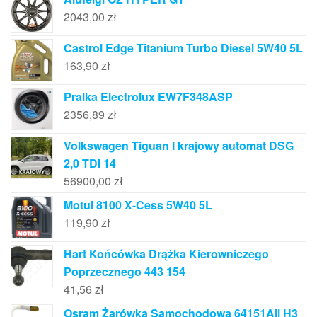
2043,00
zł
Castrol Edge Titanium Turbo Diesel 5W40 5L
163,90
zł
Pralka Electrolux EW7F348ASP
2356,89
zł
Volkswagen Tiguan I krajowy automat DSG
2,0 TDI 14
56900,00
zł
Motul 8100 X-Cess 5W40 5L
119,90
zł
Hart Końcówka Drążka Kierowniczego
Poprzecznego 443 154
41,56
zł
Osram Żarówka Samochodowa 64151All H3