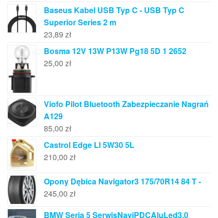
Baseus Kabel USB Typ C - USB Typ C
Superior Series 2 m
23,89
zł
Bosma 12V 13W P13W Pg18 5D 1 2652
25,00
zł
Viofo Pilot Bluetooth Zabezpieczanie Nagrań
A129
85,00
zł
Castrol Edge Ll 5W30 5L
210,00
zł
Opony Dębica Navigator3 175/70R14 84 T -
245,00
zł
BMW Seria 5 SerwisNaviPDCAluLed3.0