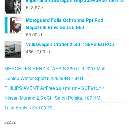
Imperial Snowdragon Uhp 235/45R20 100V Xl
518,97
zł
Motoguard Folia Ochronna Ppf Pod
Bagażnik Bmw Seria 5 E60
60,00
zł
Volkswagen Crafter 2,5tdi 136PS EURO5
46617,00
zł
MERCEDES-BENZ KLASA S 320 CDI 2001 Matt
Dunlop Winter Sport 5 225/50R17 94H
PHILIPS AVENT AirFree 260 ml 1m+ SCF813/14
Nissan Murano 2.5 dCi , Salon Polska, 187 KM
Total Equivis Zs 100 20L
zzzzz