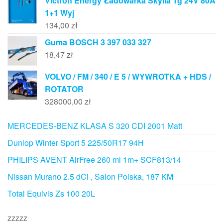
Victron Energy Ładowarka Skylla Tg 24V 80A
1+1 Wyj
134,00
zł
Guma BOSCH 3 397 033 327
18,47
zł
VOLVO / FM / 340 / E 5 / WYWROTKA + HDS /
ROTATOR
328000,00
zł
MERCEDES-BENZ KLASA S 320 CDI 2001 Matt
Dunlop Winter Sport 5 225/50R17 94H
PHILIPS AVENT AirFree 260 ml 1m+ SCF813/14
Nissan Murano 2.5 dCi , Salon Polska, 187 KM
Total Equivis Zs 100 20L
zzzzz