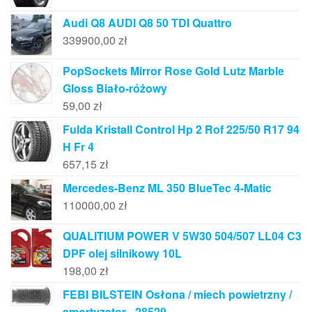
Audi Q8 AUDI Q8 50 TDI Quattro
339900,00
zł
PopSockets Mirror Rose Gold Lutz Marble
Gloss Biało-różowy
59,00
zł
Fulda Kristall Control Hp 2 Rof 225/50 R17 94
H Fr 4
657,15
zł
Mercedes-Benz ML 350 BlueTec 4-Matic
110000,00
zł
QUALITIUM POWER V 5W30 504/507 LL04 C3
DPF olej silnikowy 10L
198,00
zł
FEBI BILSTEIN Osłona / miech powietrzny /
amortyzator - 28529