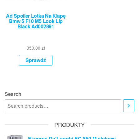
Ad Spoiler Lotka Na Klapę
Bmw 5 F10 M5 Look Lip
Black Ad002891
350,00
zł
Sprawdź
Search
PRODUKTY
Ekspres De'Longhi EC 850.M stalowy