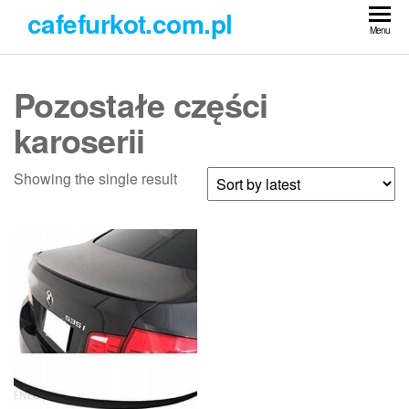
Przejdź
cafefurkot.com.pl
do
Menu
treści
Pozostałe części
karoserii
Showing the single result