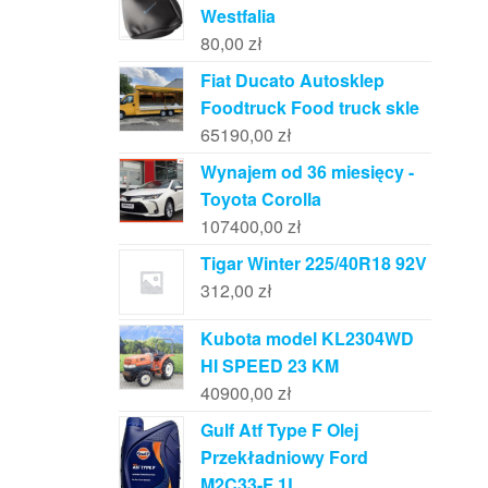
Westfalia
80,00
zł
Fiat Ducato Autosklep
Foodtruck Food truck skle
65190,00
zł
Wynajem od 36 miesięcy -
Toyota Corolla
107400,00
zł
Tigar Winter 225/40R18 92V
312,00
zł
Kubota model KL2304WD
HI SPEED 23 KM
40900,00
zł
Gulf Atf Type F Olej
Przekładniowy Ford
M2C33-F 1L