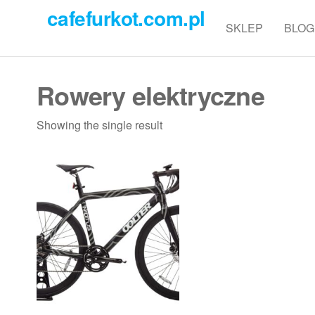
Przejdź
cafefurkot.com.pl
do
SKLEP
BLOG
treści
Rowery elektryczne
Showing the single result