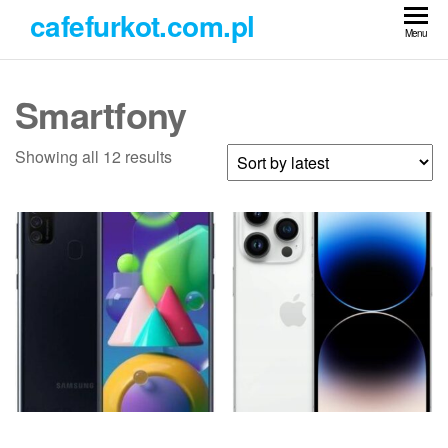
Przejdź
cafefurkot.com.pl
do
Menu
treści
Smartfony
Showing all 12 results