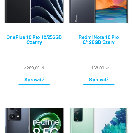
OnePlus 10 Pro 12/256GB
Redmi Note 10 Pro
Czarny
6/128GB Szary
4289,00
zł
1168,00
zł
Sprawdź
Sprawdź