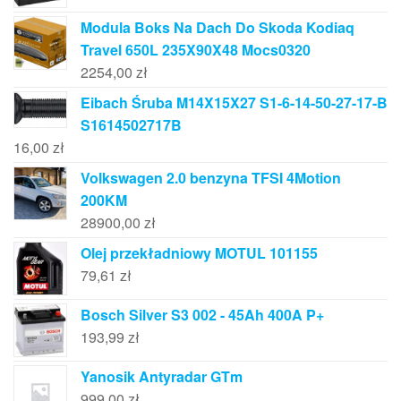
Modula Boks Na Dach Do Skoda Kodiaq
Travel 650L 235X90X48 Mocs0320
2254,00
zł
Eibach Śruba M14X15X27 S1-6-14-50-27-17-B
S1614502717B
16,00
zł
Volkswagen 2.0 benzyna TFSI 4Motion
200KM
28900,00
zł
Olej przekładniowy MOTUL 101155
79,61
zł
Bosch Silver S3 002 - 45Ah 400A P+
193,99
zł
Yanosik Antyradar GTm
999,00
zł