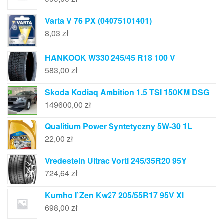
Varta V 76 PX (04075101401)
8,03
zł
HANKOOK W330 245/45 R18 100 V
583,00
zł
Skoda Kodiaq Ambition 1.5 TSI 150KM DSG
149600,00
zł
Qualitium Power Syntetyczny 5W-30 1L
22,00
zł
Vredestein Ultrac Vorti 245/35R20 95Y
724,64
zł
Kumho I`Zen Kw27 205/55R17 95V Xl
698,00
zł