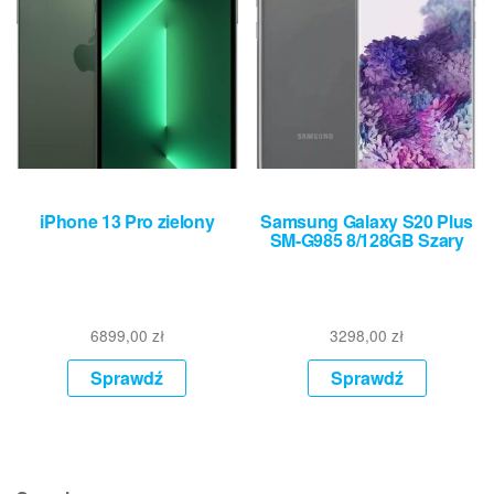
iPhone 13 Pro zielony
Samsung Galaxy S20 Plus
SM-G985 8/128GB Szary
6899,00
zł
3298,00
zł
Sprawdź
Sprawdź