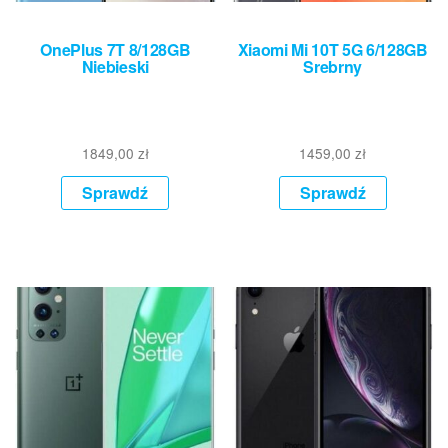
OnePlus 7T 8/128GB
Xiaomi Mi 10T 5G 6/128GB
Niebieski
Srebrny
1849,00
zł
1459,00
zł
Sprawdź
Sprawdź