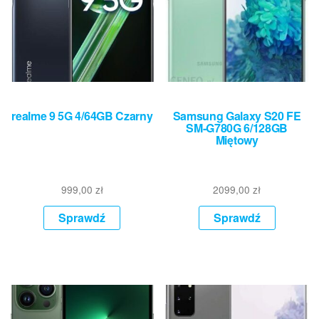
realme 9 5G 4/64GB Czarny
Samsung Galaxy S20 FE
SM-G780G 6/128GB
Miętowy
999,00
zł
2099,00
zł
Sprawdź
Sprawdź