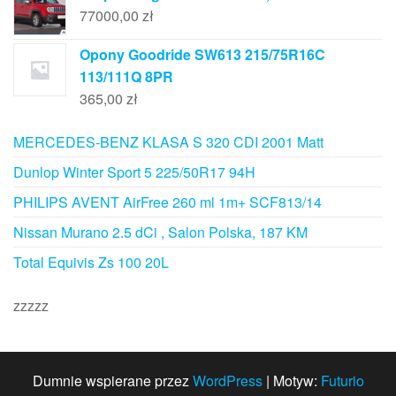
77000,00
zł
Opony Goodride SW613 215/75R16C
113/111Q 8PR
365,00
zł
MERCEDES-BENZ KLASA S 320 CDI 2001 Matt
Dunlop Winter Sport 5 225/50R17 94H
PHILIPS AVENT AirFree 260 ml 1m+ SCF813/14
Nissan Murano 2.5 dCi , Salon Polska, 187 KM
Total Equivis Zs 100 20L
zzzzz
Dumnie wspierane przez
WordPress
|
Motyw:
Futurio