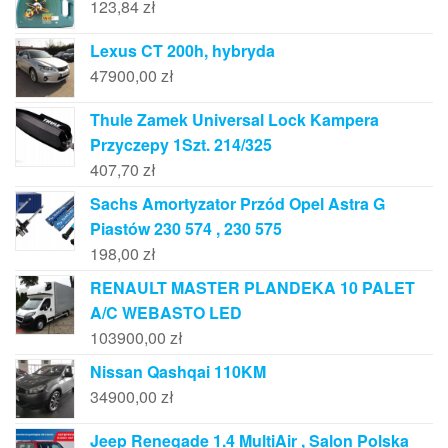
123,84
zł
Lexus CT 200h, hybryda
47900,00
zł
Thule Zamek Universal Lock Kampera
Przyczepy 1Szt. 214/325
407,70
zł
Sachs Amortyzator Przód Opel Astra G
Piastów 230 574 , 230 575
198,00
zł
RENAULT MASTER PLANDEKA 10 PALET
A/C WEBASTO LED
103900,00
zł
Nissan Qashqai 110KM
34900,00
zł
Jeep Renegade 1.4 MultiAir , Salon Polska