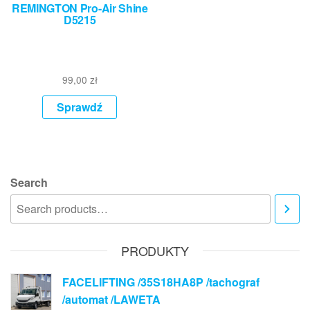
REMINGTON Pro-Air Shine
D5215
99,00
zł
Sprawdź
Search
PRODUKTY
FACELIFTING /35S18HA8P /tachograf
/automat /LAWETA