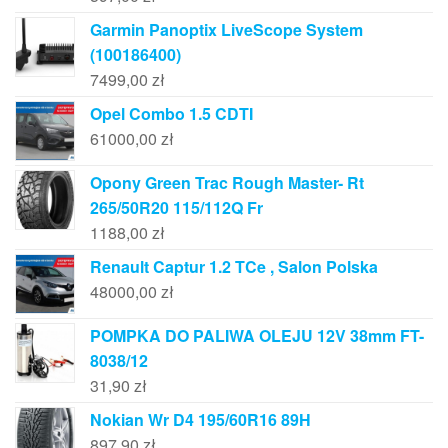
Garmin Panoptix LiveScope System
(100186400)
7499,00
zł
Opel Combo 1.5 CDTI
61000,00
zł
Opony Green Trac Rough Master- Rt
265/50R20 115/112Q Fr
1188,00
zł
Renault Captur 1.2 TCe , Salon Polska
48000,00
zł
POMPKA DO PALIWA OLEJU 12V 38mm FT-
8038/12
31,90
zł
Nokian Wr D4 195/60R16 89H
897,90
zł