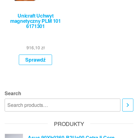
Unicraft Uchwyt
magnetyczny PLM 101
6171301
916,10
zł
Sprawdź
Search
PRODUKTY
Asus 90Yh0360-B2Ua00 Cetra Ii Core