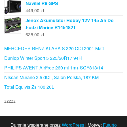
Navitel R9 GPS
449,00
zł
Jenox Akumulator Hobby 12V 145 Ah Do
Łodzi Marine R145482T
638,00
zł
MERCEDES-BENZ KLASA S 320 CDI 2001 Matt
Dunlop Winter Sport 5 225/50R17 94H
PHILIPS AVENT AirFree 260 ml 1m+ SCF813/14
Nissan Murano 2.5 dCi , Salon Polska, 187 KM
Total Equivis Zs 100 20L
zzzzz
Dumnie wspierane przez
WordPress
|
Motyw:
Futurio