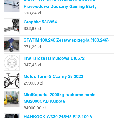
Przewodowa Douszny Gaming Biały
513,24
zł
Graphite 58G954
382,98
zł
STATIM 100.246 Zestaw sprzęgła (100.246)
271,20
zł
Trw Tarcza Hamulcowa Df6572
347,45
zł
Motus Torm-S Czarny 28 2022
2999,00
zł
MiniKoparka 2000kg ruchome ramie
GG2000CAB Kubota
84900,00
zł
HANKOOK W330 245/45 R18 100 V