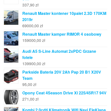
337,90
zł
Renault Master kontener 10palet 2.3D 170KM
2019r
69000,00
zł
Renault Master kamper RIMOR 4 osobowy
159000,00
zł
Audi A5 S-Line Automat 2xPDC Grzane
fotele
139900,00
zł
Parkside Bateria 20V 2Ah Pap 20 B1 X20V
Team
95,00
zł
Opony Ceat 4Season Drive Xl 225/45R17 94V
271,00
zł
Kombi 2,0cdti Klimatronik Wifi Navi EleKlapa