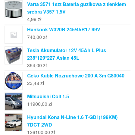
Varta 3571 1szt Bateria guzikowa z tlenkiem
srebra V357 1,5V
4,99
zł
Hankook W320B 245/45R17 99V
740,00
zł
Tesla Akumulator 12V 45Ah L Plus
238*129*227 Asian 45L
354,00
zł
Geko Kable Rozruchowe 200 A 3m G80040
23,48
zł
Mitsubishi Colt 1.5
11900,00
zł
Hyundai Kona N-Line 1.6 T-GDI (198KM)
7DCT 2WD
126100,00
zł