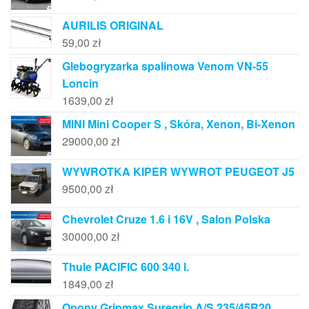
AURILIS ORIGINAL
59,00
zł
Glebogryzarka spalinowa Venom VN-55
Loncin
1639,00
zł
MINI Mini Cooper S , Skóra, Xenon, Bi-Xenon
29000,00
zł
WYWROTKA KIPER WYWROT PEUGEOT J5
9500,00
zł
Chevrolet Cruze 1.6 i 16V , Salon Polska
30000,00
zł
Thule PACIFIC 600 340 l.
1849,00
zł
Opony Gripmax Suregrip A/S 235/45R20