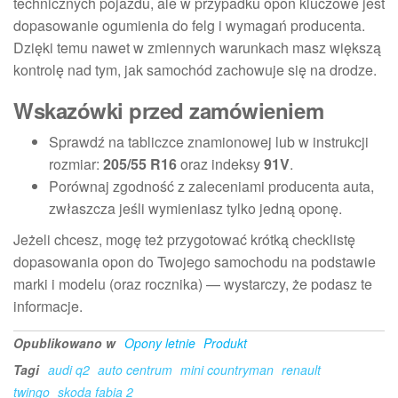
technicznych pojazdu, ale w przypadku opon kluczowe jest
dopasowanie ogumienia do felg i wymagań producenta.
Dzięki temu nawet w zmiennych warunkach masz większą
kontrolę nad tym, jak samochód zachowuje się na drodze.
Wskazówki przed zamówieniem
Sprawdź na tabliczce znamionowej lub w instrukcji
rozmiar:
205/55 R16
oraz indeksy
91V
.
Porównaj zgodność z zaleceniami producenta auta,
zwłaszcza jeśli wymieniasz tylko jedną oponę.
Jeżeli chcesz, mogę też przygotować krótką checklistę
dopasowania opon do Twojego samochodu na podstawie
marki i modelu (oraz rocznika) — wystarczy, że podasz te
informacje.
Opublikowano w
Opony letnie
Produkt
Tagi
audi q2
auto centrum
mini countryman
renault
twingo
skoda fabia 2