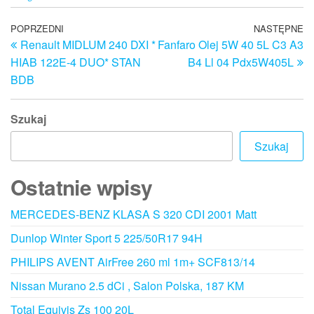
Nawigacja
Poprzedni
POPRZEDNI
NASTĘPNE
N
Renault MIDLUM 240 DXI *
Fanfaro Olej 5W 40 5L C3 A3
wpis
w
wpisu
HIAB 122E-4 DUO* STAN
B4 Ll 04 Pdx5W405L
BDB
Szukaj
Szukaj
Ostatnie wpisy
MERCEDES-BENZ KLASA S 320 CDI 2001 Matt
Dunlop Winter Sport 5 225/50R17 94H
PHILIPS AVENT AirFree 260 ml 1m+ SCF813/14
Nissan Murano 2.5 dCi , Salon Polska, 187 KM
Total Equivis Zs 100 20L