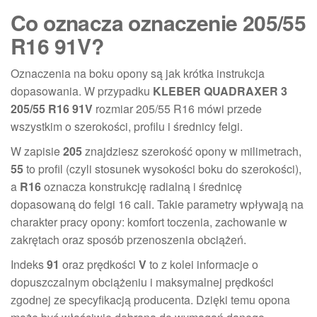
Co oznacza oznaczenie 205/55
R16 91V?
Oznaczenia na boku opony są jak krótka instrukcja
dopasowania. W przypadku
KLEBER QUADRAXER 3
205/55 R16 91V
rozmiar 205/55 R16 mówi przede
wszystkim o szerokości, profilu i średnicy felgi.
W zapisie
205
znajdziesz szerokość opony w milimetrach,
55
to profil (czyli stosunek wysokości boku do szerokości),
a
R16
oznacza konstrukcję radialną i średnicę
dopasowaną do felgi 16 cali. Takie parametry wpływają na
charakter pracy opony: komfort toczenia, zachowanie w
zakrętach oraz sposób przenoszenia obciążeń.
Indeks
91
oraz prędkości
V
to z kolei informacje o
dopuszczalnym obciążeniu i maksymalnej prędkości
zgodnej ze specyfikacją producenta. Dzięki temu opona