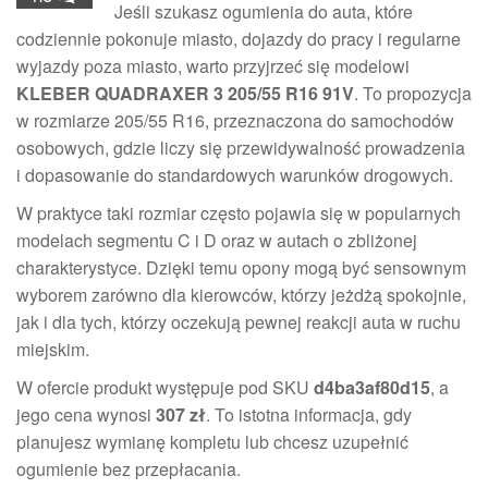
Jeśli szukasz ogumienia do auta, które
codziennie pokonuje miasto, dojazdy do pracy i regularne
wyjazdy poza miasto, warto przyjrzeć się modelowi
KLEBER QUADRAXER 3 205/55 R16 91V
. To propozycja
w rozmiarze 205/55 R16, przeznaczona do samochodów
osobowych, gdzie liczy się przewidywalność prowadzenia
i dopasowanie do standardowych warunków drogowych.
W praktyce taki rozmiar często pojawia się w popularnych
modelach segmentu C i D oraz w autach o zbliżonej
charakterystyce. Dzięki temu opony mogą być sensownym
wyborem zarówno dla kierowców, którzy jeżdżą spokojnie,
jak i dla tych, którzy oczekują pewnej reakcji auta w ruchu
miejskim.
W ofercie produkt występuje pod SKU
d4ba3af80d15
, a
jego cena wynosi
307 zł
. To istotna informacja, gdy
planujesz wymianę kompletu lub chcesz uzupełnić
ogumienie bez przepłacania.