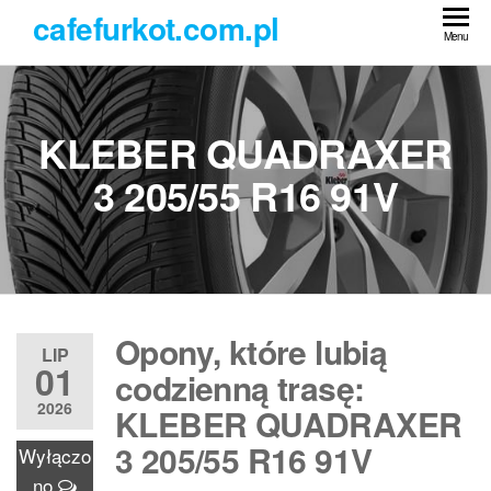
Przejdź
cafefurkot.com.pl
do
Menu
treści
KLEBER QUADRAXER
3 205/55 R16 91V
Opony, które lubią
LIP
01
codzienną trasę:
2026
KLEBER QUADRAXER
3 205/55 R16 91V
Wyłączo
no