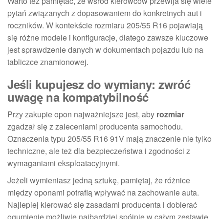
Warto też pamiętać, że wśród kierowców przewija się wiele
pytań związanych z dopasowaniem do konkretnych aut i
roczników. W kontekście rozmiaru 205/55 R16 pojawiają
się różne modele i konfiguracje, dlatego zawsze kluczowe
jest sprawdzenie danych w dokumentach pojazdu lub na
tabliczce znamionowej.
Jeśli kupujesz do wymiany: zwróć
uwagę na kompatybilność
Przy zakupie opon najważniejsze jest, aby
rozmiar
zgadzał się z zaleceniami producenta samochodu.
Oznaczenia typu 205/55 R16 91V mają znaczenie nie tylko
techniczne, ale też dla bezpieczeństwa i zgodności z
wymaganiami eksploatacyjnymi.
Jeżeli wymieniasz jedną sztukę, pamiętaj, że różnice
między oponami potrafią wpływać na zachowanie auta.
Najlepiej kierować się zasadami producenta i dobierać
ogumienie możliwie najbardziej spójnie w całym zestawie.