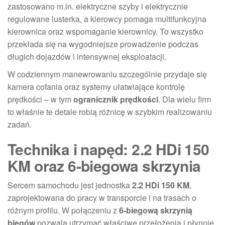
zastosowano m.in. elektryczne szyby i elektrycznie
regulowane lusterka, a kierowcy pomaga multifunkcyjna
kierownica oraz wspomaganie kierownicy. To wszystko
przekłada się na wygodniejsze prowadzenie podczas
długich dojazdów i intensywnej eksploatacji.
W codziennym manewrowaniu szczególnie przydaje się
kamera cofania oraz systemy ułatwiające kontrolę
prędkości – w tym
ogranicznik prędkości
. Dla wielu firm
to właśnie te detale robią różnicę w szybkim realizowaniu
zadań.
Technika i napęd: 2.2 HDi 150
KM oraz 6-biegowa skrzynia
Sercem samochodu jest jednostka
2.2 HDi 150 KM
,
zaprojektowana do pracy w transporcie i na trasach o
różnym profilu. W połączeniu z
6-biegową skrzynią
biegów
pozwala utrzymać właściwe przełożenia i płynnie