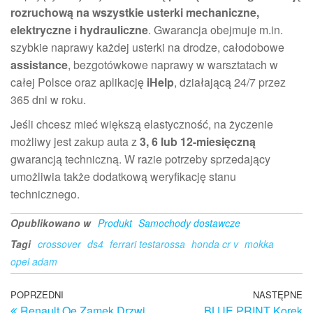
rozruchową na wszystkie usterki mechaniczne,
elektryczne i hydrauliczne
. Gwarancja obejmuje m.in.
szybkie naprawy każdej usterki na drodze, całodobowe
assistance
, bezgotówkowe naprawy w warsztatach w
całej Polsce oraz aplikację
iHelp
, działającą 24/7 przez
365 dni w roku.
Jeśli chcesz mieć większą elastyczność, na życzenie
możliwy jest zakup auta z
3, 6 lub 12-miesięczną
gwarancją techniczną. W razie potrzeby sprzedający
umożliwia także dodatkową weryfikację stanu
technicznego.
Opublikowano w
Produkt
Samochody dostawcze
Tagi
crossover
ds4
ferrari testarossa
honda cr v
mokka
opel adam
Nawigacja
Poprzedni
POPRZEDNI
NASTĘPNE
N
Renault Oe Zamek Drzwi
BLUE PRINT Korek