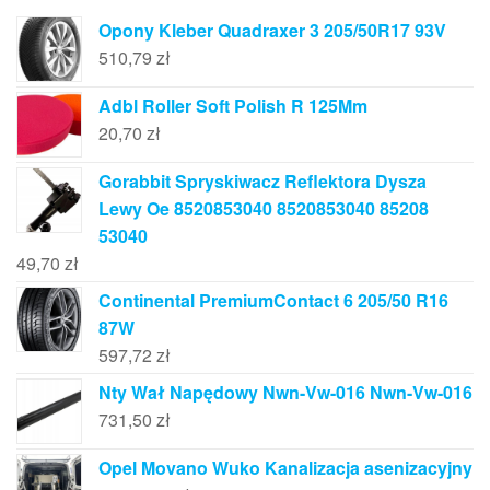
Opony Kleber Quadraxer 3 205/50R17 93V
510,79
zł
Adbl Roller Soft Polish R 125Mm
20,70
zł
Gorabbit Spryskiwacz Reflektora Dysza
Lewy Oe 8520853040 8520853040 85208
53040
49,70
zł
Continental PremiumContact 6 205/50 R16
87W
597,72
zł
Nty Wał Napędowy Nwn-Vw-016 Nwn-Vw-016
731,50
zł
Opel Movano Wuko Kanalizacja asenizacyjny