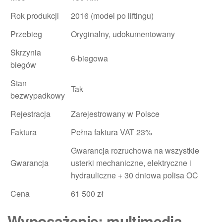
Rok produkcji
2016 (model po liftingu)
Przebieg
Oryginalny, udokumentowany
Skrzynia
6-biegowa
biegów
Stan
Tak
bezwypadkowy
Rejestracja
Zarejestrowany w Polsce
Faktura
Pełna faktura VAT 23%
Gwarancja rozruchowa na wszystkie
Gwarancja
usterki mechaniczne, elektryczne i
hydrauliczne + 30 dniowa polisa OC
Cena
61 500 zł
Wyposażenie: multimedia,