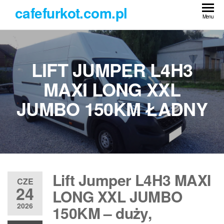
Przejdź
cafefurkot.com.pl
do
Menu
treści
LIFT JUMPER L4H3
MAXI LONG XXL
JUMBO 150KM ŁADNY
Lift Jumper L4H3 MAXI
CZE
24
LONG XXL JUMBO
2026
150KM – duży,