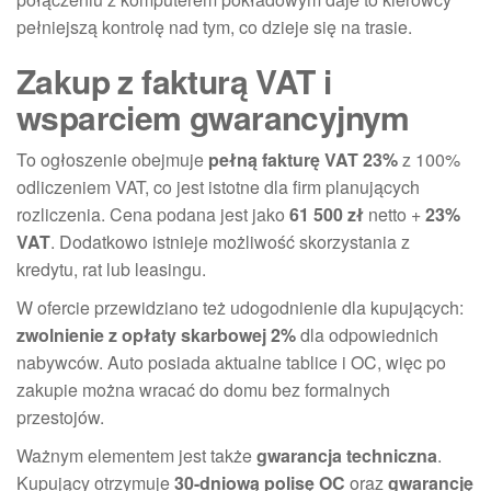
pełniejszą kontrolę nad tym, co dzieje się na trasie.
Zakup z fakturą VAT i
wsparciem gwarancyjnym
To ogłoszenie obejmuje
pełną fakturę VAT 23%
z 100%
odliczeniem VAT, co jest istotne dla firm planujących
rozliczenia. Cena podana jest jako
61 500 zł
netto +
23%
VAT
. Dodatkowo istnieje możliwość skorzystania z
kredytu, rat lub leasingu.
W ofercie przewidziano też udogodnienie dla kupujących:
zwolnienie z opłaty skarbowej 2%
dla odpowiednich
nabywców. Auto posiada aktualne tablice i OC, więc po
zakupie można wracać do domu bez formalnych
przestojów.
Ważnym elementem jest także
gwarancja techniczna
.
Kupujący otrzymuje
30-dniową polisę OC
oraz
gwarancję