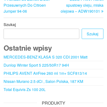
wpis
w
wpisu
Przesuwnych Do Citroen
spustowy oleju, miska
Jumper 94-06
olejowa – ADW190101
Szukaj
Szukaj
Ostatnie wpisy
MERCEDES-BENZ KLASA S 320 CDI 2001 Matt
Dunlop Winter Sport 5 225/50R17 94H
PHILIPS AVENT AirFree 260 ml 1m+ SCF813/14
Nissan Murano 2.5 dCi , Salon Polska, 187 KM
Total Equivis Zs 100 20L
PRODUKTY