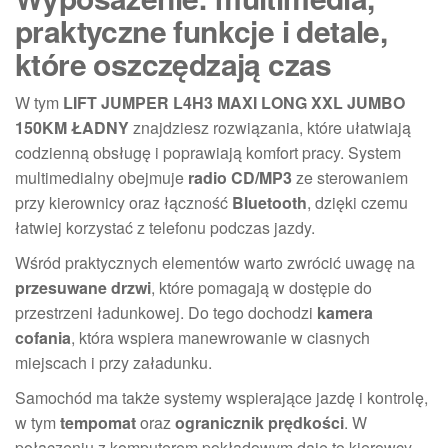
praktyczne funkcje i detale,
które oszczędzają czas
W tym
LIFT JUMPER L4H3 MAXI LONG XXL JUMBO
150KM ŁADNY
znajdziesz rozwiązania, które ułatwiają
codzienną obsługę i poprawiają komfort pracy. System
multimedialny obejmuje
radio CD/MP3
ze sterowaniem
przy kierownicy oraz łączność
Bluetooth
, dzięki czemu
łatwiej korzystać z telefonu podczas jazdy.
Wśród praktycznych elementów warto zwrócić uwagę na
przesuwane drzwi
, które pomagają w dostępie do
przestrzeni ładunkowej. Do tego dochodzi
kamera
cofania
, która wspiera manewrowanie w ciasnych
miejscach i przy załadunku.
Samochód ma także systemy wspierające jazdę i kontrolę,
w tym
tempomat
oraz
ogranicznik prędkości
. W
połączeniu z komputerem pokładowym daje to kierowcy