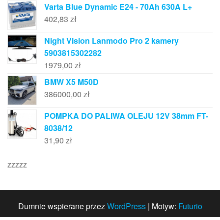
Varta Blue Dynamic E24 - 70Ah 630A L+
402,83
zł
Night Vision Lanmodo Pro 2 kamery
5903815302282
1979,00
zł
BMW X5 M50D
386000,00
zł
POMPKA DO PALIWA OLEJU 12V 38mm FT-
8038/12
31,90
zł
zzzzz
Dumnie wspierane przez
WordPress
|
Motyw:
Futurio